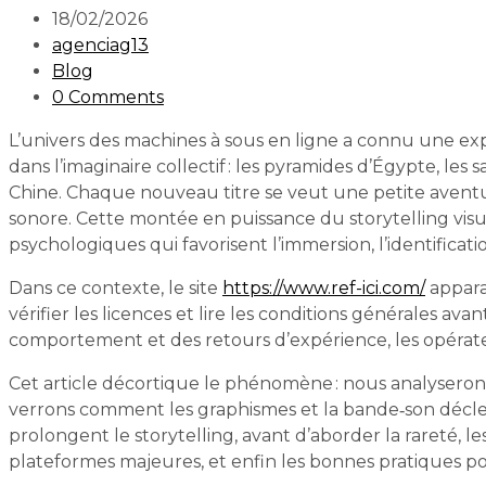
18/02/2026
agenciag13
Blog
0 Comments
L’univers des machines à sous en ligne a connu une ex
dans l’imaginaire collectif : les pyramides d’Égypte, les 
Chine. Chaque nouveau titre se veut une petite aventu
sonore. Cette montée en puissance du storytelling visue
psychologiques qui favorisent l’immersion, l’identificatio
Dans ce contexte, le site
https://www.ref-ici.com/
appara
vérifier les licences et lire les conditions générales 
comportement et des retours d’expérience, les opérateu
Cet article décortique le phénomène : nous analyseron
verrons comment les graphismes et la bande‑son déclen
prolongent le storytelling, avant d’aborder la rareté, l
plateformes majeures, et enfin les bonnes pratiques p