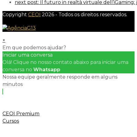
next post:
Il futuro in realtà virtuale dell’iGaming
Copyright
CEOI
2026 - Todos os direitos reservados.
×
Em que podemos ajudar?
Iniciar uma conversa
Olá! Clique no nosso contato abaixo para iniciar uma
conversa no
Whatsapp
Nossa equipe geralmente responde em alguns
minutos
CEOI Premium
Cursos