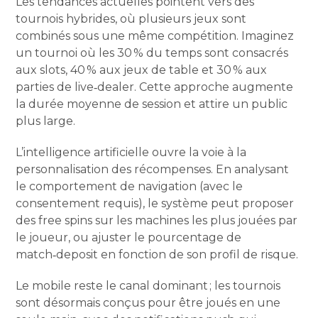
Les tendances actuelles pointent vers des
tournois hybrides, où plusieurs jeux sont
combinés sous une même compétition. Imaginez
un tournoi où les 30 % du temps sont consacrés
aux slots, 40 % aux jeux de table et 30 % aux
parties de live‑dealer. Cette approche augmente
la durée moyenne de session et attire un public
plus large.
L’intelligence artificielle ouvre la voie à la
personnalisation des récompenses. En analysant
le comportement de navigation (avec le
consentement requis), le système peut proposer
des free spins sur les machines les plus jouées par
le joueur, ou ajuster le pourcentage de
match‑deposit en fonction de son profil de risque.
Le mobile reste le canal dominant ; les tournois
sont désormais conçus pour être joués en une