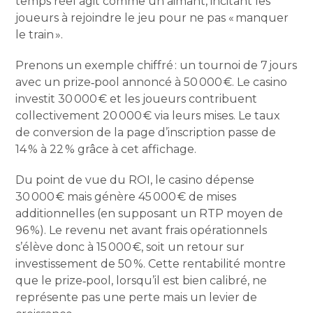
temps réel agit comme un aimant, incitant les
joueurs à rejoindre le jeu pour ne pas « manquer
le train ».
Prenons un exemple chiffré : un tournoi de 7 jours
avec un prize‑pool annoncé à 50 000 €. Le casino
investit 30 000 € et les joueurs contribuent
collectivement 20 000 € via leurs mises. Le taux
de conversion de la page d’inscription passe de
14 % à 22 % grâce à cet affichage.
Du point de vue du ROI, le casino dépense
30 000 € mais génère 45 000 € de mises
additionnelles (en supposant un RTP moyen de
96 %). Le revenu net avant frais opérationnels
s’élève donc à 15 000 €, soit un retour sur
investissement de 50 %. Cette rentabilité montre
que le prize‑pool, lorsqu’il est bien calibré, ne
représente pas une perte mais un levier de