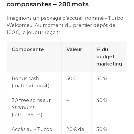
composantes – 280 mots
Imaginons un package d’accueil nommé « Turbo
Welcome ». Au moment du premier dépôt de
100 €, le joueur reçoit :
Composante
Valeur
% du
budget
marketing
Bonus cash
50 €
30 %
(match‑deposit)
30 free spins sur
–
40 %
Starburst
(RTP = 96,1 %)
Accès au « Turbo
20 € de
30 %