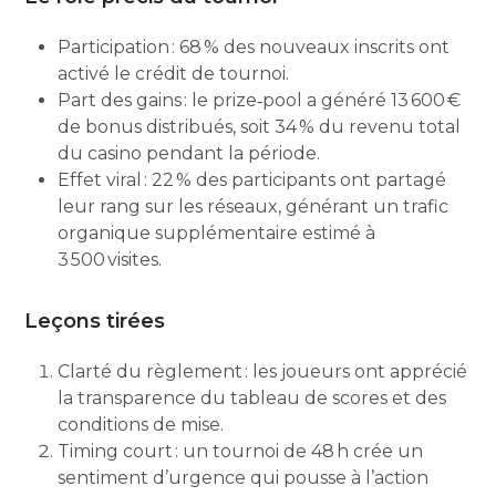
Participation : 68 % des nouveaux inscrits ont
activé le crédit de tournoi.
Part des gains : le prize‑pool a généré 13 600 €
de bonus distribués, soit 34 % du revenu total
du casino pendant la période.
Effet viral : 22 % des participants ont partagé
leur rang sur les réseaux, générant un trafic
organique supplémentaire estimé à
3 500 visites.
Leçons tirées
Clarté du règlement : les joueurs ont apprécié
la transparence du tableau de scores et des
conditions de mise.
Timing court : un tournoi de 48 h crée un
sentiment d’urgence qui pousse à l’action