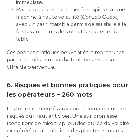
immédiate.
Mix de produits : combiner free spins sur une
machine à haute volatilité (
Gonzo’s Quest
)
avec un cash‑match a permis de satisfaire à la
fois les amateurs de slots et les joueurs de
table.
Ces bonnes pratiques peuvent être reproduites
par tout opérateur souhaitant dynamiser son
offre de bienvenue.
6. Risques et bonnes pratiques pour
les opérateurs – 260 mots
Les tournois intégrés aux bonus comportent des
risques qu’il faut anticiper. Une sur‑promesse
(conditions de mise trop lourdes, durée de validité
exagérée) peut entraîner des plaintes et nuire à