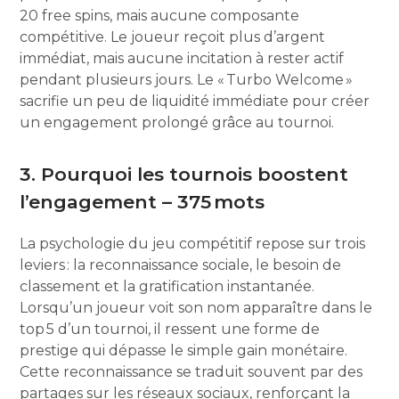
20 free spins, mais aucune composante
compétitive. Le joueur reçoit plus d’argent
immédiat, mais aucune incitation à rester actif
pendant plusieurs jours. Le « Turbo Welcome »
sacrifie un peu de liquidité immédiate pour créer
un engagement prolongé grâce au tournoi.
3. Pourquoi les tournois boostent
l’engagement – 375 mots
La psychologie du jeu compétitif repose sur trois
leviers : la reconnaissance sociale, le besoin de
classement et la gratification instantanée.
Lorsqu’un joueur voit son nom apparaître dans le
top 5 d’un tournoi, il ressent une forme de
prestige qui dépasse le simple gain monétaire.
Cette reconnaissance se traduit souvent par des
partages sur les réseaux sociaux, renforçant la