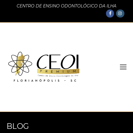
CENTRO DE ENSINO ODONTOLÓGICO DA ILHA
facebook
inst
O
M
M
BLOG