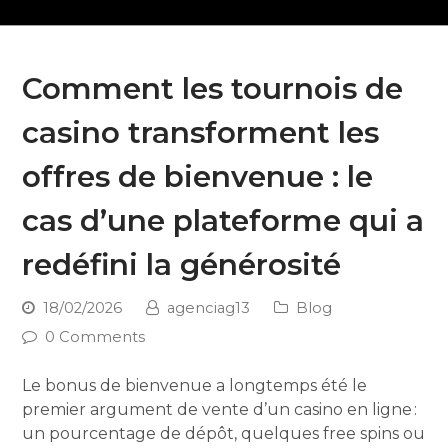
Comment les tournois de
casino transforment les
offres de bienvenue : le
cas d’une plateforme qui a
redéfini la générosité
18/02/2026
agenciag13
Blog
0 Comments
Le bonus de bienvenue a longtemps été le
premier argument de vente d’un casino en ligne :
un pourcentage de dépôt, quelques free spins ou