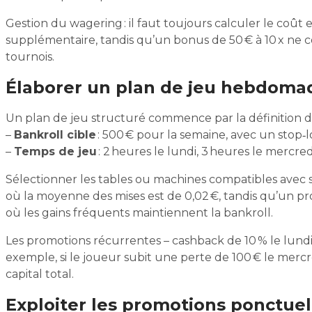
Gestion du wagering : il faut toujours calculer le coût
supplémentaire, tandis qu’un bonus de 50 € à 10 x ne coû
tournois.
Élaborer un plan de jeu hebdomad
Un plan de jeu structuré commence par la définition d’ob
–
Bankroll cible
: 500 € pour la semaine, avec un stop‑l
–
Temps de jeu
: 2 heures le lundi, 3 heures le mercre
Sélectionner les tables ou machines compatibles avec so
où la moyenne des mises est de 0,02 €, tandis qu’un pro
où les gains fréquents maintiennent la bankroll.
Les promotions récurrentes – cashback de 10 % le lundi
exemple, si le joueur subit une perte de 100 € le mercr
capital total.
Exploiter les promotions ponctuel