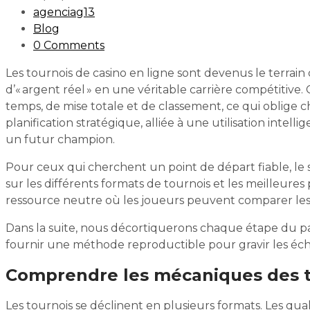
agenciag13
Blog
0 Comments
Les tournois de casino en ligne sont devenus le terrai
d’« argent réel » en une véritable carrière compétitive.
temps, de mise totale et de classement, ce qui oblige ch
planification stratégique, alliée à une utilisation inte
un futur champion.
Pour ceux qui cherchent un point de départ fiable, le 
sur les différents formats de tournois et les meilleur
ressource neutre où les joueurs peuvent comparer les o
Dans la suite, nous décortiquerons chaque étape du parc
fournir une méthode reproductible pour gravir les éc
Comprendre les mécaniques des to
Les tournois se déclinent en plusieurs formats. Les quali