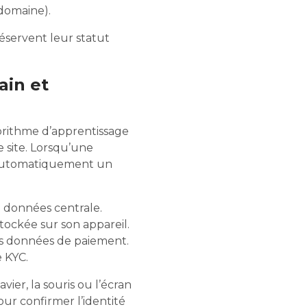
 domaine).
réservent leur statut
ain et
orithme d’apprentissage
 site. Lorsqu’une
e automatiquement un
e données centrale.
tockée sur son appareil.
des données de paiement.
e KYC.
ier, la souris ou l’écran
our confirmer l’identité