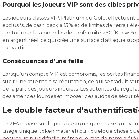
Pourquoi les joueurs VIP sont des cibles priv
Les joueurs classés VIP, Platinum ou Gold, effectuent
exclusifs, de cash‑back à 15 % et de limites de retrait éle
contourner les contrôles de conformité KYC (Know Your
en argent réel, ce qui crée une surface d’attaque sup
convertir.
Conséquences d’une faille
Lorsqu’un compte VIP est compromis, les pertes financ
subit une atteinte à sa réputation, ce qui se traduit 
de la part des joueurs inquiets. Les autorités de régu
des amendes lourdes et imposer des audits de sécurité
Le double facteur d’authentificati
Le 2FA repose sur le principe « quelque chose que vou
usage unique, token matériel) ou « quelque chose que 
beaucoup plus difficile, même si le mot de passe a été v