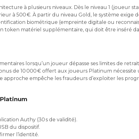
itecture à plusieurs niveaux. Dès le niveau 1 (joueur sta
eur à 500 €. À partir du niveau Gold, le système exige de
ification biométrique (empreinte digitale ou reconnaiss
n token matériel supplémentaire, qui doit être inséré d
ntaires lorsqu’un joueur dépasse ses limites de retrait 
nus de 10 000 € offert aux joueurs Platinum nécessite 
ette approche empêche les fraudeurs d’exploiter les prog
 Platinum
cation Authy (30 s de validité).
B du dispositif.
rmer l’identité.