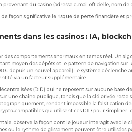
n provenant du casino (adresse e‑mail officielle, nom de
e façon significative le risque de perte financière et p
ments dans les casinos : IA, blockch
ecter des comportements anormaux en temps réel. Un alg
tant moyen des dépôts et le pattern de navigation sur le
000 € depuis un nouvel appareil), le système déclench
entité via un facteur supplémentaire.
és décentralisées (DID) qui ne reposent sur aucune base d
r une chaîne publique, tandis que la clé privée reste s
ryptographiquement, rendant impossible la falsification 
rypto‑compatibles qui utilisent ces DID pour simplifier l
e, observe la façon dont le joueur interagit avec le clav
uches ou le rythme de glissement peuvent être utilisées p