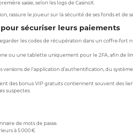
mière saisie, selon les logs de CasinoX.
, rassure le joueur sur la sécurité de ses fonds et de se
 pour sécuriser leurs paiements
uvegarder les codes de récupération dans un coffre‑fort 
hone ou une tablette uniquement pour le 2FA, afin de lim
s versions de l’application d’authentification, du système
tent des bonus VIP gratuits contiennent souvent des liens
tes suspectes.
onnaire de mots de passe.
rieurs à 5 000 €.