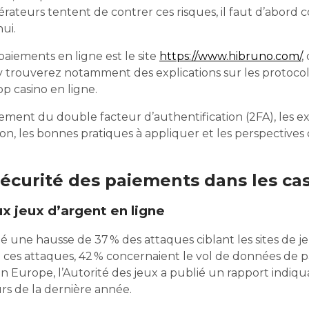
urs tentent de contrer ces risques, il faut d’abord conn
ui.
paiements en ligne est le site
https://www.hibruno.com/
,
y trouverez notamment des explications sur les protocol
p casino en ligne.
nnement du double facteur d’authentification (2FA), les e
ion, les bonnes pratiques à appliquer et les perspectives
sécurité des paiements dans les cas
ux jeux d’argent en ligne
é une hausse de 37 % des attaques ciblant les sites de j
mi ces attaques, 42 % concernaient le vol de données de 
Europe, l’Autorité des jeux a publié un rapport indiqu
rs de la dernière année.