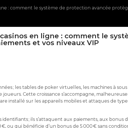
ligne : comment le système de protection avancée protèg
 casinos en ligne : comment le sys
iements et vos niveaux VIP
ées ; les tables de poker virtuelles, les machines à sous à
s de joueurs. Cette croissance s’accompagne, malheureus
re installé sur les appareils mobiles et attaques de type
identifiants ; ils s’attaquent aux paiements, aux bonus
0 €, ou qui bénéficie d’un bonus de 5 000 € sans conditi