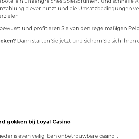
bote, ein umfangreiches Spielsortiment und schnelle
zahlung clever nutzt und die Umsatzbedingungen vers
rzielen.
ngsbewusst und profitieren Sie von den regelmäßigen Rel
ecken?
Dann starten Sie jetzt und sichern Sie sich Ihren
nd gokken bij Loyal Casino
bieder is even veilig. Een onbetrouwbare casino…