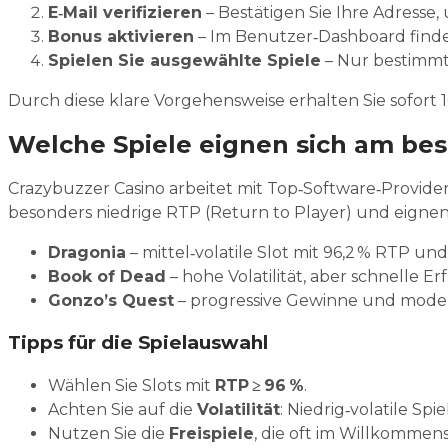
E‑Mail verifizieren
– Bestätigen Sie Ihre Adresse,
Bonus aktivieren
– Im Benutzer‑Dashboard finde
Spielen Sie ausgewählte Spiele
– Nur bestimmt
Durch diese klare Vorgehensweise erhalten Sie sofort 
Welche Spiele eignen sich am bes
Crazybuzzer Casino arbeitet mit Top‑Software‑Provid
besonders niedrige RTP (Return to Player) und eignen
Dragonia
– mittel‑volatile Slot mit 96,2 % RTP und 
Book of Dead
– hohe Volatilität, aber schnelle E
Gonzo’s Quest
– progressive Gewinne und moderat
Tipps für die Spielauswahl
Wählen Sie Slots mit
RTP ≥ 96 %
.
Achten Sie auf die
Volatilität
: Niedrig‑volatile S
Nutzen Sie die
Freispiele
, die oft im Willkomme