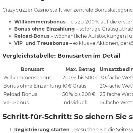
Crazybuzzer Casino stellt vier zentrale Bonuskategorie
Willkommensbonus
– bis zu 200 % auf die erste
Bonus ohne Einzahlung
– sofortige Gratisguthabe
Reload‑Bonus
– wöchentliche Aufstockungen fü
VIP‑ und Treuebonus
– exklusive Aktionen, per
Vergleichstabelle: Bonusarten im Detail
Bonusart
Max. Betrag
Umsatzbedi
Willkommensbonus
200 % bis 500 €
30‑fache Wet
Bonus ohne Einzahlung
10 € Gratis
20‑fache Wet
Reload‑Bonus
50 % bis 200 €
25‑fache Wet
VIP‑Bonus
Individuell
15‑fache Wett
Schritt‑für‑Schritt: So sichern Si
Registrierung starten
– Besuchen Sie die Seite v