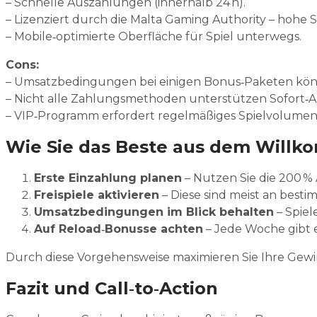
– Schnelle Auszahlungen (innerhalb 24 h).
– Lizenziert durch die Malta Gaming Authority – hohe S
– Mobile‑optimierte Oberfläche für Spiel unterwegs.
Cons:
– Umsatzbedingungen bei einigen Bonus‑Paketen kön
– Nicht alle Zahlungsmethoden unterstützen Sofort‑
– VIP‑Programm erfordert regelmäßiges Spielvolumen
Wie Sie das Beste aus dem Will
Erste Einzahlung planen
– Nutzen Sie die 200 %
Freispiele aktivieren
– Diese sind meist an besti
Umsatzbedingungen im Blick behalten
– Spiel
Auf Reload‑Bonusse achten
– Jede Woche gibt e
Durch diese Vorgehensweise maximieren Sie Ihre Gewi
Fazit und Call‑to‑Action