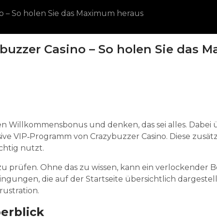
no – So holen Sie das Maximum heraus
ybuzzer Casino – So holen Sie das
n Willkommensbonus und denken, das sei alles. Dabei ü
ive VIP‑Programm von Crazybuzzer Casino. Diese zusät
htig nutzt.
zu prüfen. Ohne das zu wissen, kann ein verlockender B
ngungen, die auf der Startseite übersichtlich dargestel
rustration.
erblick