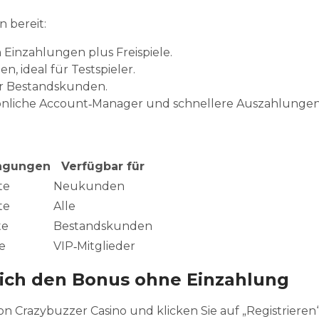
n bereit:
n Einzahlungen plus Freispiele.
n, ideal für Testspieler.
r Bestandskunden.
sönliche Account‑Manager und schnellere Auszahlungen
ngungen
Verfügbar für
te
Neukunden
te
Alle
te
Bestandskunden
e
VIP‑Mitglieder
e sich den Bonus ohne Einzahlung
on Crazybuzzer Casino und klicken Sie auf „Registrieren“