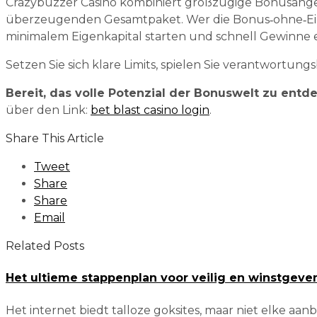
Crazybuzzer Casino kombiniert großzügige Bonusange
überzeugenden Gesamtpaket. Wer die Bonus‑ohne‑Ein
minimalem Eigenkapital starten und schnell Gewinne e
Setzen Sie sich klare Limits, spielen Sie verantwortu
Bereit, das volle Potenzial der Bonuswelt zu entd
über den Link:
bet blast casino login
.
Share This Article
Tweet
Share
Share
Email
Related Posts
Het ultieme stappenplan voor veilig en winstgeve
Het internet biedt talloze goksites, maar niet elke aan