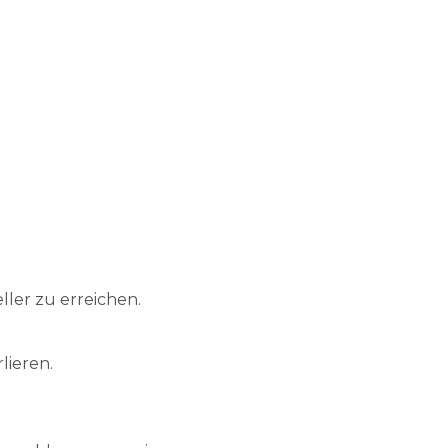
ller zu erreichen.
lieren.