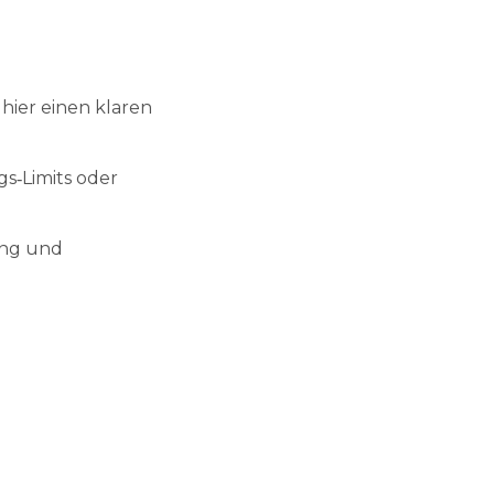
 hier einen klaren
gs‑Limits oder
ung und