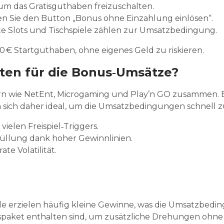
 um das Gratisguthaben freizuschalten.
n Sie den Button „Bonus ohne Einzahlung einlösen“.
e Slots und Tischspiele zählen zur Umsatzbedingung.
10 € Startguthaben, ohne eigenes Geld zu riskieren.
ten für die Bonus‑Umsätze?
ern wie NetEnt, Microgaming und Play’n GO zusammen. E
 sich daher ideal, um die Umsatzbedingungen schnell zu
vielen Freispiel‑Triggers.
rfüllung dank hoher Gewinnlinien.
e Volatilität.
piele erzielen häufig kleine Gewinne, was die Umsatzbedi
nspaket enthalten sind, um zusätzliche Drehungen ohne