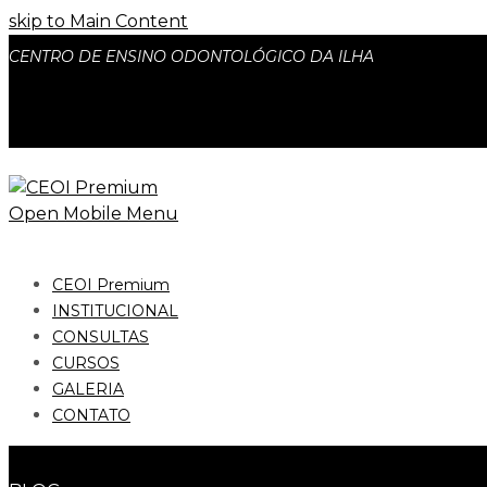
skip to Main Content
CENTRO DE ENSINO ODONTOLÓGICO DA ILHA
facebook
instagram
Open Mobile Menu
CEOI Premium
INSTITUCIONAL
CONSULTAS
CURSOS
GALERIA
CONTATO