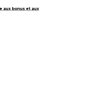
ce aux bonus et aux