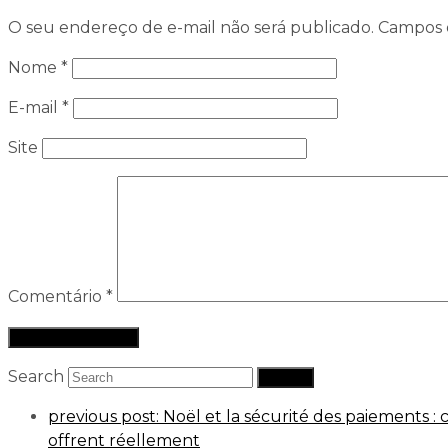
O seu endereço de e-mail não será publicado.
Campos 
Nome
*
E-mail
*
Site
Comentário
*
Search
Submit
previous post:
Noël et la sécurité des paiements : 
offrent réellement