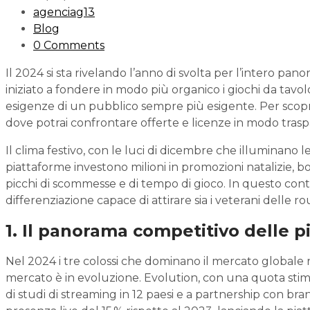
agenciag13
Blog
0 Comments
Il 2024 si sta rivelando l’anno di svolta per l’intero pa
iniziato a fondere in modo più organico i giochi da tavo
esigenze di un pubblico sempre più esigente. Per scoprir
dove potrai confrontare offerte e licenze in modo trasp
Il clima festivo, con le luci di dicembre che illuminano le
piattaforme investono milioni in promozioni natalizie, 
picchi di scommesse e di tempo di gioco. In questo conte
differenziazione capace di attirare sia i veterani delle ro
1. Il panorama competitivo delle p
Nel 2024 i tre colossi che dominano il mercato globale
mercato è in evoluzione. Evolution, con una quota stima
di studi di streaming in 12 paesi e a partnership con br