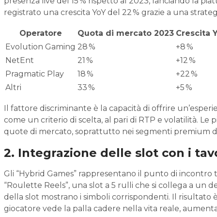
presenza live del 15 % rispetto al 2023, lanciando la piatt
registrato una crescita YoY del 22 % grazie a una strategi
Operatore
Quota di mercato 2023
Crescita 
Evolution Gaming
28 %
+8 %
NetEnt
21 %
+12 %
Pragmatic Play
18 %
+22 %
Altri
33 %
+5 %
Il fattore discriminante è la capacità di offrire un’esper
come un criterio di scelta, al pari di RTP e volatilità. 
quote di mercato, soprattutto nei segmenti premium d
2. Integrazione delle slot con i tavo
Gli “Hybrid Games” rappresentano il punto di incontro tra
“Roulette Reels”, una slot a 5 rulli che si collega a un d
della slot mostrano i simboli corrispondenti. Il risultat
giocatore vede la palla cadere nella vita reale, aument