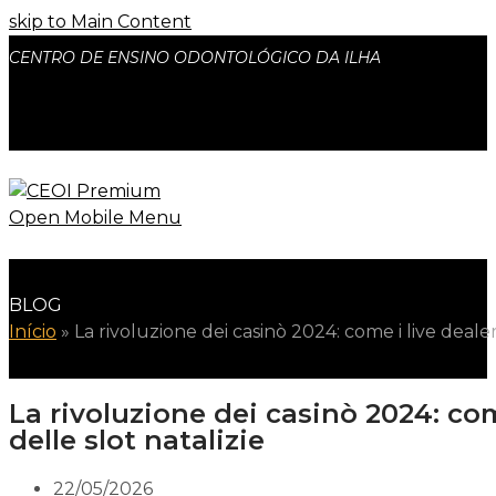
skip to Main Content
CENTRO DE ENSINO ODONTOLÓGICO DA ILHA
facebook
instagram
Open Mobile Menu
BLOG
Início
»
La rivoluzione dei casinò 2024: come i live deale
La rivoluzione dei casinò 2024: co
delle slot natalizie
22/05/2026