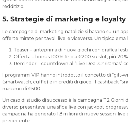
redditizio.
5. Strategie di marketing e loyalty 
Le campagne di marketing natalizie si basano su un appr
offerte mirate per tavoli live, e viceversa. Un tipico em
Teaser – anteprima di nuovi giochi con grafica festi
Offerta – bonus 100 % fino a €200 su slot, più 20 % 
Reminder – countdown al “Live Deal‑Christmas” con 
I programmi VIP hanno introdotto il concetto di “gift‑wra
(smartwatch, cuffie) e in crediti di gioco. Il cashback “sn
massimo di €500.
Un caso di studio di successo è la campagna “12 Giorni d
diverso presentava una sfida live con jackpot progressivo
campagna ha generato 1,8 milioni di nuove sessioni live
precedente.