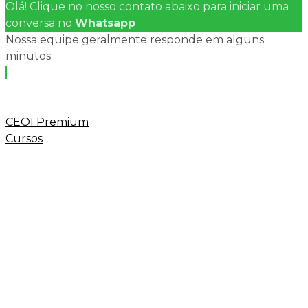
Olá! Clique no nosso contato abaixo para iniciar uma
conversa no
Whatsapp
Nossa equipe geralmente responde em alguns
minutos
CEOI Premium
Cursos