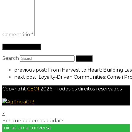
Comentário
*
Search
Submit
previous post:
From Harvest to Heart: Building Las
next post:
Loyalty‑Driven Communities: Come i Pr
Copyright
CEOI
2026 - Todos os direitos reservados.
×
Em que podemos ajudar?
Iniciar uma conversa