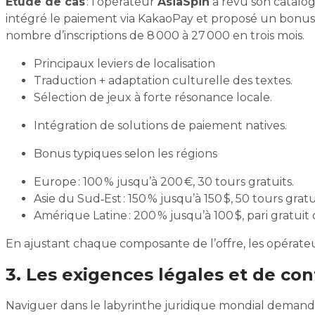
Étude de cas
: l’opérateur
AsiaSpin
a revu son catalog
intégré le paiement via KakaoPay et proposé un bonus 
nombre d’inscriptions de 8 000 à 27 000 en trois mois.
Principaux leviers de localisation
Traduction + adaptation culturelle des textes.
Sélection de jeux à forte résonance locale.
Intégration de solutions de paiement natives.
Bonus typiques selon les régions
Europe : 100 % jusqu’à 200 €, 30 tours gratuits.
Asie du Sud‑Est : 150 % jusqu’à 150 $, 50 tours gratu
Amérique Latine : 200 % jusqu’à 100 $, pari gratuit 
En ajustant chaque composante de l’offre, les opérateu
3. Les exigences légales et de co
Naviguer dans le labyrinthe juridique mondial demande 