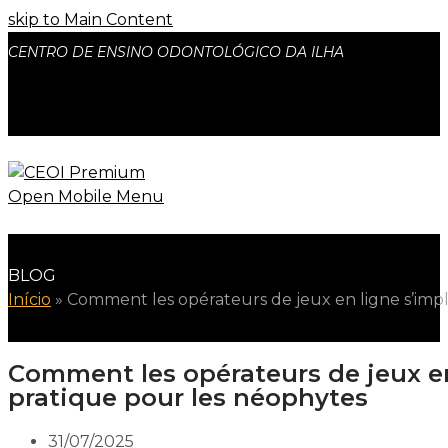
skip to Main Content
CENTRO DE ENSINO ODONTOLÓGICO DA ILHA
facebook
instagram
Open Mobile Menu
BLOG
Início
»
Comment les opérateurs de jeux en ligne s’impla
Comment les opérateurs de jeux en 
pratique pour les néophytes
31/07/2025