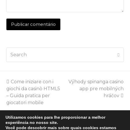
Search
Subm
previous
next
Come iniziare con i
Výhody spinanga casino
post:
post:
giochi da casinò HTML5
app pre mobilných
– Guida pratica per
hráčov
giocatori mobile
Utilizamos cookies para lhe proporcionar a melhor
Copyright
CEOI
2026 - Todos os direitos reservados.
experiência no nosso site.
Você pode descobrir mais sobre quais cookies estamos