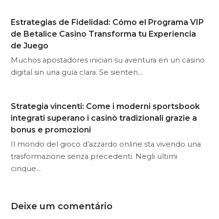
Estrategias de Fidelidad: Cómo el Programa VIP
de Betalice Casino Transforma tu Experiencia
de Juego
Muchos apostadores inician su aventura en un casino
digital sin una guía clara. Se sienten…
Strategia vincenti: Come i moderni sportsbook
integrati superano i casinò tradizionali grazie a
bonus e promozioni
Il mondo del gioco d’azzardo online sta vivendo una
trasformazione senza precedenti. Negli ultimi
cinque…
Deixe um comentário