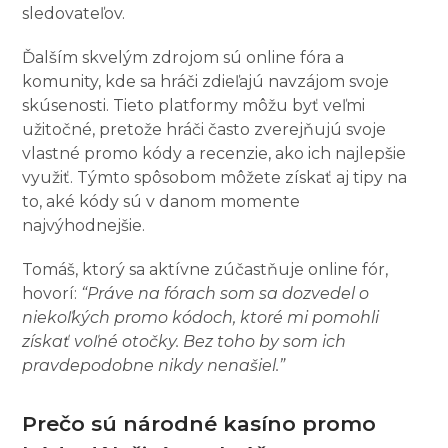
sledovateľov.
Ďalším skvelým zdrojom sú online fóra a
komunity, kde sa hráči zdieľajú navzájom svoje
skúsenosti. Tieto platformy môžu byť veľmi
užitočné, pretože hráči často zverejňujú svoje
vlastné promo kódy a recenzie, ako ich najlepšie
využiť. Týmto spôsobom môžete získať aj tipy na
to, aké kódy sú v danom momente
najvýhodnejšie.
Tomáš, ktorý sa aktívne zúčastňuje online fór,
hovorí:
“Práve na fórach som sa dozvedel o
niekoľkých promo kódoch, ktoré mi pomohli
získať voľné otočky. Bez toho by som ich
pravdepodobne nikdy nenašiel.”
Prečo sú národné kasíno promo