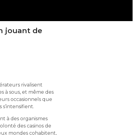
n jouant de
rateurs rivalisent
es à sous, et même des
ueurs occasionnels que
s’intensifient.
ent à des organismes
volonté des casinos de
deux mondes cohabitent,