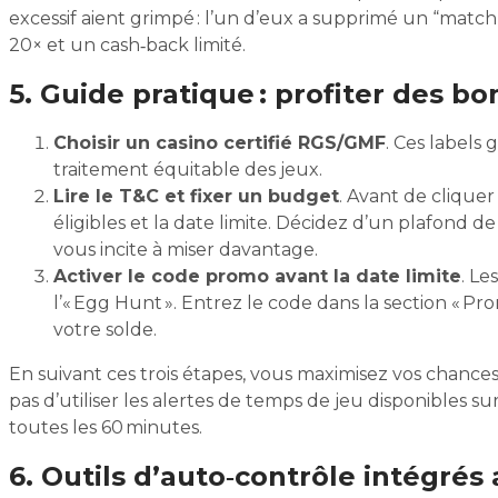
excessif aient grimpé : l’un d’eux a supprimé un “mat
20× et un cash‑back limité.
5. Guide pratique : profiter des b
Choisir un casino certifié RGS/GMF
. Ces labels
traitement équitable des jeux.
Lire le T&C et fixer un budget
. Avant de cliquer
éligibles et la date limite. Décidez d’un plafond
vous incite à miser davantage.
Activer le code promo avant la date limite
. L
l’« Egg Hunt ». Entrez le code dans la section « P
votre solde.
En suivant ces trois étapes, vous maximisez vos chances
pas d’utiliser les alertes de temps de jeu disponibles su
toutes les 60 minutes.
6. Outils d’auto‑contrôle intégrés