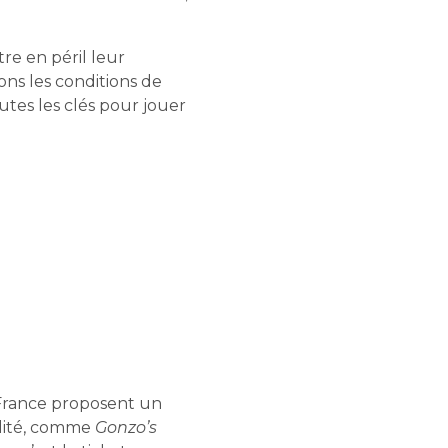
re en péril leur
ons les conditions de
outes les clés pour jouer
n France proposent un
ilité, comme
Gonzo’s