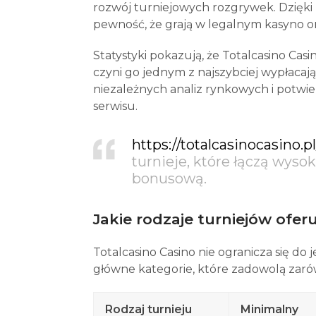
rozwój turniejowych rozgrywek. Dzięki 
pewność, że grają w legalnym kasyno o
Statystyki pokazują, że Totalcasino Cas
czyni go jednym z najszybciej wypłacaj
niezależnych analiz rynkowych i potwier
serwisu.
https://totalcasinocasino.pl
turnieje, które łączą wysok
bonusową.
Jakie rodzaje turniejów ofer
Totalcasino Casino nie ogranicza się d
główne kategorie, które zadowolą zaró
Rodzaj turnieju
Minimalny