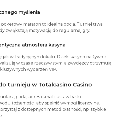
icznego myślenia
 pokerowy maraton to idealna opcja. Turniej trwa
dy zwiększają motywację do regularnej gry.
ntyczna atmosfera kasyna
 jak w tradycyjnym lokalu. Dzięki kasyno na żywo z
alizują w czasie rzeczywistym, a zwycięzcy otrzymują
kskluzywnych wydarzeń VIP.
do turnieju w Totalcasino Casino
mularz, podaj adres e‑mail i ustaw hasło.
owodu tożsamości, aby spełnić wymogi licencyjne.
korzystaj z dostępnych metod płatności, np. szybkie
e.