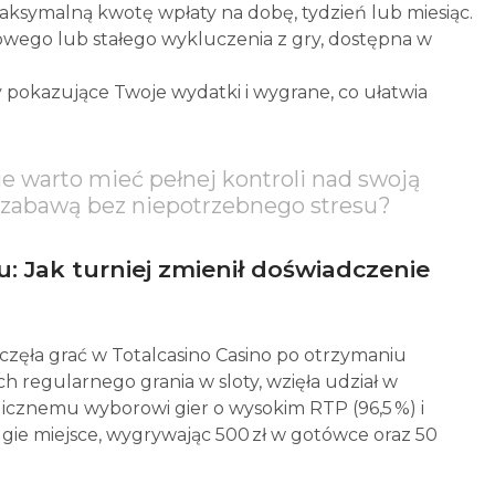
ksymalną kwotę wpłaty na dobę, tydzień lub miesiąc.
owego lub stałego wykluczenia z gry, dostępna w
 pokazujące Twoje wydatki i wygrane, co ułatwia
ie warto mieć pełnej kontroli nad swoją
ę zabawą bez niepotrzebnego stresu?
: Jak turniej zmienił doświadczenie
częła grać w Totalcasino Casino po otrzymaniu
h regularnego grania w sloty, wzięła udział w
tegicznemu wyborowi gier o wysokim RTP (96,5 %) i
ie miejsce, wygrywając 500 zł w gotówce oraz 50