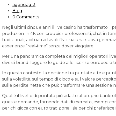
agenciag13
Blog
0 Comments
Negli ultimi cinque anni il live casino ha trasformato i
produzioni in 4K con croupier professionisti, chat in tem
tradizionali, abituati ai tavoli fisici, sia una nuova gen
esperienze “real‑time” senza dover viaggiare.
Per una panoramica completa dei migliori operatori live, 
diversi brand, leggere le guide alle licenze europee e tr
In questo contesto, la decisione tra puntate alte e punt
sulla volatilità, sul tempo di gioco e sul valore percepit
sulle perdite nette che può trasformare una sessione ne
Qual è il livello di puntata più adatto al proprio bankrol
queste domande, fornendo dati di mercato, esempi concre
per chi gioca con euro tradizionali sia per chi preferisce 