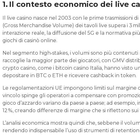
1. Il contesto economico dei live cas
Il live casino nasce nel 2003 con le prime trasmissioni di 
(Gross Merchandise Volume) dei tavoli live supera i 3 mili
interazione reale, la diffusione del 5G e la normativa p
giochi di casinò online.
Nel segmento high‑stakes, i volumi sono più contenuti m
raccoglie la maggior parte dei giocatori, con GMV distrib
crypto casino, come i bitcoin casino Italia, hanno visto u
depositare in BTC o ETH e ricevere cashback in token.
Le regolamentazioni UE impongono limiti sul margine di pr
vincolo spinge gli operatori a compensare con promozioni,
gioco d’azzardo variano da paese a paese; ad esempio, in 
12 %, creando differenze di margine che si riflettono sui t
L’analisi economica mostra quindi che, sebbene il volume 
rendendo indispensabile l’uso di strumenti di retention 