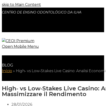
skip to Main Content
CENTRO DE ENSINO ODONTOLÓGICO DA ILHA
facebook
instagram
Open Mobile Menu
BLOG
Início
»
High‑ vs Low‑Stakes Live Casino: Analisi Econom
High‑ vs Low‑Stakes Live Casino: A
Massimizzare il Rendimento
28/01/2026