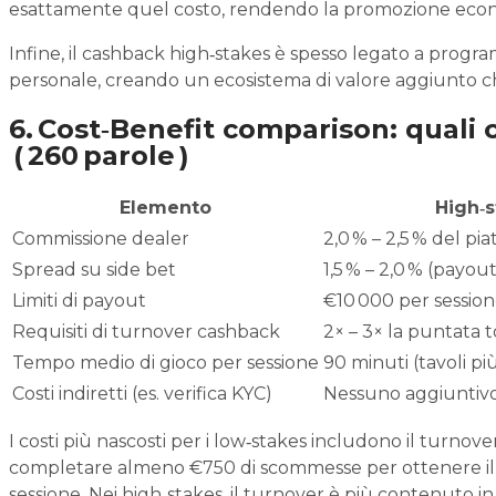
esattamente quel costo, rendendo la promozione econ
Infine, il cashback high‑stakes è spesso legato a program
personale, creando un ecosistema di valore aggiunto c
6. Cost‑Benefit comparison: quali 
( 260 parole )
Elemento
High‑
Commissione dealer
2,0 % – 2,5 % del pia
Spread su side bet
1,5 % – 2,0 % (payout
Limiti di payout
€10 000 per sessio
Requisiti di turnover cashback
2× – 3× la puntata t
Tempo medio di gioco per sessione
90 minuti (tavoli più
Costi indiretti (es. verifica KYC)
Nessuno aggiuntivo 
I costi più nascosti per i low‑stakes includono il turno
completare almeno €750 di scommesse per ottenere il r
sessione. Nei high‑stakes, il turnover è più contenuto in