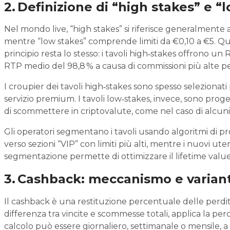
2. Definizione di “high stakes” e “l
Nel mondo live, “high stakes” si riferisce generalmente
mentre “low stakes” comprende limiti da €0,10 a €5. Que
principio resta lo stesso: i tavoli high‑stakes offrono un
RTP medio del 98,8 % a causa di commissioni più alte per
I croupier dei tavoli high‑stakes sono spesso selezionati
servizio premium. I tavoli low‑stakes, invece, sono progett
di scommettere in criptovalute, come nel caso di alcuni 
Gli operatori segmentano i tavoli usando algoritmi di pr
verso sezioni “VIP” con limiti più alti, mentre i nuovi ut
segmentazione permette di ottimizzare il lifetime value (
3. Cashback: meccanismo e varianti 
Il cashback è una restituzione percentuale delle perdit
differenza tra vincite e scommesse totali, applica la perc
calcolo può essere giornaliero, settimanale o mensile, 