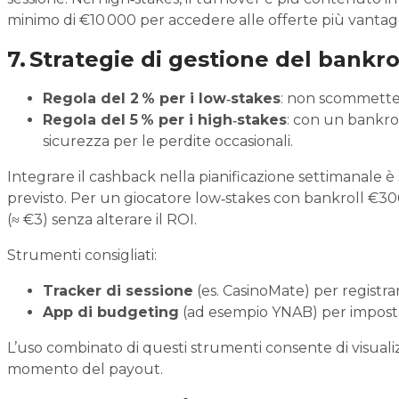
minimo di €10 000 per accedere alle offerte più vantag
7. Strategie di gestione del bankroll
Regola del 2 % per i low‑stakes
: non scommetter
Regola del 5 % per i high‑stakes
: con un bankro
sicurezza per le perdite occasionali.
Integrare il cashback nella pianificazione settimanale è 
previsto. Per un giocatore low‑stakes con bankroll €300
(≈ €3) senza alterare il ROI.
Strumenti consigliati:
Tracker di sessione
(es. CasinoMate) per registra
App di budgeting
(ad esempio YNAB) per impostare
L’uso combinato di questi strumenti consente di visuali
momento del payout.