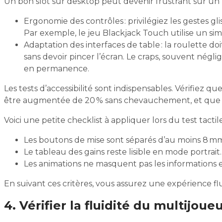
Un bon slot sur desktop peut devenir frustrant sur un p
Ergonomie des contrôles : privilégiez les gestes gl
Par exemple, le jeu Blackjack Touch utilise un simp
Adaptation des interfaces de table : la roulette 
sans devoir pincer l’écran. Le craps, souvent négli
en permanence.
Les tests d’accessibilité sont indispensables. Vérifiez q
être augmentée de 20 % sans chevauchement, et que l
Voici une petite checklist à appliquer lors du test tactile
Les boutons de mise sont séparés d’au moins 8 m
Le tableau des gains reste lisible en mode portrait.
Les animations ne masquent pas les informations e
En suivant ces critères, vous assurez une expérience fl
4. Vérifier la fluidité du multijou