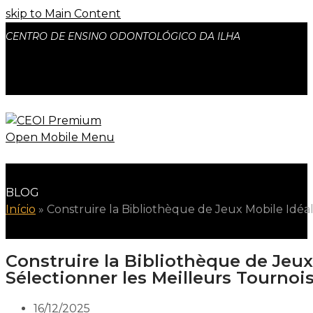
skip to Main Content
CENTRO DE ENSINO ODONTOLÓGICO DA ILHA
facebook
instagram
Open Mobile Menu
BLOG
Início
»
Construire la Bibliothèque de Jeux Mobile Idéal
Construire la Bibliothèque de Jeux
Sélectionner les Meilleurs Tournois
16/12/2025