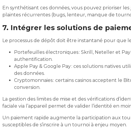
En synthétisant ces données, vous pouvez prioriser les
plaintes récurrentes (bugs, lenteur, manque de tournoi
7. Intégrer les solutions de paie
Le processus de dépôt doit être instantané pour que le
Portefeuilles électroniques : Skrill, Neteller et 
authentification.
Apple Pay & Google Pay : ces solutions natives ut
des données.
Cryptomonnaies : certains casinos acceptent le Bi
conversion.
La gestion des limites de mise et des vérifications d’iden
faciale via l’appareil permet de valider l’identité en m
Un paiement rapide augmente la participation aux tourno
susceptibles de s’inscrire à un tournoi à enjeu moyen.