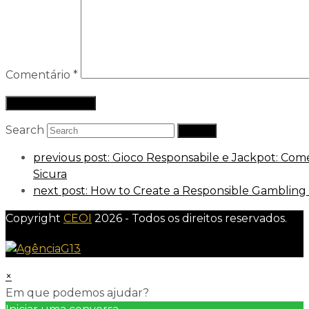
Comentário
*
Search
Submit
previous post:
Gioco Responsabile e Jackpot: Come
Sicura
next post:
How to Create a Responsible Gambling Pl
Copyright
CEOI
2026 - Todos os direitos reservados.
×
Em que podemos ajudar?