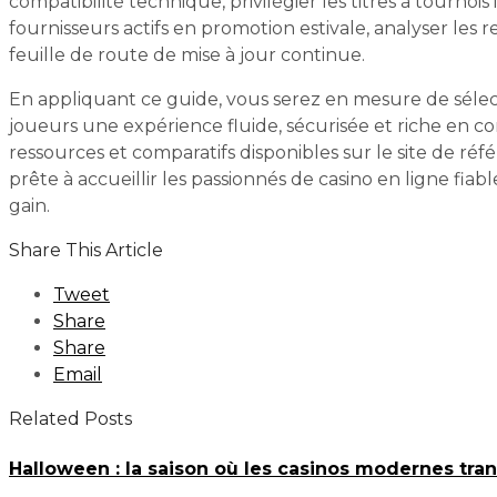
compatibilité technique, privilégier les titres à tournois 
fournisseurs actifs en promotion estivale, analyser le
feuille de route de mise à jour continue.
En appliquant ce guide, vous serez en mesure de sélecti
joueurs une expérience fluide, sécurisée et riche en co
ressources et comparatifs disponibles sur le site de ré
prête à accueillir les passionnés de casino en ligne fia
gain.
Share This Article
Tweet
Share
Share
Email
Related Posts
Halloween : la saison où les casinos modernes tra