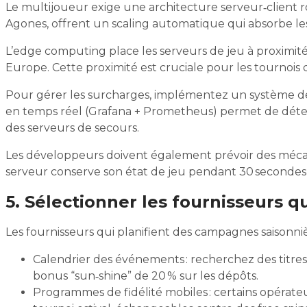
Le multijoueur exige une architecture serveur‑client
Agones, offrent un scaling automatique qui absorbe les 
L’edge computing place les serveurs de jeu à proximit
Europe. Cette proximité est cruciale pour les tournois
Pour gérer les surcharges, implémentez un système de 
en temps réel (Grafana + Prometheus) permet de détec
des serveurs de secours.
Les développeurs doivent également prévoir des mécani
serveur conserve son état de jeu pendant 30 secondes et
5. Sélectionner les fournisseurs q
Les fournisseurs qui planifient des campagnes saisonni
Calendrier des événements : recherchez des titres
bonus “sun‑shine” de 20 % sur les dépôts.
Programmes de fidélité mobiles : certains opérate