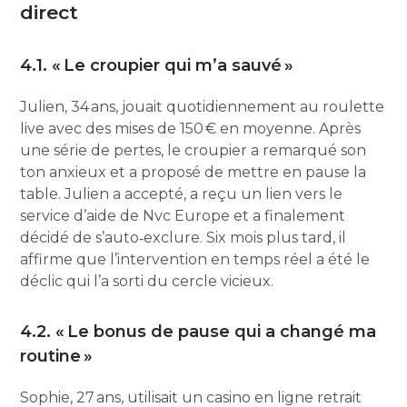
direct
4.1. « Le croupier qui m’a sauvé »
Julien, 34 ans, jouait quotidiennement au roulette
live avec des mises de 150 € en moyenne. Après
une série de pertes, le croupier a remarqué son
ton anxieux et a proposé de mettre en pause la
table. Julien a accepté, a reçu un lien vers le
service d’aide de Nvc Europe et a finalement
décidé de s’auto‑exclure. Six mois plus tard, il
affirme que l’intervention en temps réel a été le
déclic qui l’a sorti du cercle vicieux.
4.2. « Le bonus de pause qui a changé ma
routine »
Sophie, 27 ans, utilisait un casino en ligne retrait