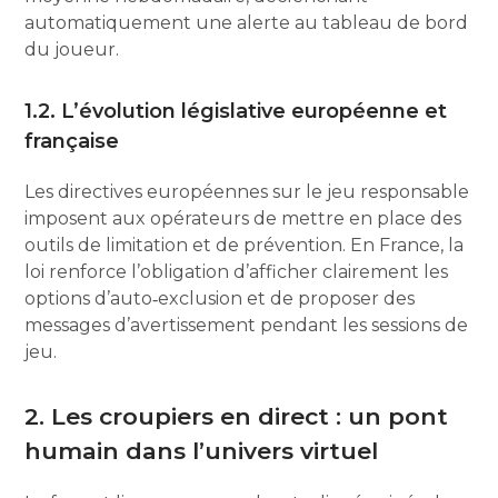
automatiquement une alerte au tableau de bord
du joueur.
1.2. L’évolution législative européenne et
française
Les directives européennes sur le jeu responsable
imposent aux opérateurs de mettre en place des
outils de limitation et de prévention. En France, la
loi renforce l’obligation d’afficher clairement les
options d’auto‑exclusion et de proposer des
messages d’avertissement pendant les sessions de
jeu.
2. Les croupiers en direct : un pont
humain dans l’univers virtuel