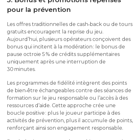
pour la prévention
Les offres traditionnelles de cash‑back ou de tours
gratuits encouragent la reprise du jeu.
Aujourd’hui, plusieurs opérateurs conçoivent des
bonus qui incitent à la modération : le bonus de
pause octroie 5 % de crédits supplémentaires
uniquement après une interruption de
30 minutes.
Les programmes de fidélité intègrent des points
de bien‑être échangeables contre des séances de
formation sur le jeu responsable ou l’accès à des
ressources d’aide. Cette approche crée une
boucle positive : plus le joueur participe à des
activités de prévention, plus il accumule de points,
renforçant ainsi son engagement responsable.