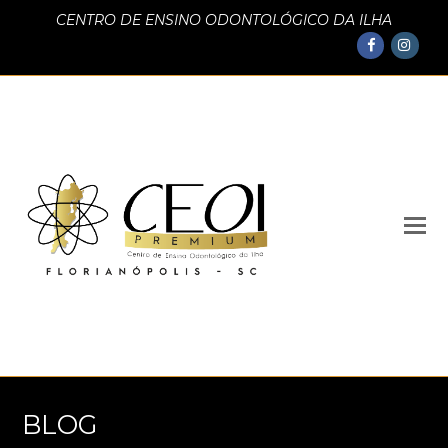
CENTRO DE ENSINO ODONTOLÓGICO DA ILHA
facebook
inst
O
M
M
BLOG