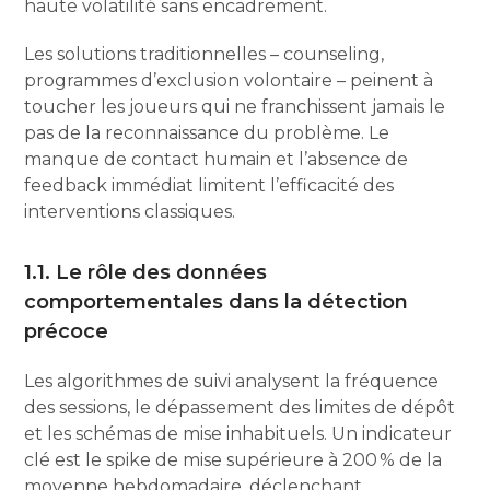
haute volatilité sans encadrement.
Les solutions traditionnelles – counseling,
programmes d’exclusion volontaire – peinent à
toucher les joueurs qui ne franchissent jamais le
pas de la reconnaissance du problème. Le
manque de contact humain et l’absence de
feedback immédiat limitent l’efficacité des
interventions classiques.
1.1. Le rôle des données
comportementales dans la détection
précoce
Les algorithmes de suivi analysent la fréquence
des sessions, le dépassement des limites de dépôt
et les schémas de mise inhabituels. Un indicateur
clé est le spike de mise supérieure à 200 % de la
moyenne hebdomadaire, déclenchant