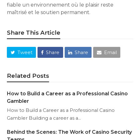
fiable un environnement où le plaisir reste
maîtrisé et le soutien permanent.
Share This Article
Tweet
Share
Share
Email
Related Posts
How to Build a Career as a Professional Casino
Gambler
How to Build a Career as a Professional Casino
Gambler Building a career as a…
Behind the Scenes: The Work of Casino Security
Teams