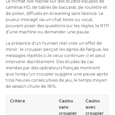
Le format live repose sur des studios équipés de
caméras HD, de tables de baccarat, de roulette et
de poker, diffusés en streaming sans latence. Le
joueur interagit via un chat texte ou vocal,
pouvant poser des questions sur les règles, le RTP
d’une machine ou demander une pause.
La présence d’un humain réel crée un effet de
miroir : le croupier perçoit les signes de fatigue, les
messages répétés (« Je veux continuer ») et peut
intervenir discrètement. Des études de cas
menées par des opérateurs français montrent
que lorsqu’un croupier suggère une pause après
trois heures consécutives de jeu, le temps moyen
de session chute de 18 %.
Critère
Casino
Casino
sans
avec
croupier
croupier