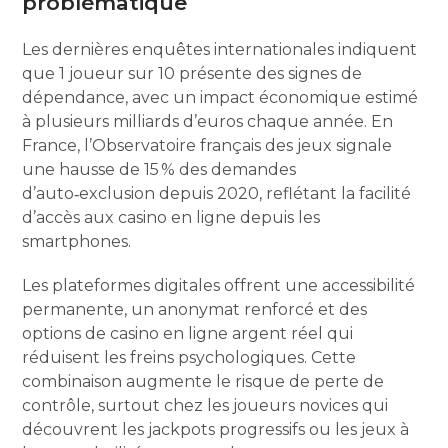
problématique
Les dernières enquêtes internationales indiquent
que 1 joueur sur 10 présente des signes de
dépendance, avec un impact économique estimé
à plusieurs milliards d’euros chaque année. En
France, l’Observatoire français des jeux signale
une hausse de 15 % des demandes
d’auto‑exclusion depuis 2020, reflétant la facilité
d’accès aux casino en ligne depuis les
smartphones.
Les plateformes digitales offrent une accessibilité
permanente, un anonymat renforcé et des
options de casino en ligne argent réel qui
réduisent les freins psychologiques. Cette
combinaison augmente le risque de perte de
contrôle, surtout chez les joueurs novices qui
découvrent les jackpots progressifs ou les jeux à