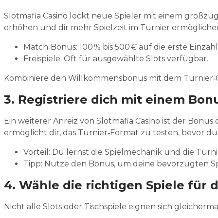
Slotmafia Casino lockt neue Spieler mit einem großz
erhöhen und dir mehr Spielzeit im Turnier ermögliche
Match‑Bonus: 100 % bis 500 € auf die erste Einzah
Freispiele: Oft für ausgewählte Slots verfügbar.
Kombiniere den Willkommensbonus mit dem Turnier‑Ca
3. Registriere dich mit einem Bo
Ein weiterer Anreiz von Slotmafia Casino ist der Bonus 
ermöglicht dir, das Turnier‑Format zu testen, bevor du
Vorteil: Du lernst die Spielmechanik und die Turni
Tipp: Nutze den Bonus, um deine bevorzugten Spiel
4. Wähle die richtigen Spiele für 
Nicht alle Slots oder Tischspiele eignen sich gleicherm