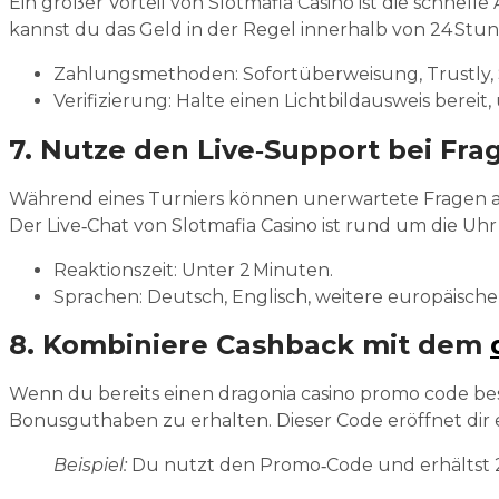
Ein großer Vorteil von Slotmafia Casino ist die schne
kannst du das Geld in der Regel innerhalb von 24 St
Zahlungsmethoden: Sofortüberweisung, Trustly, S
Verifizierung: Halte einen Lichtbildausweis bere
7. Nutze den Live‑Support bei Fra
Während eines Turniers können unerwartete Fragen a
Der Live‑Chat von Slotmafia Casino ist rund um die Uhr
Reaktionszeit: Unter 2 Minuten.
Sprachen: Deutsch, Englisch, weitere europäische
8. Kombiniere Cashback mit dem
Wenn du bereits einen dragonia casino promo code besi
Bonusguthaben zu erhalten. Dieser Code eröffnet dir e
Beispiel:
Du nutzt den Promo‑Code und erhältst 20