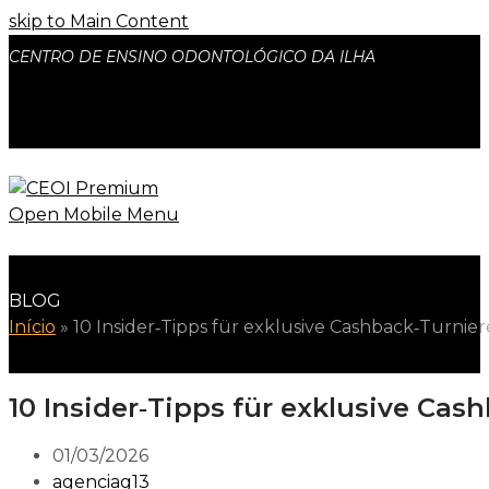
skip to Main Content
CENTRO DE ENSINO ODONTOLÓGICO DA ILHA
facebook
instagram
Open Mobile Menu
BLOG
Início
»
10 Insider‑Tipps für exklusive Cashback‑Turnier
10 Insider‑Tipps für exklusive Cas
01/03/2026
agenciag13