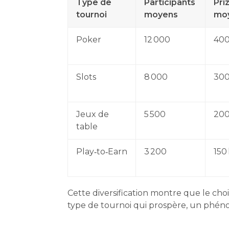
Type de
Participants
Pri
tournoi
moyens
mo
Poker
12 000
400
Slots
8 000
300
Jeux de
5 500
200
table
Play‑to‑Earn
3 200
150 
Cette diversification montre que le ch
type de tournoi qui prospère, un phén