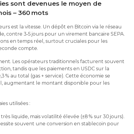
ies sont devenues le moyen de
nois – 360 mots
urs est la vitesse. Un dépôt en Bitcoin via le réseau
e, contre 3‑5 jours pour un virement bancaire SEPA.
tions en temps réel, surtout cruciales pour les
 seconde compte.
ment. Les opérateurs traditionnels facturent souvent
tion, tandis que les paiements en USDC sur la
 % au total (gas + service). Cette économie se
ol, augmentant le montant disponible pour les
s utilisées :
rès liquide, mais volatilité élevée (±8 % sur 30 jours).
écessite souvent une conversion en stablecoin pour