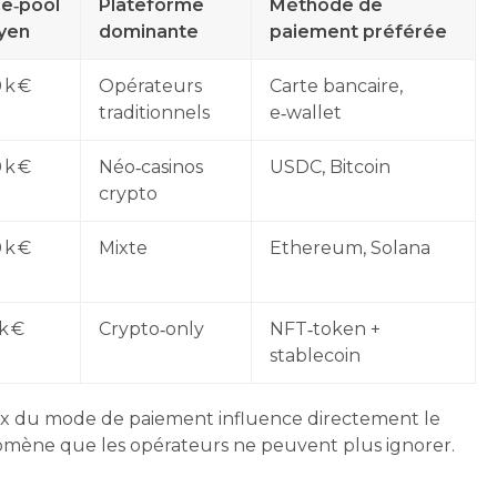
ze‑pool
Plateforme
Méthode de
yen
dominante
paiement préférée
 k €
Opérateurs
Carte bancaire,
traditionnels
e‑wallet
 k €
Néo‑casinos
USDC, Bitcoin
crypto
 k €
Mixte
Ethereum, Solana
k €
Crypto‑only
NFT‑token +
stablecoin
oix du mode de paiement influence directement le
omène que les opérateurs ne peuvent plus ignorer.