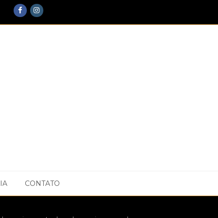
facebook
instagram
IA
CONTATO