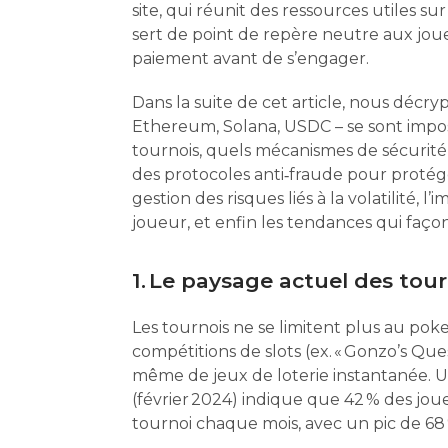
site, qui réunit des ressources utiles s
sert de point de repère neutre aux jou
paiement avant de s’engager.
Dans la suite de cet article, nous décr
Ethereum, Solana, USDC – se sont impo
tournois, quels mécanismes de sécurité
des protocoles anti‑fraude pour protég
gestion des risques liés à la volatilité,
joueur, et enfin les tendances qui faço
1. Le paysage actuel des tou
Les tournois ne se limitent plus au pok
compétitions de slots (ex. « Gonzo’s Quest
même de jeux de loterie instantanée. U
(février 2024) indique que 42 % des jou
tournoi chaque mois, avec un pic de 68 %