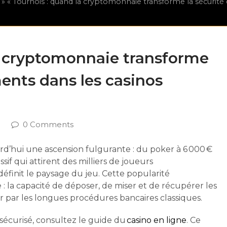
»
« Tournois : quand la cryptomonnaie transforme la sécurit
la cryptomonnaie transforme
ments dans les casinos
0 Comments
rd’hui une ascension fulgurante : du poker à 6 000 €
sif qui attirent des milliers de joueurs
éfinit le paysage du jeu. Cette popularité
 la capacité de déposer, de miser et de récupérer les
r par les longues procédures bancaires classiques.
sécurisé, consultez le guide du
casino en ligne
. Ce