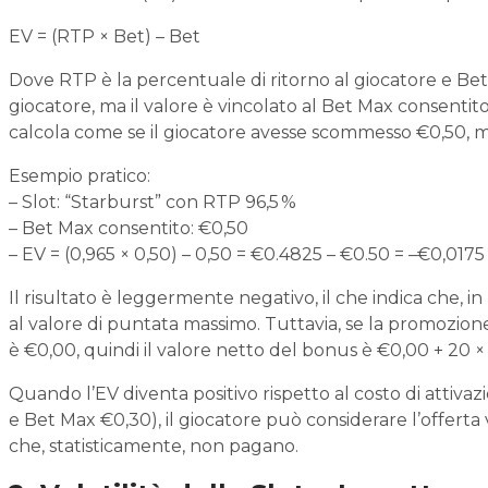
EV = (RTP × Bet) – Bet
Dove RTP è la percentuale di ritorno al giocatore e Bet è
giocatore, ma il valore è vincolato al Bet Max consentito
calcola come se il giocatore avesse scommesso €0,50, 
Esempio pratico:
– Slot: “Starburst” con RTP 96,5 %
– Bet Max consentito: €0,50
– EV = (0,965 × 0,50) – 0,50 = €0.4825 – €0.50 = –€0,0175
Il risultato è leggermente negativo, il che indica che, in
al valore di puntata massimo. Tuttavia, se la promozione 
è €0,00, quindi il valore netto del bonus è €0,00 + 20 ×
Quando l’EV diventa positivo rispetto al costo di attiv
e Bet Max €0,30), il giocatore può considerare l’offerta va
che, statisticamente, non pagano.