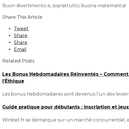
Buon divertimento e, soprattutto, buona matematica!
Share This Article
Tweet
Share
Share
Email
Related Posts
Les Bonus Hebdomadaires Réinventés – Comment l
l’Éthique
Les bonus hebdomadaires sont devenus l’un des leviers
Guide pratique pour débutants : inscription et jeux
Winbet fr se démarque sur un marché concurrentiel, e