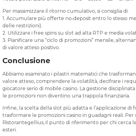
Per massimizzare il ritorno cumulativo, si consiglia di:
1. Accumulare più offerte no‑deposit entro lo stesso mes
delle restrizioni).
2. Utilizzare i free spins su slot ad alta RTP e media vola
3. Pianificare una “ciclo di promozioni” mensile, alter
di valore atteso positivo.
Conclusione
Abbiamo esaminato i pilastri matematici che trasformano 
valore atteso, comprendere la volatilità, decifrare i req
giocatore serio di mobile casino. La gestione disciplina
le promozioni non diventino una trappola finanziaria.
Infine, la scelta della slot più adatta e l’applicazione 
trasformare le promozioni casino in guadagni reali. Per 
Ristorantegellius, il punto di riferimento per chi cerca 
esteri.