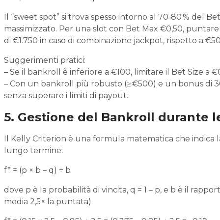
Il “sweet spot” si trova spesso intorno al 70‑80 % del Be
massimizzato. Per una slot con Bet Max €0,50, puntare
di €1.750 in caso di combinazione jackpot, rispetto a €
Suggerimenti pratici:
– Se il bankroll è inferiore a €100, limitare il Bet Size a 
– Con un bankroll più robusto (≥ €500) e un bonus di 30
senza superare i limiti di payout.
5. Gestione del Bankroll durante 
Il Kelly Criterion è una formula matematica che indica 
lungo termine:
f* = (p × b – q) ÷ b
dove p è la probabilità di vincita, q = 1 – p, e b è il rap
media 2,5× la puntata).