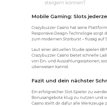
steigern können?
Mobile Gaming: Slots jederze
Crazybuzzer Casino hat seine Plattform
Responsive‑Design‑Technologie sorgt daf
zum modernen
Starburst
– flüssig au
Laut einer aktuellen Studie spielen 68
Crazybuzzer Casino bietet schnelle La
von Ein‑ und Auszahlungsoptionen, sod
überweisen kannst.
Fazit und dein nächster Schr
Ein erfolgreicher Slot‑Spieler zu werde
Bonusangebote klug zu nutzen und ve
Casino stellt dir dafür alle Werkzeuge z