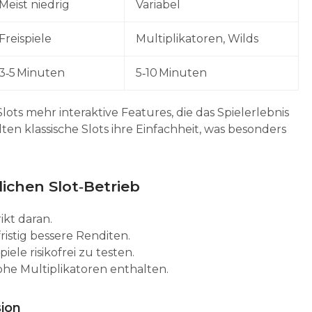
Meist niedrig
Variabel
Freispiele
Multiplikatoren, Wilds
3‑5 Minuten
5‑10 Minuten
lots mehr interaktive Features, die das Spielerlebnis
en klassische Slots ihre Einfachheit, was besonders
lichen Slot‑Betrieb
ikt daran.
ristig bessere Renditen.
ele risikofrei zu testen.
he Multiplikatoren enthalten.
sion