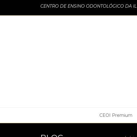
CENTRO DE ENSINO ODONTOLÓGICO DA I
CEOI Premium