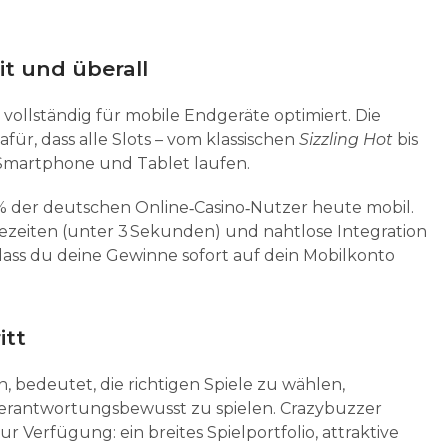
it und überall
 vollständig für mobile Endgeräte optimiert. Die
ür, dass alle Slots – vom klassischen
Sizzling Hot
bis
f Smartphone und Tablet laufen.
 % der deutschen Online‑Casino‑Nutzer heute mobil.
dezeiten (unter 3 Sekunden) und nahtlose Integration
ass du deine Gewinne sofort auf dein Mobilkonto
itt
n, bedeutet, die richtigen Spiele zu wählen,
rantwortungsbewusst zu spielen. Crazybuzzer
ur Verfügung: ein breites Spielportfolio, attraktive