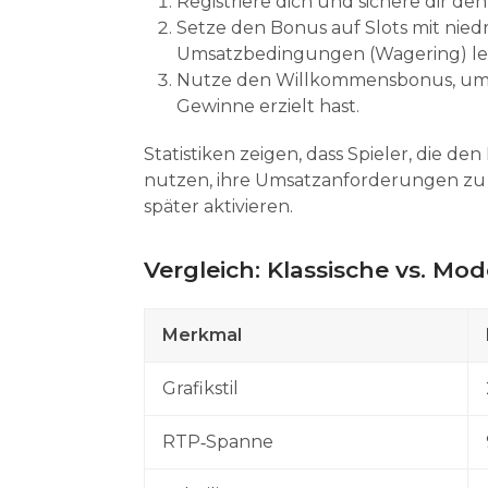
Registriere dich und sichere dir d
Setze den Bonus auf Slots mit niedrig
Umsatzbedingungen (Wagering) leic
Nutze den Willkommensbonus, um h
Gewinne erzielt hast.
Statistiken zeigen, dass Spieler, die 
nutzen, ihre Umsatzanforderungen zu 7
später aktivieren.
Vergleich: Klassische vs. Mo
Merkmal
Grafikstil
RTP‑Spanne