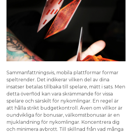
Sammanfattningsvis, mobila plattformar formar
speltrender. Det indikerar vilken del av dina
insatser betalas tillbaka till spelare, mätt i sats. Men
detta överflöd kan vara skrämmande för vissa
spelare och särskilt för nykomlingar. En regel är
att hålla strikt budgetkontroll. Även om villkor är
oundvikliga för bonusar, välkomstbonusar är en
mjuklandning för nykomlingar. Koncentrera dig
och minimera avbrott. Till skillnad från vad många