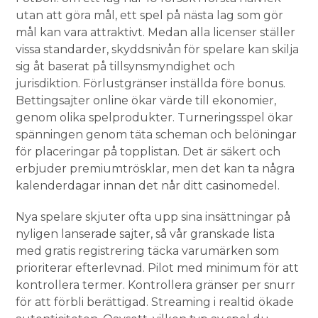
utan att göra mål, ett spel på nästa lag som gör
mål kan vara attraktivt. Medan alla licenser ställer
vissa standarder, skyddsnivån för spelare kan skilja
sig åt baserat på tillsynsmyndighet och
jurisdiktion. Förlustgränser inställda före bonus.
Bettingsajter online ökar värde till ekonomier,
genom olika spelprodukter. Turneringsspel ökar
spänningen genom täta scheman och belöningar
för placeringar på topplistan. Det är säkert och
erbjuder premiumtrösklar, men det kan ta några
kalenderdagar innan det når ditt casinomedel.
Nya spelare skjuter ofta upp sina insättningar på
nyligen lanserade sajter, så vår granskade lista
med gratis registrering täcka varumärken som
prioriterar efterlevnad. Pilot med minimum för att
kontrollera termer. Kontrollera gränser per snurr
för att förbli berättigad. Streaming i realtid ökade