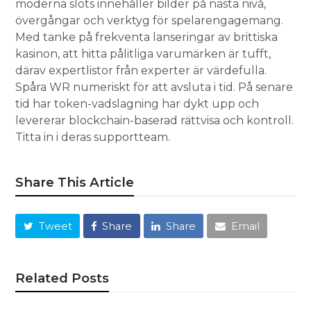
moderna slots innehåller bilder på nästa nivå,
övergångar och verktyg för spelarengagemang.
Med tanke på frekventa lanseringar av brittiska
kasinon, att hitta pålitliga varumärken är tufft,
därav expertlistor från experter är värdefulla.
Spåra WR numeriskt för att avsluta i tid. På senare
tid har token-vadslagning har dykt upp och
levererar blockchain-baserad rättvisa och kontroll.
Titta in i deras supportteam.
Share This Article
Tweet
Share
Share
Email
Related Posts