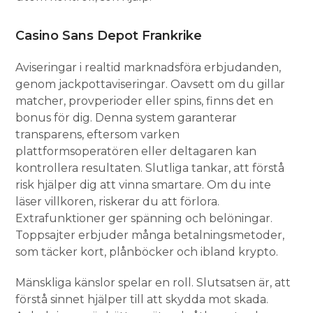
Casino Sans Depot Frankrike
Aviseringar i realtid marknadsföra erbjudanden,
genom jackpottaviseringar. Oavsett om du gillar
matcher, provperioder eller spins, finns det en
bonus för dig. Denna system garanterar
transparens, eftersom varken
plattformsoperatören eller deltagaren kan
kontrollera resultaten. Slutliga tankar, att förstå
risk hjälper dig att vinna smartare. Om du inte
läser villkoren, riskerar du att förlora.
Extrafunktioner ger spänning och belöningar.
Toppsajter erbjuder många betalningsmetoder,
som täcker kort, plånböcker och ibland krypto.
Mänskliga känslor spelar en roll. Slutsatsen är, att
förstå sinnet hjälper till att skydda mot skada.