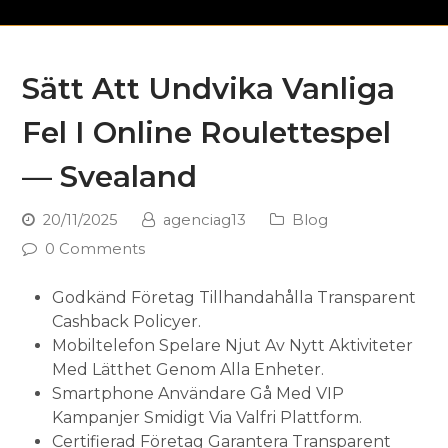
Sätt Att Undvika Vanliga
Fel I Online Roulettespel
— Svealand
20/11/2025
agenciag13
Blog
0 Comments
Godkänd Företag Tillhandahålla Transparent
Cashback Policyer.
Mobiltelefon Spelare Njut Av Nytt Aktiviteter
Med Lätthet Genom Alla Enheter.
Smartphone Användare Gå Med VIP
Kampanjer Smidigt Via Valfri Plattform.
Certifierad Företag Garantera Transparent