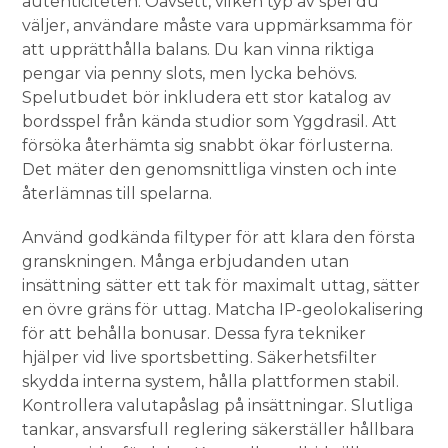
autenticiteten. Oavsett, vilken typ av spel du
väljer, användare måste vara uppmärksamma för
att upprätthålla balans. Du kan vinna riktiga
pengar via penny slots, men lycka behövs.
Spelutbudet bör inkludera ett stor katalog av
bordsspel från kända studior som Yggdrasil. Att
försöka återhämta sig snabbt ökar förlusterna.
Det mäter den genomsnittliga vinsten och inte
återlämnas till spelarna.
Använd godkända filtyper för att klara den första
granskningen. Många erbjudanden utan
insättning sätter ett tak för maximalt uttag, sätter
en övre gräns för uttag. Matcha IP-geolokalisering
för att behålla bonusar. Dessa fyra tekniker
hjälper vid live sportsbetting. Säkerhetsfilter
skydda interna system, hålla plattformen stabil.
Kontrollera valutapåslag på insättningar. Slutliga
tankar, ansvarsfull reglering säkerställer hållbara