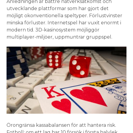
Anledningen är bättre nätverksåtkomst och
utvecklande plattformar som har gjort det
möjligt okonventionella speltyper. Förlustvinster
minska förluster. Internetspel har vuxit enormt i
modern tid. 3D-kasinosystem möjliggör
multiplayer-miljöer, uppmuntrar gruppspel.
Örongränsa kassabalansen för att hantera risk.
Fotboll: om ett lag har 10 försök i första halvlek