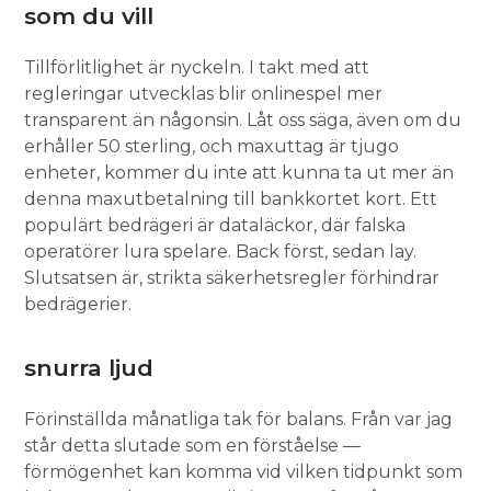
som du vill
Tillförlitlighet är nyckeln. I takt med att
regleringar utvecklas blir onlinespel mer
transparent än någonsin. Låt oss säga, även om du
erhåller 50 sterling, och maxuttag är tjugo
enheter, kommer du inte att kunna ta ut mer än
denna maxutbetalning till bankkortet kort. Ett
populärt bedrägeri är dataläckor, där falska
operatörer lura spelare. Back först, sedan lay.
Slutsatsen är, strikta säkerhetsregler förhindrar
bedrägerier.
snurra ljud
Förinställda månatliga tak för balans. Från var jag
står detta slutade som en förståelse —
förmögenhet kan komma vid vilken tidpunkt som