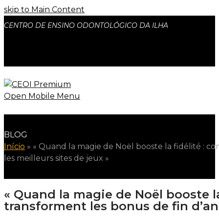
skip to Main Content
CENTRO DE ENSINO ODONTOLÓGICO DA ILHA
facebook
instagram
Open Mobile Menu
BLOG
Início
»
« Quand la magie de Noël booste la fidélité : 
les meilleurs sites de jeux »
« Quand la magie de Noël booste l
transforment les bonus de fin d’ann