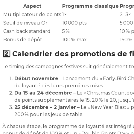
Aspect
Programme classique
Prog
Multiplicateur de points
1×
2–3×
Seuil de niveau Or
10 000 pts
5 000
Cash‑back standard
5 %
10 % 
Bonus de dépôt
100 % max
150 % 
2️⃣ Calendrier des promotions de 
Le timing des campagnes festives suit généralement tro
Début novembre
– Lancement du « Early‑Bird Chr
de loyauté dès leurs premières mises.
Du 15 au 24 décembre
– Le « Christmas Countdow
de points supplémentaires le 15, 20 % le 20, jusqu’à
25 décembre – 2 janvier
– Le « New Year Blast » 
200 % pour les jeux de table.
À chaque étape, le programme de loyauté est intégré 
bonus de dépôt de 100 % et un « Double‑Points Day » o