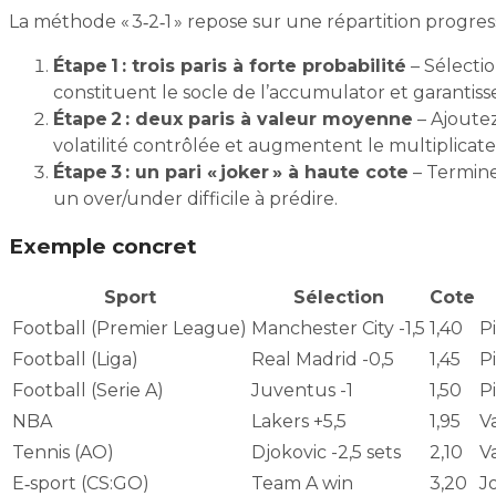
La méthode « 3‑2‑1 » repose sur une répartition progres
Étape 1 : trois paris à forte probabilité
– Sélectio
constituent le socle de l’accumulator et garantiss
Étape 2 : deux paris à valeur moyenne
– Ajoutez
volatilité contrôlée et augmentent le multiplicate
Étape 3 : un pari « joker » à haute cote
– Termine
un over/under difficile à prédire.
Exemple concret
Sport
Sélection
Cote
Football (Premier League)
Manchester City -1,5
1,40
Pi
Football (Liga)
Real Madrid -0,5
1,45
Pi
Football (Serie A)
Juventus -1
1,50
Pi
NBA
Lakers +5,5
1,95
V
Tennis (AO)
Djokovic -2,5 sets
2,10
V
E‑sport (CS:GO)
Team A win
3,20
J