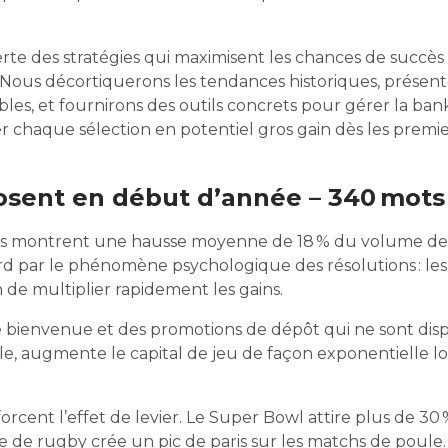
xperte des stratégies qui maximisent les chances de succ
 Nous décortiquerons les tendances historiques, prése
ables, et fournirons des outils concrets pour gérer la bank
 chaque sélection en potentiel gros gain dès les premie
losent en début d’année – 340 mots
isons montrent une hausse moyenne de 18 % du volume de
rd par le phénomène psychologique des résolutions : les
n de multiplier rapidement les gains.
 bienvenue et des promotions de dépôt qui ne sont dis
, augmente le capital de jeu de façon exponentielle lors
cent l’effet de levier. Le Super Bowl attire plus de 30
 de rugby crée un pic de paris sur les matchs de poule