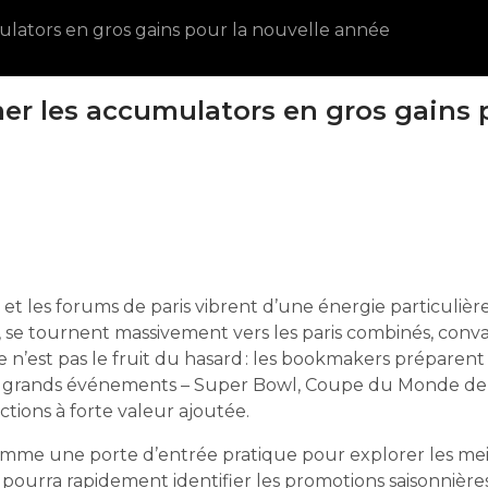
lators en gros gains pour la nouvelle année
r les accumulators en gros gains 
s et les forums de paris vibrent d’une énergie particulière
e, se tournent massivement vers les paris combinés, con
e n’est pas le fruit du hasard : les bookmakers préparent
les grands événements – Super Bowl, Coupe du Monde de
tions à forte valeur ajoutée.
mme une porte d’entrée pratique pour explorer les meil
 pourra rapidement identifier les promotions saisonnières 