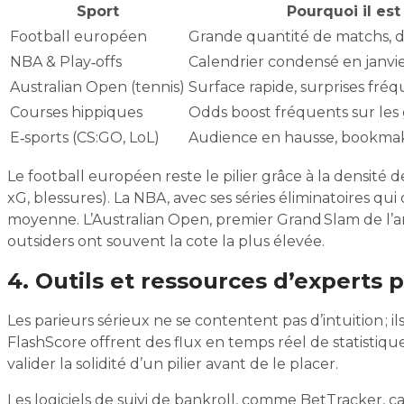
Sport
Pourquoi il est
Football européen
Grande quantité de matchs,
NBA & Play‑offs
Calendrier condensé en janvier
Australian Open (tennis)
Surface rapide, surprises fré
Courses hippiques
Odds boost fréquents sur les
E‑sports (CS:GO, LoL)
Audience en hausse, bookmake
Le football européen reste le pilier grâce à la densité de
xG, blessures). La NBA, avec ses séries éliminatoires qui
moyenne. L’Australian Open, premier Grand Slam de l’ann
outsiders ont souvent la cote la plus élevée.
4. Outils et ressources d’experts 
Les parieurs sérieux ne se contentent pas d’intuition ; i
FlashScore offrent des flux en temps réel de statistiq
valider la solidité d’un pilier avant de le placer.
Les logiciels de suivi de bankroll, comme BetTracker,