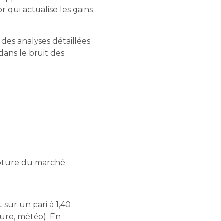
 qui actualise les gains
es analyses détaillées
dans le bruit des
lôture du marché.
 sur un pari à 1,40
ure, météo). En