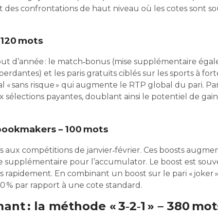
des confrontations de haut niveau où les cotes sont sou
 120 mots
 d’année : le match‑bonus (mise supplémentaire égale à l
rdantes) et les paris gratuits ciblés sur les sports à for
 « sans risque » qui augmente le RTP global du pari. Pa
 sélections payantes, doublant ainsi le potentiel de ga
bookmakers – 100 mots
aux compétitions de janvier‑février. Ces boosts augment
rge supplémentaire pour l’accumulator. Le boost est souve
ons rapidement. En combinant un boost sur le pari « joker 
 40 % par rapport à une cote standard.
nt : la méthode « 3‑2‑1 » – 380 mot