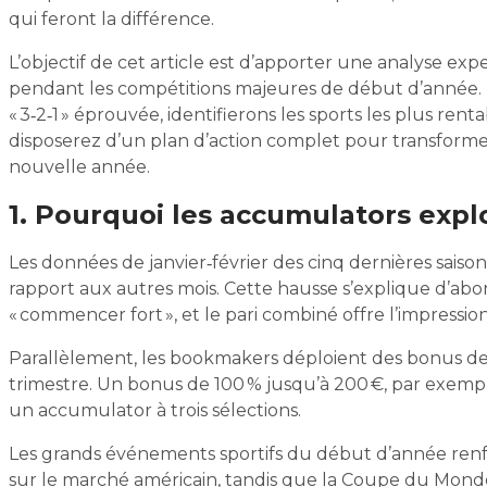
qui feront la différence.
L’objectif de cet article est d’apporter une analyse e
pendant les compétitions majeures de début d’année.
« 3‑2‑1 » éprouvée, identifierons les sports les plus rent
disposerez d’un plan d’action complet pour transformer
nouvelle année.
1. Pourquoi les accumulators exp
Les données de janvier‑février des cinq dernières sa
rapport aux autres mois. Cette hausse s’explique d’abo
« commencer fort », et le pari combiné offre l’impressio
Parallèlement, les bookmakers déploient des bonus de
trimestre. Un bonus de 100 % jusqu’à 200 €, par exemple
un accumulator à trois sélections.
Les grands événements sportifs du début d’année renfor
sur le marché américain, tandis que la Coupe du Monde