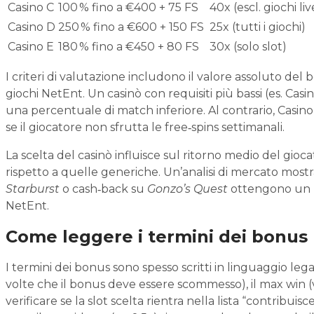
Casino C
100 % fino a €400 + 75 FS
40x (escl. giochi liv
Casino D
250 % fino a €600 + 150 FS
25x (tutti i giochi)
Casino E
180 % fino a €450 + 80 FS
30x (solo slot)
I criteri di valutazione includono il valore assoluto del 
giochi NetEnt. Un casinò con requisiti più bassi (es. Ca
una percentuale di match inferiore. Al contrario, Casino
se il giocatore non sfrutta le free‑spins settimanali.
La scelta del casinò influisce sul ritorno medio del gi
rispetto a quelle generiche. Un’analisi di mercato mostr
Starburst
o cash‑back su
Gonzo’s Quest
ottengono un RO
NetEnt.
Come leggere i termini dei bonus 
I termini dei bonus sono spesso scritti in linguaggio lega
volte che il bonus deve essere scommesso), il max win (
verificare se la slot scelta rientra nella lista “contribuisc