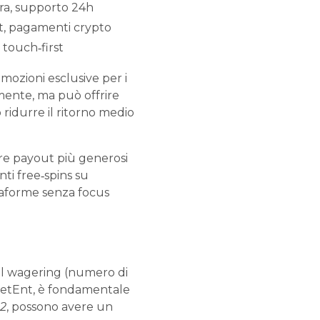
ra, supporto 24h
st, pagamenti crypto
 touch‑first
omozioni esclusive per i
amente, ma può offrire
ridurre il ritorno medio
ire payout più generosi
ti free‑spins su
taforme senza focus
: il wagering (numero di
r NetEnt, è fondamentale
 2
, possono avere un