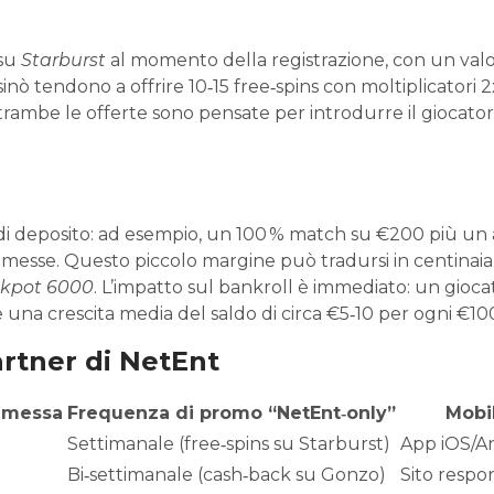
 su
Starburst
al momento della registrazione, con un valo
casinò tendono a offrire 10‑15 free‑spins con moltiplicatori 
trambe le offerte sono pensate per introdurre il giocator
i deposito: ad esempio, un 100 % match su €200 più un 
messe. Questo piccolo margine può tradursi in centinaia 
ckpot 6000
. L’impatto sul bankroll è immediato: un gioc
 una crescita media del saldo di circa €5‑10 per ogni €1
artner di NetEnt
ommessa
Frequenza di promo “NetEnt‑only”
Mobi
Settimanale (free‑spins su Starburst)
App iOS/An
Bi‑settimanale (cash‑back su Gonzo)
Sito respo