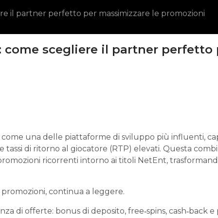
ere il partner perfetto per massimizzare le promozioni
 come scegliere il partner perfetto
a come una delle piattaforme di sviluppo più influenti, c
e tassi di ritorno al giocatore (RTP) elevati. Questa comb
omozioni ricorrenti intorno ai titoli NetEnt, trasformand
i promozioni, continua a leggere.
za di offerte: bonus di deposito, free‑spins, cash‑back e