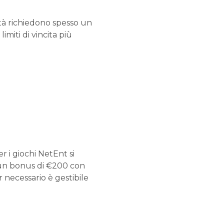
ilità richiedono spesso un
miti di vincita più
r i giochi NetEnt si
, un bonus di €200 con
r necessario è gestibile