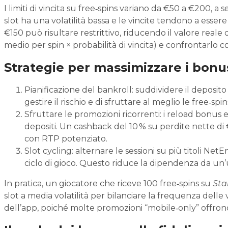
I limiti di vincita su free‑spins variano da €50 a €200, a
slot ha una volatilità bassa e le vincite tendono a essere 
€150 può risultare restrittivo, riducendo il valore reale 
medio per spin × probabilità di vincita) e confrontarlo co
Strategie per massimizzare i bon
Pianificazione del bankroll: suddividere il deposito
gestire il rischio e di sfruttare al meglio le free‑spin
Sfruttare le promozioni ricorrenti: i reload bonus 
depositi. Un cashback del 10 % su perdite nette di 
con RTP potenziato.
Slot cycling: alternare le sessioni su più titoli NetE
ciclo di gioco. Questo riduce la dipendenza da un’u
In pratica, un giocatore che riceve 100 free‑spins su
Sta
slot a media volatilità per bilanciare la frequenza delle v
dell’app, poiché molte promozioni “mobile‑only” offrono 