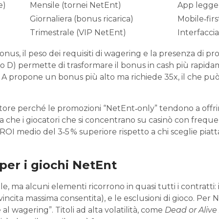
e)
Mensile (tornei NetEnt)
App legge
Giornaliera (bonus ricarica)
Mobile‑fir
Trimestrale (VIP NetEnt)
Interfaccia
bonus, il peso dei requisiti di wagering e la presenza di pr
sino D) permette di trasformare il bonus in cash più rapid
 A propone un bonus più alto ma richiede 35x, il che può 
ocatore perché le promozioni “NetEnt‑only” tendono a offr
a che i giocatori che si concentrano su casinò con frequen
I medio del 3‑5 % superiore rispetto a chi sceglie piat
per i giochi NetEnt
le, ma alcuni elementi ricorrono in quasi tutti i contratti
vincita massima consentita), e le esclusioni di gioco. Pe
e al wagering”. Titoli ad alta volatilità, come
Dead or Alive