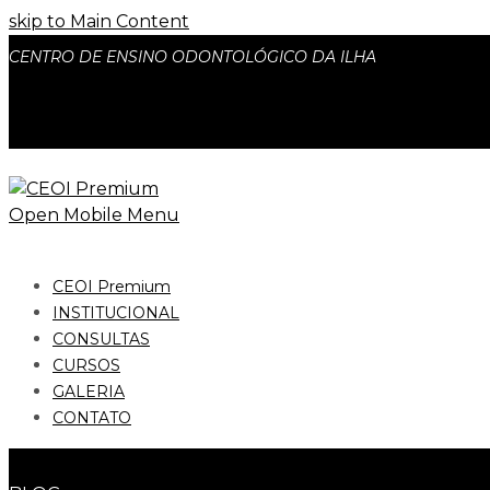
skip to Main Content
CENTRO DE ENSINO ODONTOLÓGICO DA ILHA
facebook
instagram
Open Mobile Menu
CEOI Premium
INSTITUCIONAL
CONSULTAS
CURSOS
GALERIA
CONTATO