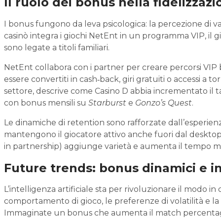
Il ruolo dei bonus nella fidelizzaz
I bonus fungono da leva psicologica: la percezione di
casinò integra i giochi NetEnt in un programma VIP, il 
sono legate a titoli familiari.
NetEnt collabora con i partner per creare percorsi VIP
essere convertiti in cash‑back, giri gratuiti o accessi a t
settore, descrive come Casino D abbia incrementato il t
con bonus mensili su
Starburst
e
Gonzo’s Quest
.
Le dinamiche di retention sono rafforzate dall’esperien
mantengono il giocatore attivo anche fuori dal desktop.
in partnership) aggiunge varietà e aumenta il tempo me
Future trends: bonus dinamici e int
L’intelligenza artificiale sta per rivoluzionare il modo in
comportamento di gioco, le preferenze di volatilità e l
Immaginate un bonus che aumenta il match percentage d