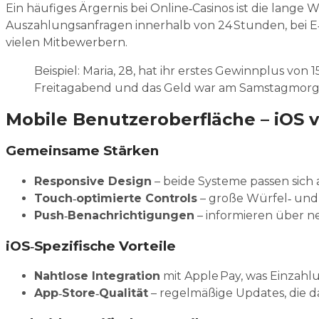
Ein häufiges Ärgernis bei Online‑Casinos ist die lange
Auszahlungsanfragen innerhalb von 24 Stunden, bei E‑W
vielen Mitbewerbern.
Beispiel: Maria, 28, hat ihr erstes Gewinnplus von
Freitagabend und das Geld war am Samstagmorge
Mobile Benutzeroberfläche – iOS v
Gemeinsame Stärken
Responsive Design
– beide Systeme passen sich
Touch‑optimierte Controls
– große Würfel‑ und 
Push‑Benachrichtigungen
– informieren über ne
iOS‑Spezifische Vorteile
Nahtlose Integration
mit Apple Pay, was Einzahl
App‑Store‑Qualität
– regelmäßige Updates, die d