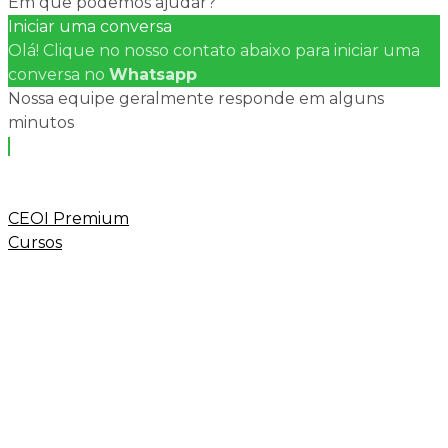
Em que podemos ajudar?
Iniciar uma conversa
Olá! Clique no nosso contato abaixo para iniciar uma
conversa no
Whatsapp
Nossa equipe geralmente responde em alguns
minutos
CEOI Premium
Cursos