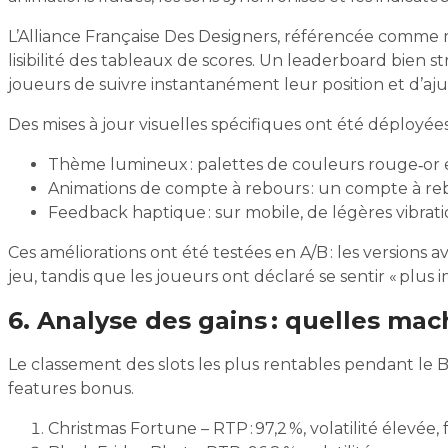
L’Alliance Française Des Designers, référencée comme 
lisibilité des tableaux de scores. Un leaderboard bien s
joueurs de suivre instantanément leur position et d’ajus
Des mises à jour visuelles spécifiques ont été déployées
Thème lumineux : palettes de couleurs rouge‑or et
Animations de compte à rebours : un compte à reb
Feedback haptique : sur mobile, de légères vibrat
Ces améliorations ont été testées en A/B : les version
jeu, tandis que les joueurs ont déclaré se sentir « plus 
6. Analyse des gains : quelles mac
Le classement des slots les plus rentables pendant le Bla
features bonus.
Christmas Fortune – RTP : 97,2 %, volatilité élevée,