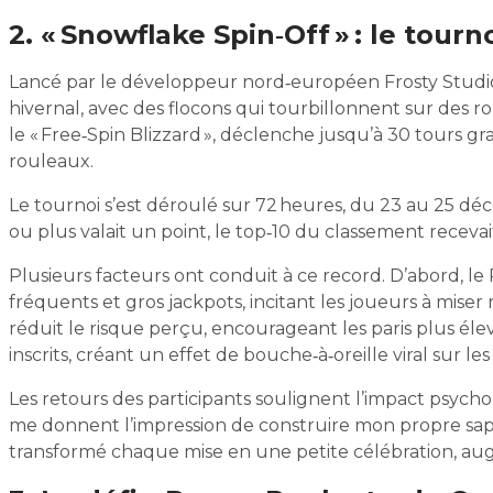
2. « Snowflake Spin‑Off » : le tour
Lancé par le développeur nord‑européen Frosty Studios
hivernal, avec des flocons qui tourbillonnent sur des r
le « Free‑Spin Blizzard », déclenche jusqu’à 30 tours 
rouleaux.
Le tournoi s’est déroulé sur 72 heures, du 23 au 25 déc
ou plus valait un point, le top‑10 du classement recevai
Plusieurs facteurs ont conduit à ce record. D’abord, le 
fréquents et gros jackpots, incitant les joueurs à miser
réduit le risque perçu, encourageant les paris plus élevé
inscrits, créant un effet de bouche‑à‑oreille viral sur les
Les retours des participants soulignent l’impact psych
me donnent l’impression de construire mon propre sapin
transformé chaque mise en une petite célébration, au