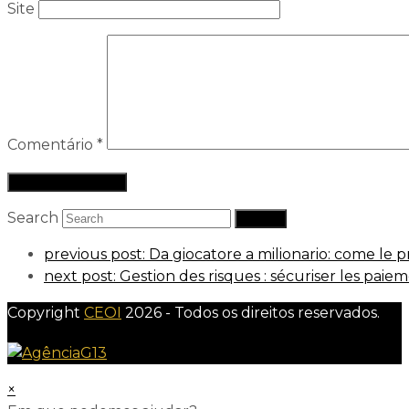
Site
Comentário
*
Search
Submit
previous post:
Da giocatore a milionario: come le
next post:
Gestion des risques : sécuriser les pai
Copyright
CEOI
2026 - Todos os direitos reservados.
×