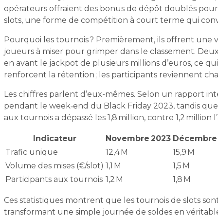
opérateurs offraient des bonus de dépôt doublés pour a
slots, une forme de compétition à court terme qui conver
Pourquoi les tournois ? Premièrement, ils offrent une vis
joueurs à miser pour grimper dans le classement. Deuxiè
en avant le jackpot de plusieurs millions d’euros, ce q
renforcent la rétention ; les participants reviennent c
Les chiffres parlent d’eux-mêmes. Selon un rapport in
pendant le week‑end du Black Friday 2023, tandis que l
aux tournois a dépassé les 1,8 million, contre 1,2 millio
Indicateur
Novembre 2023
Décembre 2
Trafic unique
12,4 M
15,9 M
Volume des mises (€/slot)
1,1 M
1,5 M
Participants aux tournois
1,2 M
1,8 M
Ces statistiques montrent que les tournois de slots so
transformant une simple journée de soldes en véritabl