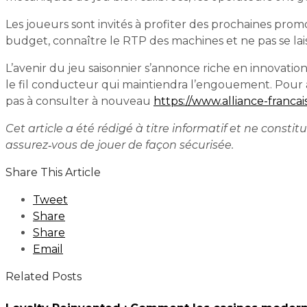
Les joueurs sont invités à profiter des prochaines promo
budget, connaître le RTP des machines et ne pas se lais
L’avenir du jeu saisonnier s’annonce riche en innovatio
le fil conducteur qui maintiendra l’engouement. Pour a
pas à consulter à nouveau
https://www.alliance-francai
Cet article a été rédigé à titre informatif et ne const
assurez‑vous de jouer de façon sécurisée.
Share This Article
Tweet
Share
Share
Email
Related Posts