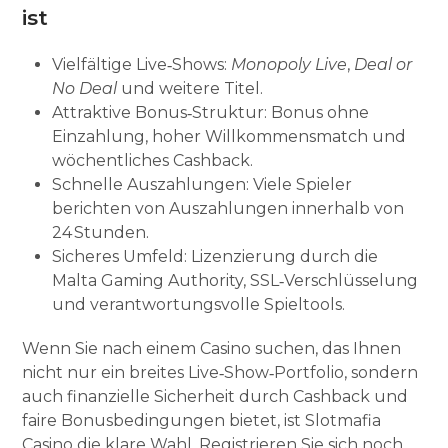
ist
Vielfältige Live‑Shows:
Monopoly Live
,
Deal or
No Deal
und weitere Titel.
Attraktive Bonus‑Struktur: Bonus ohne
Einzahlung, hoher Willkommensmatch und
wöchentliches Cashback.
Schnelle Auszahlungen: Viele Spieler
berichten von Auszahlungen innerhalb von
24 Stunden.
Sicheres Umfeld: Lizenzierung durch die
Malta Gaming Authority, SSL‑Verschlüsselung
und verantwortungsvolle Spieltools.
Wenn Sie nach einem Casino suchen, das Ihnen
nicht nur ein breites Live‑Show‑Portfolio, sondern
auch finanzielle Sicherheit durch Cashback und
faire Bonusbedingungen bietet, ist Slotmafia
Casino die klare Wahl. Registrieren Sie sich noch