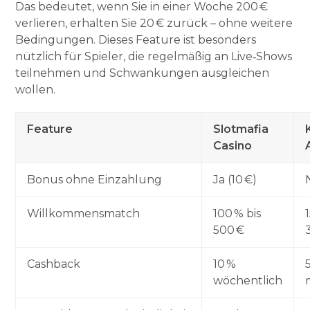
Das bedeutet, wenn Sie in einer Woche 200 €
verlieren, erhalten Sie 20 € zurück – ohne weitere
Bedingungen. Dieses Feature ist besonders
nützlich für Spieler, die regelmäßig an Live‑Shows
teilnehmen und Schwankungen ausgleichen
wollen.
Feature
Slotmafia
Casino
Bonus ohne Einzahlung
Ja (10 €)
Willkommensmatch
100 % bis
500 €
Cashback
10 %
wöchentlich