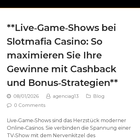
**Live‑Game‑Shows bei
Slotmafia Casino: So
maximieren Sie Ihre
Gewinne mit Cashback
und Bonus‑Strategien**
08/01/2026
agenciag13
Blog
0 Comments
Live‑Game‑Shows sind das Herzstück moderner
Online‑Casinos. Sie verbinden die Spannung einer
TV‑Show mit dem Nervenkitzel des