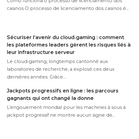
Como funciona o processo de licenciamento dos
casinos O processo de licenciamento dos casinos é…
Sécuriser l’avenir du cloud‑gaming : comment
les plateformes leaders gèrent les risques liés à
leur infrastructure serveur
Le cloud‑gaming, longtemps cantonné aux
laboratoires de recherche, a explosé ces deux
dernières années. Grâce…
Jackpots progressifs en ligne : les parcours
gagnants qui ont changé la donne
L’engouement mondial pour les machines à sous à
jackpot progressif ne montre aucun signe de…