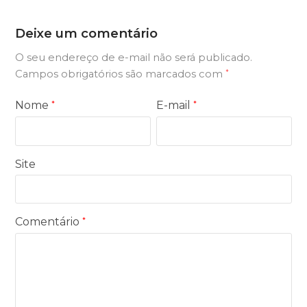
Deixe um comentário
O seu endereço de e-mail não será publicado.
Campos obrigatórios são marcados com
*
Nome
*
E-mail
*
Site
Comentário
*