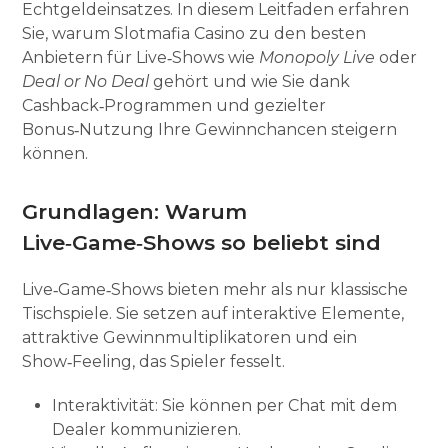
Echtgeldeinsatzes. In diesem Leitfaden erfahren
Sie, warum Slotmafia Casino zu den besten
Anbietern für Live‑Shows wie
Monopoly Live
oder
Deal or No Deal
gehört und wie Sie dank
Cashback‑Programmen und gezielter
Bonus‑Nutzung Ihre Gewinnchancen steigern
können.
Grundlagen: Warum
Live‑Game‑Shows so beliebt sind
Live‑Game‑Shows bieten mehr als nur klassische
Tischspiele. Sie setzen auf interaktive Elemente,
attraktive Gewinnmultiplikatoren und ein
Show‑Feeling, das Spieler fesselt.
Interaktivität: Sie können per Chat mit dem
Dealer kommunizieren.