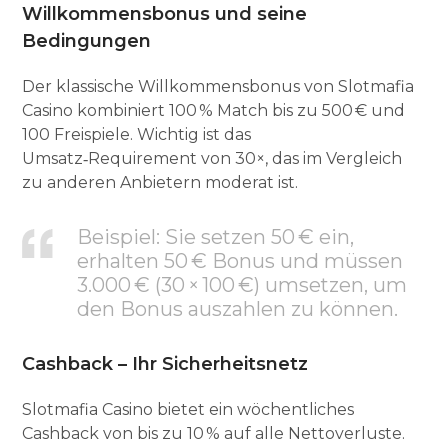
Willkommensbonus und seine
Bedingungen
Der klassische Willkommensbonus von Slotmafia
Casino kombiniert 100 % Match bis zu 500 € und
100 Freispiele. Wichtig ist das
Umsatz‑Requirement von 30×, das im Vergleich
zu anderen Anbietern moderat ist.
Beispiel: Sie setzen 50 € ein,
erhalten 50 € Bonus und müssen
3.000 € (30 × 100 €) umsetzen, um
den Bonus auszahlen zu können.
Cashback – Ihr Sicherheitsnetz
Slotmafia Casino bietet ein wöchentliches
Cashback von bis zu 10 % auf alle Nettoverluste.