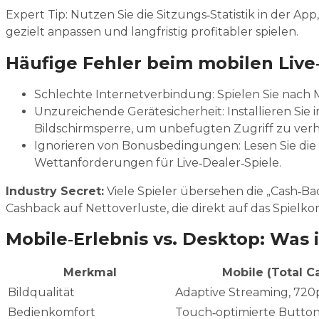
Expert Tip: Nutzen Sie die Sitzungs‑Statistik in der Ap
gezielt anpassen und langfristig profitabler spielen.
Häufige Fehler beim mobilen Live
Schlechte Internetverbindung: Spielen Sie nach
Unzureichende Gerätesicherheit: Installieren Sie 
Bildschirmsperre, um unbefugten Zugriff zu verh
Ignorieren von Bonusbedingungen: Lesen Sie di
Wettanforderungen für Live‑Dealer‑Spiele.
Industry Secret:
Viele Spieler übersehen die „Cash‑Bac
Cashback auf Nettoverluste, die direkt auf das Spiel
Mobile‑Erlebnis vs. Desktop: Was i
Merkmal
Mobile (Total C
Bildqualität
Adaptive Streaming, 72
Bedienkomfort
Touch‑optimierte Button