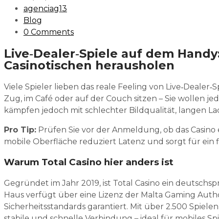
agenciag13
Blog
0 Comments
Live‑Dealer‑Spiele auf dem Handy:
Casinotischen herausholen
Viele Spieler lieben das reale Feeling von Live‑Dealer‑S
Zug, im Café oder auf der Couch sitzen – Sie wollen je
kämpfen jedoch mit schlechter Bildqualität, langen 
Pro Tip:
Prüfen Sie vor der Anmeldung, ob das Casino e
mobile Oberfläche reduziert Latenz und sorgt für ein fl
Warum Total Casino hier anders ist
Gegründet im Jahr 2019, ist Total Casino ein deutschspr
Haus verfügt über eine Lizenz der Malta Gaming Auth
Sicherheitsstandards garantiert. Mit über 2.500 Spielen,
stabile und schnelle Verbindung – ideal für mobiles Spi