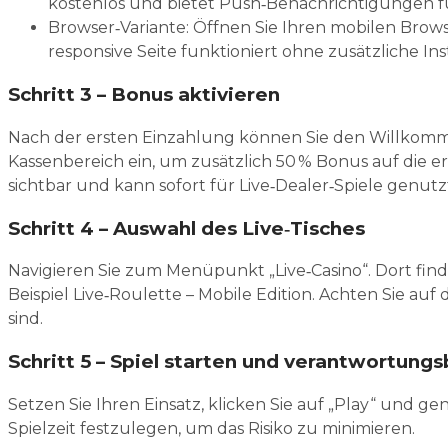
kostenlos und bietet Push‑Benachrichtigungen f
Browser‑Variante: Öffnen Sie Ihren mobilen Browse
responsive Seite funktioniert ohne zusätzliche Inst
Schritt 3 – Bonus aktivieren
Nach der ersten Einzahlung können Sie den Willko
Kassenbereich ein, um zusätzlich 50 % Bonus auf die e
sichtbar und kann sofort für Live‑Dealer‑Spiele genut
Schritt 4 – Auswahl des Live‑Tisches
Navigieren Sie zum Menüpunkt „Live‑Casino“. Dort find
Beispiel Live‑Roulette – Mobile Edition. Achten Sie auf
sind.
Schritt 5 – Spiel starten und verantwortung
Setzen Sie Ihren Einsatz, klicken Sie auf „Play“ und ge
Spielzeit festzulegen, um das Risiko zu minimieren.