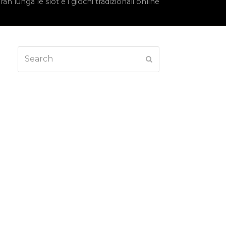
n lunga le slot e i giochi tradizionali online
Search
Submit