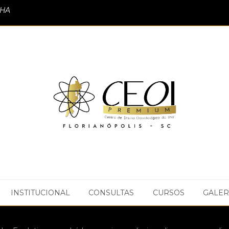
LHA
INSTITUCIONAL
CONSULTAS
CURSOS
GALER