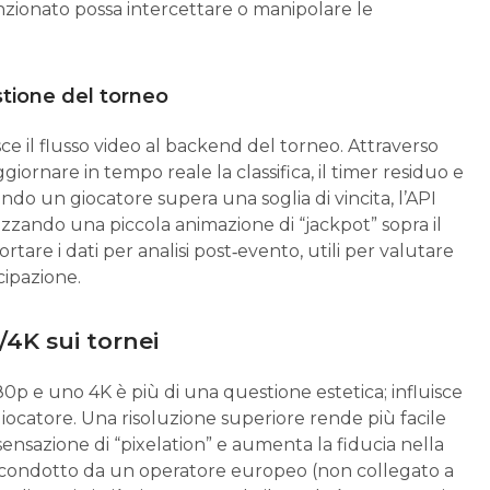
zionato possa intercettare o manipolare le
estione del torneo
ce il flusso video al backend del torneo. Attraverso
iornare in tempo reale la classifica, il timer residuo e
ndo un giocatore supera una soglia di vincita, l’API
lizzando una piccola animazione di “jackpot” sopra il
are i dati per analisi post‑evento, utili per valutare
cipazione.
/4K sui tornei
80p e uno 4K è più di una questione estetica; influisce
catore. Una risoluzione superiore rende più facile
 sensazione di “pixelation” e aumenta la fiducia nella
 condotto da un operatore europeo (non collegato a