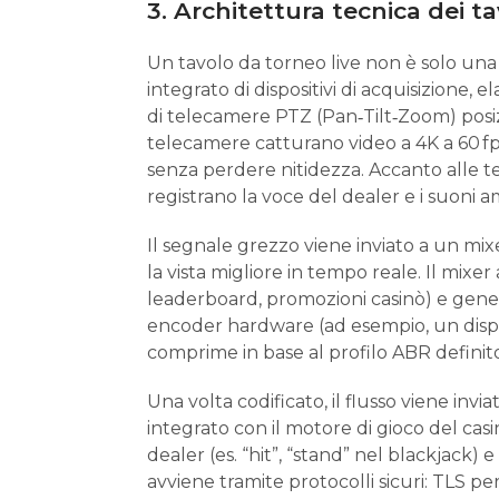
3. Architettura tecnica dei ta
Un tavolo da torneo live non è solo un
integrato di dispositivi di acquisizione, e
di telecamere PTZ (Pan‑Tilt‑Zoom) posi
telecamere catturano video a 4K a 60 fp
senza perdere nitidezza. Accanto alle 
registrano la voce del dealer e i suoni 
Il segnale grezzo viene inviato a un mix
la vista migliore in tempo reale. Il mixe
leaderboard, promozioni casinò) e gener
encoder hardware (ad esempio, un disp
comprime in base al profilo ABR definit
Una volta codificato, il flusso viene inv
integrato con il motore di gioco del casi
dealer (es. “hit”, “stand” nel blackjack)
avviene tramite protocolli sicuri: TLS per