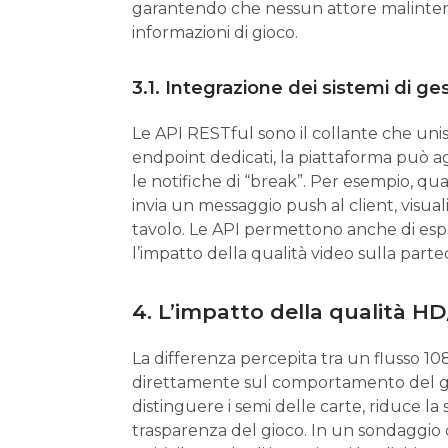
garantendo che nessun attore malinten
informazioni di gioco.
3.1. Integrazione dei sistemi di g
Le API RESTful sono il collante che unis
endpoint dedicati, la piattaforma può agg
le notifiche di “break”. Per esempio, qua
invia un messaggio push al client, visua
tavolo. Le API permettono anche di esport
l’impatto della qualità video sulla parte
4. L’impatto della qualità HD
La differenza percepita tra un flusso 10
direttamente sul comportamento del gio
distinguere i semi delle carte, riduce la
trasparenza del gioco. In un sondaggio