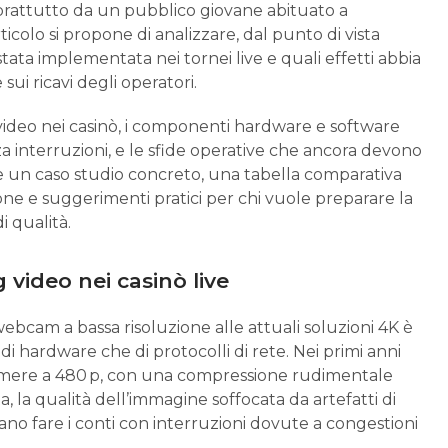
soprattutto da un pubblico giovane abituato a
ticolo si propone di analizzare, dal punto di vista
tata implementata nei tornei live e quali effetti abbia
sui ricavi degli operatori.
video nei casinò, i componenti hardware e software
a interruzioni, e le sfide operative che ancora devono
he un caso studio concreto, una tabella comparativa
one e suggerimenti pratici per chi vuole preparare la
i qualità.
 video nei casinò live
ebcam a bassa risoluzione alle attuali soluzioni 4K è
 di hardware che di protocolli di rete. Nei primi anni
camere a 480 p, con una compressione rudimentale
, la qualità dell’immagine soffocata da artefatti di
no fare i conti con interruzioni dovute a congestioni