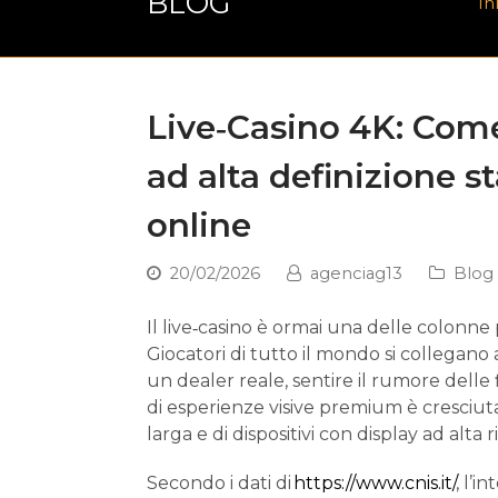
BLOG
In
Live‑Casino 4K: Come
ad alta definizione s
online
20/02/2026
agenciag13
Blog
Il live‑casino è ormai una delle colonne
Giocatori di tutto il mondo si collegano 
un dealer reale, sentire il rumore delle 
di esperienze visive premium è cresciuta
larga e di dispositivi con display ad alta 
Secondo i dati di
https://www.cnis.it/
, l’