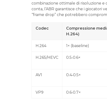
combinazione ottimale di risoluzione e 
conta, l’ABR garantisce che i giocatori 
“frame drop” che potrebbero compromet
Codec
Compressione media
H.264)
H.264
1× (baseline)
H.265/HEVC
0.5‑0.6×
AV1
0.4‑0.5×
VP9
0.6‑0.7×