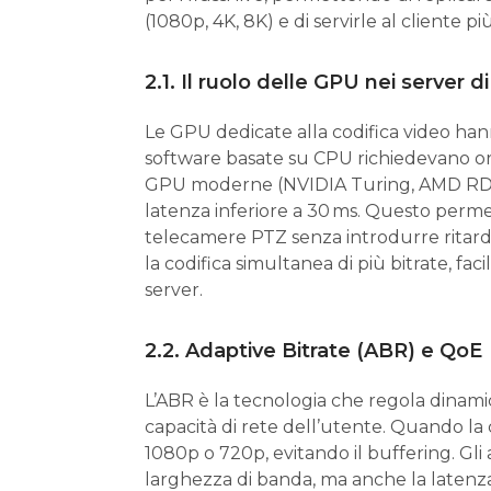
(1080p, 4K, 8K) e di servirle al cliente p
2.1. Il ruolo delle GPU nei server 
Le GPU dedicate alla codifica video han
software basate su CPU richiedevano ore
GPU moderne (NVIDIA Turing, AMD RDNA
latenza inferiore a 30 ms. Questo perme
telecamere PTZ senza introdurre ritardi
la codifica simultanea di più bitrate, fac
server.
2.2. Adaptive Bitrate (ABR) e QoE
L’ABR è la tecnologia che regola dinamic
capacità di rete dell’utente. Quando la 
1080p o 720p, evitando il buffering. Gli
larghezza di banda, ma anche la latenza, i