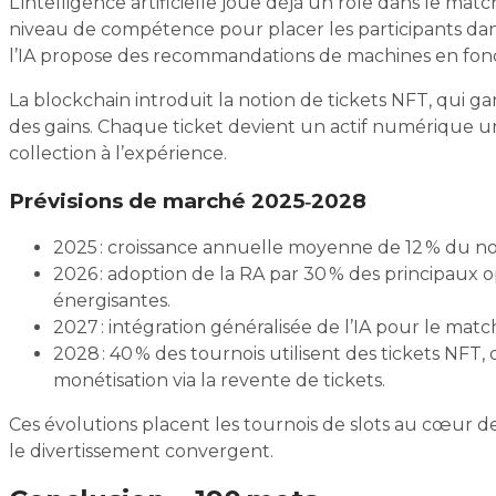
L’intelligence artificielle joue déjà un rôle dans le mat
niveau de compétence pour placer les participants dans 
l’IA propose des recommandations de machines en foncti
La blockchain introduit la notion de tickets NFT, qui gar
des gains. Chaque ticket devient un actif numérique 
collection à l’expérience.
Prévisions de marché 2025‑2028
2025 : croissance annuelle moyenne de 12 % du no
2026 : adoption de la RA par 30 % des principaux o
énergisantes.
2027 : intégration généralisée de l’IA pour le ma
2028 : 40 % des tournois utilisent des tickets NFT
monétisation via la revente de tickets.
Ces évolutions placent les tournois de slots au cœur de 
le divertissement convergent.