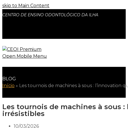
skip to Main Content
CENTRO DE ENSINO ODONTOLÓGICO DA ILHA
facebook
instagram
Open Mobile Menu
BLOG
Início
»
Les tournois de machines à sous : l’innovation qui
Les tournois de machines à sous : 
irrésistibles
10/03/2026