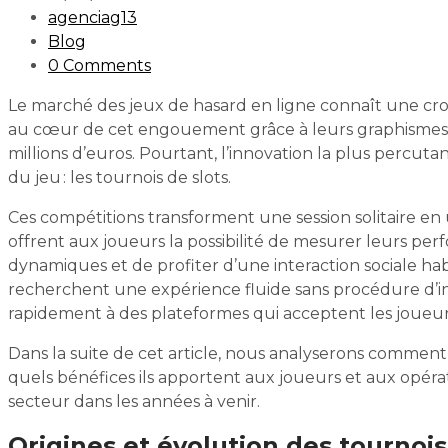
agenciag13
Blog
0 Comments
Le marché des jeux de hasard en ligne connaît une croi
au cœur de cet engouement grâce à leurs graphismes imm
millions d’euros. Pourtant, l’innovation la plus percutan
du jeu : les tournois de slots.
Ces compétitions transforment une session solitaire e
offrent aux joueurs la possibilité de mesurer leurs p
dynamiques et de profiter d’une interaction sociale h
recherchent une expérience fluide sans procédure d’ins
rapidement à des plateformes qui acceptent les joueurs
Dans la suite de cet article, nous analyserons comment
quels bénéfices ils apportent aux joueurs et aux opér
secteur dans les années à venir.
Origines et évolution des tournois