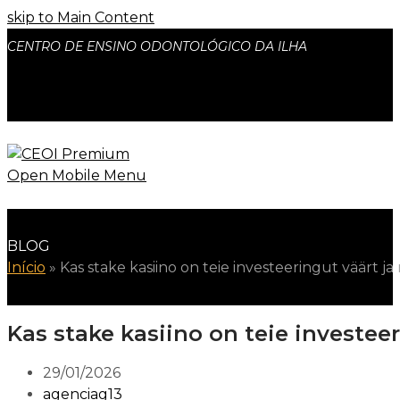
skip to Main Content
CENTRO DE ENSINO ODONTOLÓGICO DA ILHA
facebook
instagram
Open Mobile Menu
BLOG
Início
»
Kas stake kasiino on teie investeeringut väärt ja
Kas stake kasiino on teie investee
29/01/2026
agenciag13