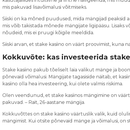
kasutajaliides intuitiivne ja lihtne navigeerida, mis 
mis pakuvad lisavõimalusi võitmiseks.
Siiski on ka mõned puudused, mida mängijad peaksid ar
mis võib takistada mõnede mängijate ligipääsu. Lisaks 
nõudeid, mis ei pruugi kõigile meeldida.
Siiski arvan, et stake kasiino on väärt proovimist, kuna
Kokkuvõte: kas investeerida stake
Stake kasiino pakub tõeliselt laia valikut mänge ja boon
põnevaid võimalusi. Mängijate tagasiside näitab, et kas
kasiino olla hea investeering, kui olete valmis riskima.
Olen veendunud, et stake kasiinos mängimine on väärt i
pakuvad. – Rait, 26-aastane mängija.
Kokkuvõttes on stake kasiino väärtuslik valik, kuid olu
mängimist. Kui otsite põnevaid mänge ja võimalusi, on st