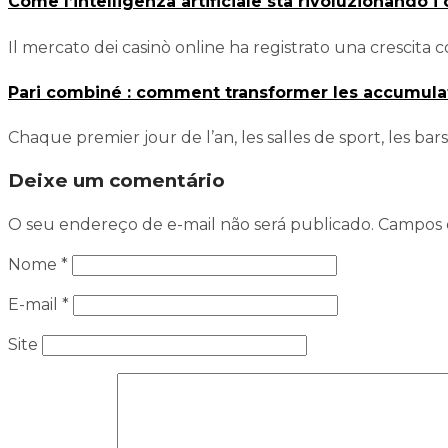
Come l’intelligenza artificiale sta rivoluzionando i
Il mercato dei casinò online ha registrato una crescita c
Pari combiné : comment transformer les accumulat
Chaque premier jour de l’an, les salles de sport, les bar
Deixe um comentário
O seu endereço de e-mail não será publicado.
Campos 
Nome
*
E-mail
*
Site