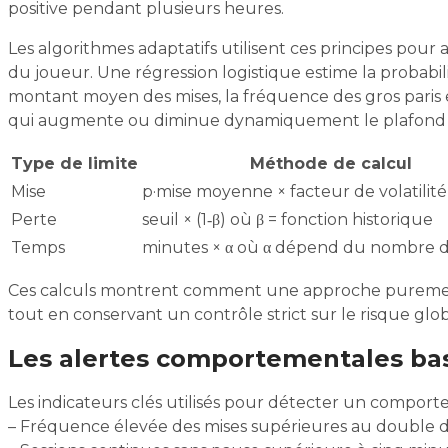
positive pendant plusieurs heures.
Les algorithmes adaptatifs utilisent ces principes pou
du joueur. Une régression logistique estime la probabil
montant moyen des mises, la fréquence des gros paris 
qui augmente ou diminue dynamiquement le plafond fix
Type de limite
Méthode de calcul
Mise
p·mise moyenne × facteur de volatilité
Perte
seuil × (1‑β) où β = fonction historique
Temps
minutes × α où α dépend du nombre 
Ces calculs montrent comment une approche purement
tout en conservant un contrôle strict sur le risque glo
Les alertes comportementales basé
Les indicateurs clés utilisés pour détecter un compor
– Fréquence élevée des mises supérieures au double d