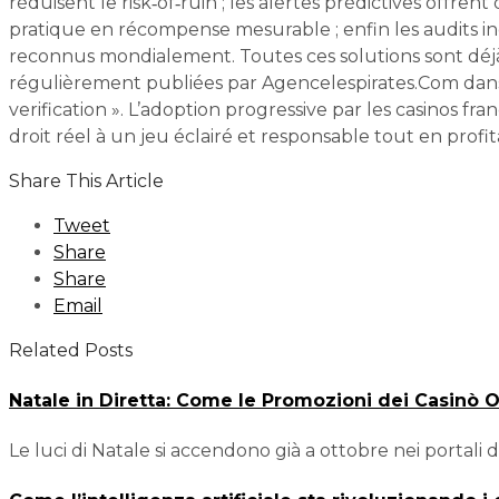
réduisent le risk‑of‑ruin ; les alertes prédictives offr
pratique en récompense mesurable ; enfin les audits 
reconnus mondialement. Toutes ces solutions sont déj
régulièrement publiées par Agencelespirates.Com dans s
verification ». L’adoption progressive par les casinos fra
droit réel à un jeu éclairé et responsable tout en prof
Share This Article
Tweet
Share
Share
Email
Related Posts
Natale in Diretta: Come le Promozioni dei Casinò O
Le luci di Natale si accendono già a ottobre nei portali