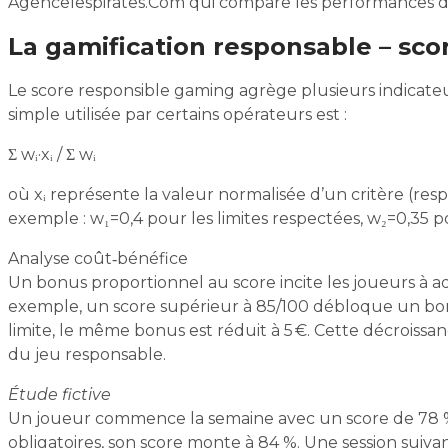
Agencelespirates.Com qui compare les performances des 
La gamification responsable – sc
Le score responsible gaming agrège plusieurs indicateu
simple utilisée par certains opérateurs est :
Σ wᵢ·xᵢ / Σ wᵢ
où xᵢ représente la valeur normalisée d’un critère (respe
exemple : w₁=0,4 pour les limites respectées, w₂=0,35 po
Analyse coût‑bénéfice
Un bonus proportionnel au score incite les joueurs à 
exemple, un score supérieur à 85/100 débloque un bonu
limite, le même bonus est réduit à 5 €. Cette décrois
du jeu responsable.
Étude fictive
Un joueur commence la semaine avec un score de 78 %. A
obligatoires, son score monte à 84 %. Une session suivan