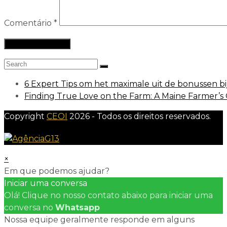
Comentário
*
Search
Submit
previous
6 Expert Tips om het maximale uit de bonussen bi
post:
next
Finding True Love on the Farm: A Maine Farmer’s 
post:
Copyright
CEOI
2026 - Todos os direitos reservados.
×
Em que podemos ajudar?
Iniciar uma conversa
Olá! Clique no nosso contato abaixo para iniciar uma
conversa no
Whatsapp
Nossa equipe geralmente responde em alguns