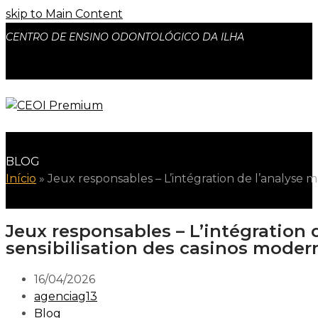
skip to Main Content
CENTRO DE ENSINO ODONTOLÓGICO DA ILHA
facebook
instagram
Open
Mobile
Menu
BLOG
Início
»
Jeux responsables – L’intégration de l’analyse 
Jeux responsables – L’intégration 
sensibilisation des casinos moder
16/04/2026
agenciag13
Blog