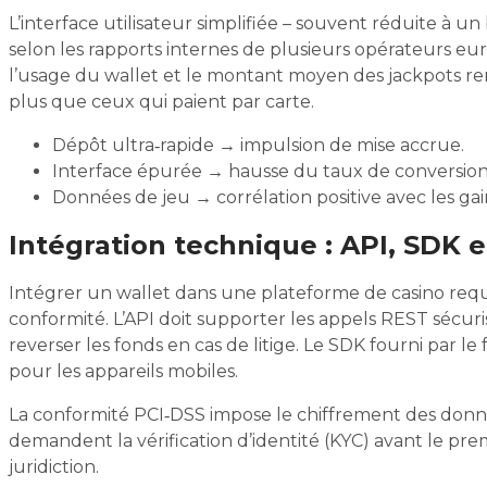
L’interface utilisateur simplifiée – souvent réduite à
selon les rapports internes de plusieurs opérateurs eur
l’usage du wallet et le montant moyen des jackpots re
plus que ceux qui paient par carte.
Dépôt ultra‑rapide → impulsion de mise accrue.
Interface épurée → hausse du taux de conversion
Données de jeu → corrélation positive avec les gai
Intégration technique : API, SDK 
Intégrer un wallet dans une plateforme de casino requier
conformité. L’API doit supporter les appels REST sécuri
reverser les fonds en cas de litige. Le SDK fourni par 
pour les appareils mobiles.
La conformité PCI‑DSS impose le chiffrement des donné
demandent la vérification d’identité (KYC) avant le premi
juridiction.