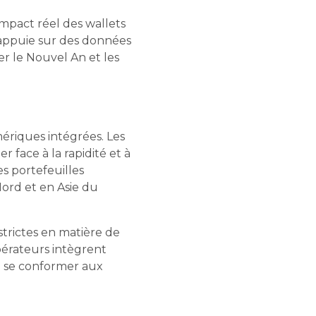
mpact réel des wallets
s’appuie sur des données
er le Nouvel An et les
ériques intégrées. Les
r face à la rapidité et à
es portefeuilles
ord et en Asie du
trictes en matière de
pérateurs intègrent
 à se conformer aux