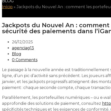
BLOG
Início
»
Jackpots du Nouvel An : comment les portefeuil
Jackpots du Nouvel An : comment l
sécurité des paiements dans l’iG
26/12/2025
agenciag13
Blog
0 Comments
Le passage à la nouvelle année est traditionnellement s
ligne, d’un pic d’activité sans précédent. Les joueurs 
janvier, et les jackpots progressifs atteignent des mo
paiement : chaque seconde compte, chaque transaction do
Parallèlement, les portefeuilles numériques – ou e‑wal
approfondie des solutions de paiement, consultez
http
spécificités techniques et les exigences de conformité