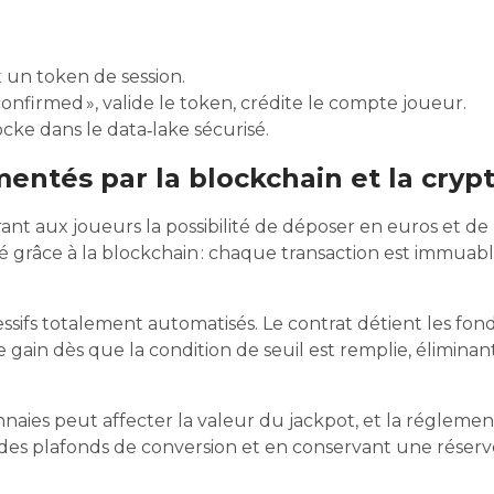
t un token de session.
nfirmed », valide le token, crédite le compte joueur.
cke dans le data‑lake sécurisé.
entés par la blockchain et la cryp
rant aux joueurs la possibilité de déposer en euros et de 
é grâce à la blockchain : chaque transaction est immuab
ssifs totalement automatisés. Le contrat détient les fond
gain dès que la condition de seuil est remplie, éliminant
onnaies peut affecter la valeur du jackpot, et la réglemen
 des plafonds de conversion et en conservant une réserve