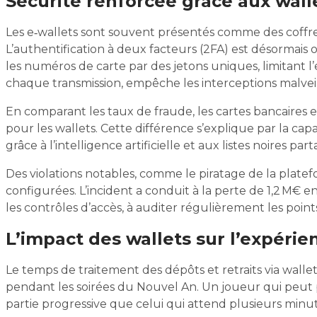
Sécurité renforcée grâce aux walle
Les e‑wallets sont souvent présentés comme des coffres
L’authentification à deux facteurs (2FA) est désormais 
les numéros de carte par des jetons uniques, limitant l
chaque transmission, empêche les interceptions malveil
En comparant les taux de fraude, les cartes bancaires 
pour les wallets. Cette différence s’explique par la c
grâce à l’intelligence artificielle et aux listes noires p
Des violations notables, comme le piratage de la platefo
configurées. L’incident a conduit à la perte de 1,2 M€ e
les contrôles d’accès, à auditer régulièrement les poin
L’impact des wallets sur l’expérie
Le temps de traitement des dépôts et retraits via walle
pendant les soirées du Nouvel An. Un joueur qui peut p
partie progressive que celui qui attend plusieurs minut