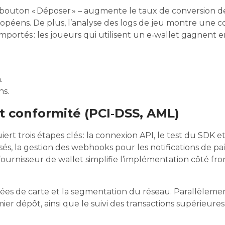
 un bouton « Déposer » – augmente le taux de conversion 
opéens. De plus, l’analyse des logs de jeu montre une co
mportés : les joueurs qui utilisent un e‑wallet gagnent
.
ns.
et conformité (PCI‑DSS, AML)
t trois étapes clés : la connexion API, le test du SDK et
sés, la gestion des webhooks pour les notifications de pa
le fournisseur de wallet simplifie l’implémentation côté 
es de carte et la segmentation du réseau. Parallèlemen
er dépôt, ainsi que le suivi des transactions supérieures 