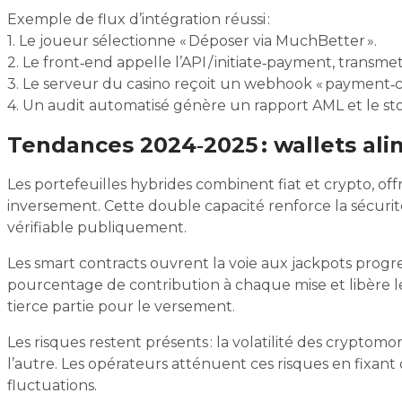
Exemple de flux d’intégration réussi :
1. Le joueur sélectionne « Déposer via MuchBetter ».
2. Le front‑end appelle l’API / initiate‑payment, transme
3. Le serveur du casino reçoit un webhook « payment‑co
4. Un audit automatisé génère un rapport AML et le sto
Tendances 2024‑2025 : wallets alim
Les portefeuilles hybrides combinent fiat et crypto, off
inversement. Cette double capacité renforce la sécurit
vérifiable publiquement.
Les smart contracts ouvrent la voie aux jackpots progre
pourcentage de contribution à chaque mise et libère le 
tierce partie pour le versement.
Les risques restent présents : la volatilité des cryptom
l’autre. Les opérateurs atténuent ces risques en fixant
fluctuations.