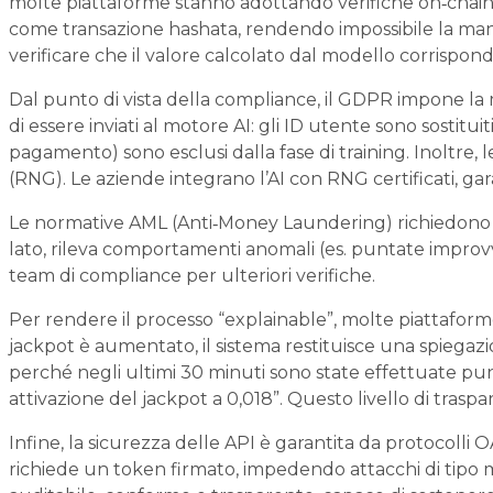
molte piattaforme stanno adottando verifiche on‑chain b
come transazione hashata, rendendo impossibile la mani
verificare che il valore calcolato dal modello corrispond
Dal punto di vista della compliance, il GDPR impone la 
di essere inviati al motore AI: gli ID utente sono sostituit
pagamento) sono esclusi dalla fase di training. Inoltre,
(RNG). Le aziende integrano l’AI con RNG certificati, g
Le normative AML (Anti‑Money Laundering) richiedono il
lato, rileva comportamenti anomali (es. puntate improvvi
team di compliance per ulteriori verifiche.
Per rendere il processo “explainable”, molte piattafo
jackpot è aumentato, il sistema restituisce una spiegazi
perché negli ultimi 30 minuti sono state effettuate punt
attivazione del jackpot a 0,018”. Questo livello di traspa
Infine, la sicurezza delle API è garantita da protocolli
richiede un token firmato, impedendo attacchi di tipo 