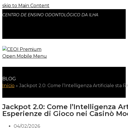
skip to Main Content
CENTRO DE ENSINO ODONTOLÓGICO DA ILHA
facebook
instagram
Open Mobile Menu
BLOG
Início
»
Jackpot 2.0: Come l’Intelligenza Artificiale sta
Jackpot 2.0: Come l’Intelligenza Ar
Esperienze di Gioco nei Casinò Mo
04/02/2026