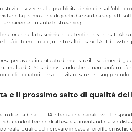
strizioni severe sulla pubblicità ai minori e sull’obbligo 
7 vietano la promozione di giochi d’azzardo a soggetti sott
odo permanente durante lo streaming.
e blocchino la trasmissione a utenti non verificati. Alcu
e l’età in tempo reale, mentre altri usano l’API di Twitch 
pesa per aver dimenticato di mostrare il disclaimer di gi
o una multa di €150 k, dimostrando che la non conformità 
me gli operatori possano evitare sanzioni, suggerendo l
ta e il prossimo salto di qualità de
ione in diretta. Chatbot IA integrati nei canali Twitch ris
tata, riducendo il tempo di attesa e aumentando la soddisfa
 reale, quali giochi provare in base al profilo di rischio 