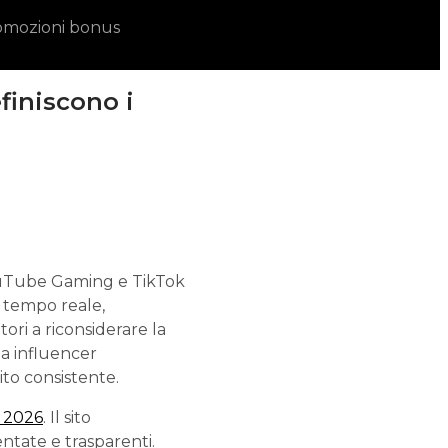
romozioni bonus
finiscono i
 YouTube Gaming e TikTok
n tempo reale,
ori a riconsiderare la
 a influencer
ito consistente.
 2026
. Il sito
ntate e trasparenti.