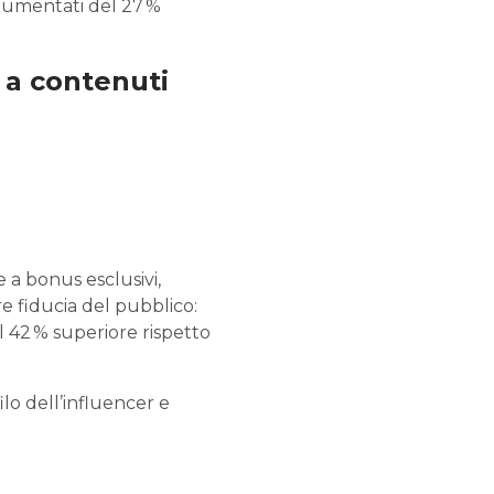
aumentati del 27 %
o a contenuti
 a bonus esclusivi,
e fiducia del pubblico:
 42 % superiore rispetto
ilo dell’influencer e