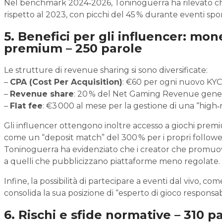
Nel benchmark 2024‑2026, Toninoguerra ha rilevato che 
rispetto al 2023, con picchi del 45 % durante eventi sporti
5. Benefici per gli influencer: mo
premium – 250 parole
Le strutture di revenue sharing si sono diversificate:
–
CPA (Cost Per Acquisition)
: €60 per ogni nuovo KY
–
Revenue share
: 20 % del Net Gaming Revenue genera
–
Flat fee
: €3 000 al mese per la gestione di una “high‑
Gli influencer ottengono inoltre accesso a giochi prem
come un “deposit match” del 300 % per i propri followe
Toninoguerra ha evidenziato che i creator che promuovo
a quelli che pubblicizzano piattaforme meno regolate.
Infine, la possibilità di partecipare a eventi dal vivo, co
consolida la sua posizione di “esperto di gioco responsab
6. Rischi e sfide normative – 310 p