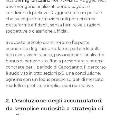
lista dei
migliori casino non AAMS
su Ruggedised,
dove vengono analizzati bonus, payout e
condizioni di prelievo. Ruggedised è un portale
che raccoglie informazioni utili per chi cerca
piattaforme affidabili, senza fornire valutazioni
soggettive o classifiche ufficiali.
In questo articolo esamineremo l’aspetto
economico degli accumulatori, partendo dalla
loro evoluzione storica, passando per l’analisi dei
bonus di benvenuto, fino a presentare strategie
concrete per il periodo di Capodanno. Il percorso
è suddiviso in otto sezioni più una conclusione,
ognuna con un focus preciso su dati di mercato,
modelli di profitto e implicazioni normative.
2. L’evoluzione degli accumulatori:
da semplice curiosità a strategia di