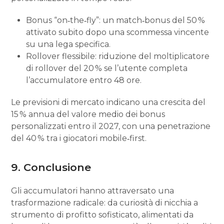
Bonus “on‑the‑fly”: un match‑bonus del 50 %
attivato subito dopo una scommessa vincente
su una lega specifica.
Rollover flessibile: riduzione del moltiplicatore
di rollover del 20 % se l’utente completa
l’accumulatore entro 48 ore.
Le previsioni di mercato indicano una crescita del
15 % annua del valore medio dei bonus
personalizzati entro il 2027, con una penetrazione
del 40 % tra i giocatori mobile‑first.
9. Conclusione
Gli accumulatori hanno attraversato una
trasformazione radicale: da curiosità di nicchia a
strumento di profitto sofisticato, alimentati da