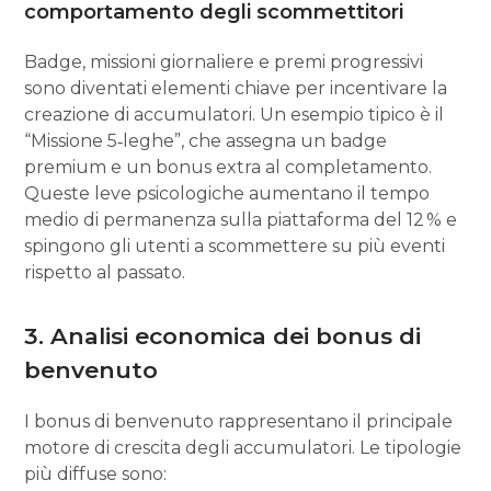
comportamento degli scommettitori
Badge, missioni giornaliere e premi progressivi
sono diventati elementi chiave per incentivare la
creazione di accumulatori. Un esempio tipico è il
“Missione 5‑leghe”, che assegna un badge
premium e un bonus extra al completamento.
Queste leve psicologiche aumentano il tempo
medio di permanenza sulla piattaforma del 12 % e
spingono gli utenti a scommettere su più eventi
rispetto al passato.
3. Analisi economica dei bonus di
benvenuto
I bonus di benvenuto rappresentano il principale
motore di crescita degli accumulatori. Le tipologie
più diffuse sono: