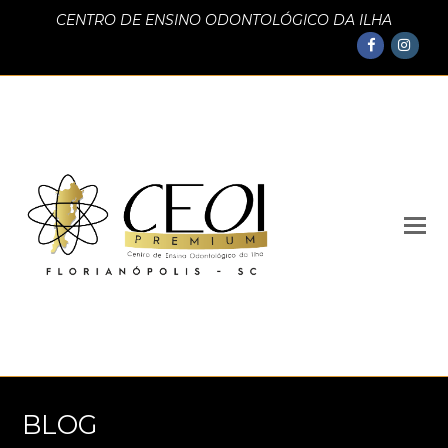
CENTRO DE ENSINO ODONTOLÓGICO DA ILHA
facebook
inst
O
M
M
BLOG