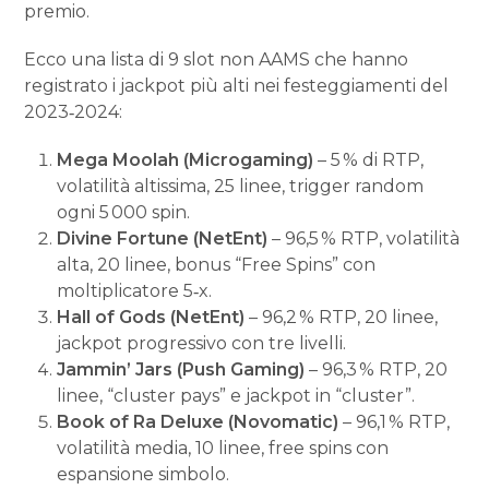
premio.
Ecco una lista di 9 slot non AAMS che hanno
registrato i jackpot più alti nei festeggiamenti del
2023‑2024:
Mega Moolah (Microgaming)
– 5 % di RTP,
volatilità altissima, 25 linee, trigger random
ogni 5 000 spin.
Divine Fortune (NetEnt)
– 96,5 % RTP, volatilità
alta, 20 linee, bonus “Free Spins” con
moltiplicatore 5‑x.
Hall of Gods (NetEnt)
– 96,2 % RTP, 20 linee,
jackpot progressivo con tre livelli.
Jammin’ Jars (Push Gaming)
– 96,3 % RTP, 20
linee, “cluster pays” e jackpot in “cluster”.
Book of Ra Deluxe (Novomatic)
– 96,1 % RTP,
volatilità media, 10 linee, free spins con
espansione simbolo.