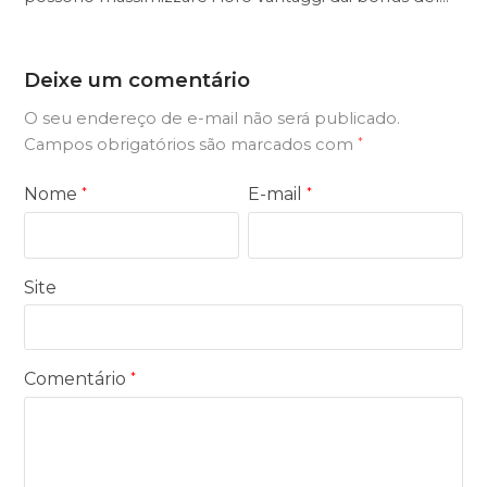
Deixe um comentário
O seu endereço de e-mail não será publicado.
Campos obrigatórios são marcados com
*
Nome
*
E-mail
*
Site
Comentário
*