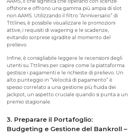
AAMS, il che significa che operano con licenze
offshore e offrono una gamma più ampia di slot
non AAMS. Utilizzando il filtro “Anniversario” di
Tttlines, è possibile visualizzare le promozioni
attive, i requisiti di wagering e le scadenze,
evitando sorprese sgradite al momento del
prelievo.
Infine, è consigliabile leggere le recensioni degli
utenti su Tttlines per capire come la piattaforma
gestisce i pagamenti e le richieste di prelievo. Un
alto punteggio in “Velocità di pagamento” è
spesso correlato a una gestione più fluida dei
jackpot, un aspetto cruciale quando si punta a un
premio stagionale.
3. Preparare il Portafoglio:
Budgeting e Gestione del Bankroll –