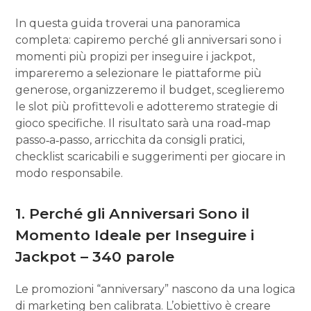
In questa guida troverai una panoramica
completa: capiremo perché gli anniversari sono i
momenti più propizi per inseguire i jackpot,
impareremo a selezionare le piattaforme più
generose, organizzeremo il budget, sceglieremo
le slot più profittevoli e adotteremo strategie di
gioco specifiche. Il risultato sarà una road‑map
passo‑a‑passo, arricchita da consigli pratici,
checklist scaricabili e suggerimenti per giocare in
modo responsabile.
1. Perché gli Anniversari Sono il
Momento Ideale per Inseguire i
Jackpot – 340 parole
Le promozioni “anniversary” nascono da una logica
di marketing ben calibrata. L’obiettivo è creare