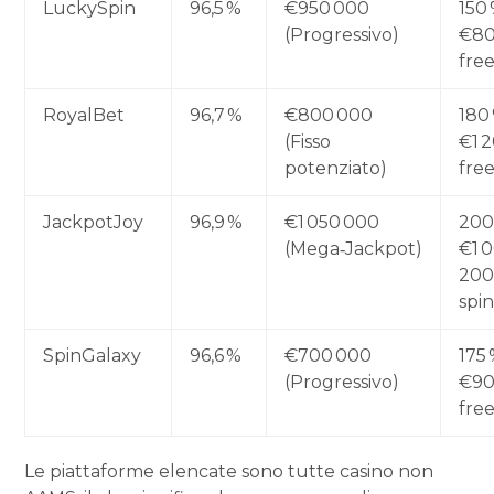
LuckySpin
96,5 %
€950 000
150 
(Progressivo)
€80
free
RoyalBet
96,7 %
€800 000
180 
(Fisso
€1 
potenziato)
free
JackpotJoy
96,9 %
€1 050 000
200
(Mega‑Jackpot)
€1 
200
spin
SpinGalaxy
96,6 %
€700 000
175 
(Progressivo)
€90
free
Le piattaforme elencate sono tutte casino non