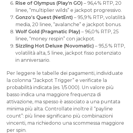
Rise of Olympus (Play’n GO)
– 96,4 % RTP, 20
linee, “multiplier wilds” e jackpot progressivo.
Gonzo’s Quest (NetEnt)
– 95,9 % RTP, volatilità
media, 20 linee, “avalanche” e jackpot bonus.
Wolf Gold (Pragmatic Play)
– 96,0 % RTP, 25
linee, “money respin” con jackpot.
Sizzling Hot Deluxe (Novomatic)
– 95,5 % RTP,
volatilità alta, 5 linee, jackpot fisso potenziato
in anniversario.
Per leggere le tabelle dei pagamenti, individuate
la colonna “Jackpot Trigger” e verificate la
probabilità indicata (es. 1/5 000). Un valore più
basso indica una maggiore frequenza di
attivazione, ma spesso è associato a una puntata
minima più alta. Controllate inoltre il “payline
count”: più linee significano più combinazioni
vincenti, ma richiedono una scommessa maggiore
per spin.