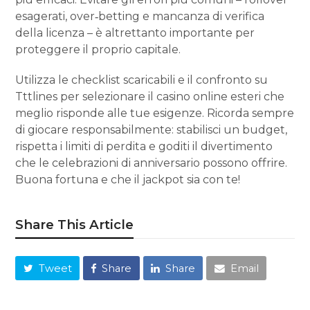
esagerati, over‑betting e mancanza di verifica
della licenza – è altrettanto importante per
proteggere il proprio capitale.
Utilizza le checklist scaricabili e il confronto su
Tttlines per selezionare il casino online esteri che
meglio risponde alle tue esigenze. Ricorda sempre
di giocare responsabilmente: stabilisci un budget,
rispetta i limiti di perdita e goditi il divertimento
che le celebrazioni di anniversario possono offrire.
Buona fortuna e che il jackpot sia con te!
Share This Article
Tweet
Share
Share
Email