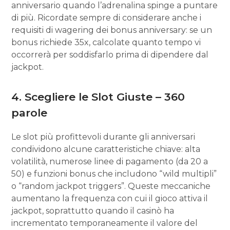
anniversario quando l’adrenalina spinge a puntare
di più. Ricordate sempre di considerare anche i
requisiti di wagering dei bonus anniversary: se un
bonus richiede 35x, calcolate quanto tempo vi
occorrerà per soddisfarlo prima di dipendere dal
jackpot.
4. Scegliere le Slot Giuste – 360
parole
Le slot più profittevoli durante gli anniversari
condividono alcune caratteristiche chiave: alta
volatilità, numerose linee di pagamento (da 20 a
50) e funzioni bonus che includono “wild multipli”
o “random jackpot triggers”. Queste meccaniche
aumentano la frequenza con cui il gioco attiva il
jackpot, soprattutto quando il casinò ha
incrementato temporaneamente il valore del