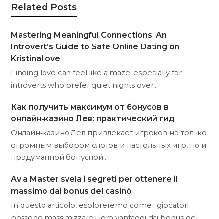
Related Posts
Mastering Meaningful Connections: An
Introvert’s Guide to Safe Online Dating on
Kristinallove
Finding love can feel like a maze, especially for
introverts who prefer quiet nights over…
Как получить максимум от бонусов в
онлайн‑казино Лев: практический гид
Онлайн‑казино Лев привлекает игроков не только
огромным выбором слотов и настольных игр, но и
продуманной бонусной…
Avia Master svela i segreti per ottenere il
massimo dai bonus del casinò
In questo articolo, esploreremo come i giocatori
possono massimizzare i loro vantaggi dai bonus del…