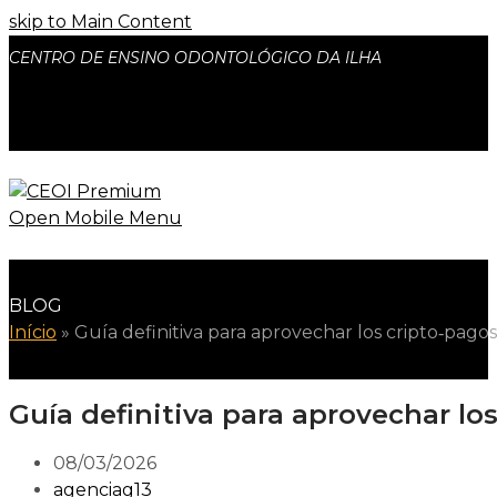
skip to Main Content
CENTRO DE ENSINO ODONTOLÓGICO DA ILHA
facebook
instagram
Open Mobile Menu
BLOG
Início
»
Guía definitiva para aprovechar los cripto‑pagos
Guía definitiva para aprovechar lo
08/03/2026
agenciag13