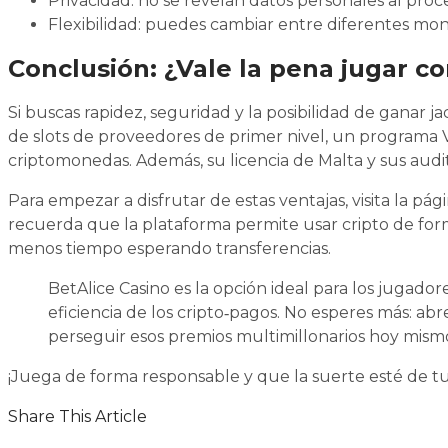
Privacidad: no se revelan datos personales al proce
Flexibilidad: puedes cambiar entre diferentes mone
Conclusión: ¿Vale la pena jugar co
Si buscas rapidez, seguridad y la posibilidad de ganar j
de slots de proveedores de primer nivel, un programa 
criptomonedas. Además, su licencia de Malta y sus audi
Para empezar a disfrutar de estas ventajas, visita la pág
recuerda que la plataforma permite usar cripto de form
menos tiempo esperando transferencias.
BetAlice Casino es la opción ideal para los jugad
eficiencia de los cripto‑pagos. No esperes más: ab
perseguir esos premios multimillonarios hoy mism
¡Juega de forma responsable y que la suerte esté de tu
Share This Article