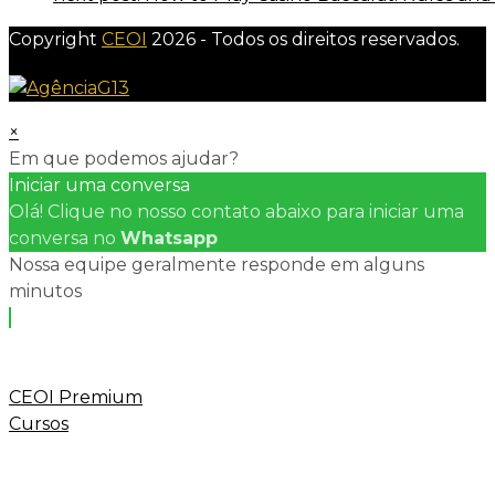
Copyright
CEOI
2026 - Todos os direitos reservados.
×
Em que podemos ajudar?
Iniciar uma conversa
Olá! Clique no nosso contato abaixo para iniciar uma
conversa no
Whatsapp
Nossa equipe geralmente responde em alguns
minutos
CEOI Premium
Cursos