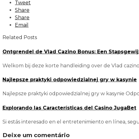
Tweet
Share
Share
Email
Related Posts
Ontgrendel de Vlad Cazino Bonus: Een Stapsgewij
Welkom bij deze korte handleiding over de Vlad cazi
Najlepsze praktyki odpowiedzialnej gry w kasynie
Najlepsze praktyki odpowiedzialnej gry w kasynie Odp
Explorando las Características del Casino JugaBet
Si estás interesado en el entretenimiento en línea, s
Deixe um comentário