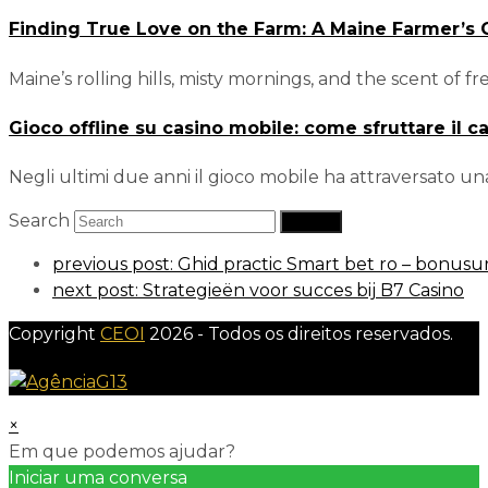
Finding True Love on the Farm: A Maine Farmer’s 
Maine’s rolling hills, misty mornings, and the scent of
Gioco offline su casino mobile: come sfruttare il
Negli ultimi due anni il gioco mobile ha attraversato un
Search
Submit
previous post:
Ghid practic Smart bet ro – bonusuri,
next post:
Strategieën voor succes bij B7 Casino
Copyright
CEOI
2026 - Todos os direitos reservados.
×
Em que podemos ajudar?
Iniciar uma conversa