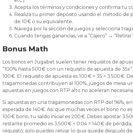
etc.).
Acepta los términos y condiciones y confirma tu co
Realiza tu primer depósito usando el método de 
de 10 € o su equivalente.
Navega por la sección de juegos y selecciona trag
Cuando tengas ganancias, ve a “Cajero” → “Retirar”
Bonus Math
Los bonos en Jugabet suelen tener requisitos de apuest
“100% hasta 500 € con un requisito de apuesta de 35x”
100 €. El requisito de apuesta es 100 € × 35 = 3.500 €.
tragamonedas contribuyen al 100%, juegos de mesa un 
apuestas en juegos con RTP alto no aceleran necesaria
Si apuestas en una tragamonedas con RTP del 96%, en 
esperada de 140 €. Así que muchas veces el bono no es r
100 € bono, tu saldo inicial es 200 €. Debes apostar 3
restante promedio es 3.500 € × 0.04 = 140 € de pérdida, m
requisito; solo puedes retirar lo que quede después de