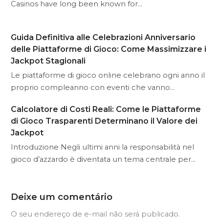
Casinos have long been known for…
Guida Definitiva alle Celebrazioni Anniversario
delle Piattaforme di Gioco: Come Massimizzare i
Jackpot Stagionali
Le piattaforme di gioco online celebrano ogni anno il
proprio compleanno con eventi che vanno…
Calcolatore di Costi Reali: Come le Piattaforme
di Gioco Trasparenti Determinano il Valore dei
Jackpot
Introduzione Negli ultimi anni la responsabilità nel
gioco d’azzardo è diventata un tema centrale per…
Deixe um comentário
O seu endereço de e-mail não será publicado.