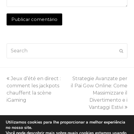
Search
Subm
previous
next
Jeux d’été en direct :
Strategie Avanzate per
post:
post:
comment les jackpots
il Pai Gow Online: Come
chauffent la scène
Massimizzare il
iGaming
Divertimento e i
Vantaggi Estivi
Utilizamos cookies para lhe proporcionar a melhor experiência
no nosso site.
Copyright
CEOI
2026 - Todos os direitos reservados.
Você pode descobrir mais sobre quais cookies estamos usando