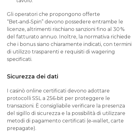
tavolo.
Gli operatori che propongono offerte
“Bet‑and‑Spin” devono possedere entrambe le
licenze, altrimenti rischiano sanzioni fino al 30 %
del fatturato annuo. Inoltre, la normativa richiede
che i bonus siano chiaramente indicati, con termini
di utilizzo trasparenti e requisiti di wagering
specificati.
Sicurezza dei dati
I casinò online certificati devono adottare
protocolli SSL a 256‑bit per proteggere le
transazioni. È consigliabile verificare la presenza
del sigillo di sicurezza e la possibilità di utilizzare
metodi di pagamento certificati (e‑wallet, carte
prepagate).