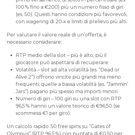
100 % fino a €200) più un numero fisso di giri
(es. 50). Questi hanno condizioni più favorevoli,
con wagering di 20‑x e limiti di prelievo più alti.
Per valutare il valore reale di un’offerta, è
necessario considerare:
RTP medio della slot – più è alto, più il
giocatore può aspettarsi di recuperare.
Volatilità – slot ad alta volatilità (es. “Dead or
Alive 2”) offrono vincite più grandi ma meno
frequenti; quelle a bassa volatilità (es. “Jammin’
Jars”) pagano più spesso ma importi minori.
Numero di giri – 100 giri su una slot con RTP
96,5 % hanno un valore teorico di €96,50 (se
scommessi €1 per giro).
Un calcolo rapido: 50 free spins su “Gates of
Olympus” (RTP 96,5 %) con puntata di €0,50 per