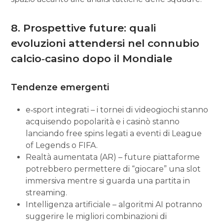
8. Prospettive future: quali
evoluzioni attendersi nel connubio
calcio‑casino dopo il Mondiale
Tendenze emergenti
e‑sport integrati – i tornei di videogiochi stanno
acquisendo popolarità e i casinò stanno
lanciando free spins legati a eventi di League
of Legends o FIFA.
Realtà aumentata (AR) – future piattaforme
potrebbero permettere di “giocare” una slot
immersiva mentre si guarda una partita in
streaming.
Intelligenza artificiale – algoritmi AI potranno
suggerire le migliori combinazioni di