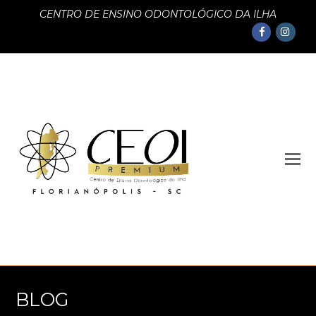
CENTRO DE ENSINO ODONTOLÓGICO DA ILHA
facebook
inst
O
M
M
BLOG