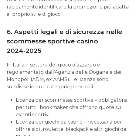
rapidamente identificare la promozione più adatta
al proprio stile di gioco.
6. Aspetti legali e di sicurezza nelle
scommesse sportive‑casino
2024‑2025
In Italia, il settore del gioco d’azzardo è
regolamentato dall’Agenzia delle Dogane e dei
Monopoli (ADM, ex AAMS). Le licenze sono
suddivise in due categorie principali:
Licenza per scommesse sportive – obbligatoria
per tutti i bookmaker che offrono quote su
eventi sportivi.
Licenza per giochi da casinò – necessaria per
offrire slot, roulette, blackjack e altri giochi da