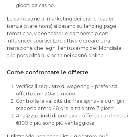
giochi da casinò.
Le campagne di marketing dei brand leader
(senza citare nomi) si basano su landing page
tematiche, video teaser e partnership con
influencer sportivi. L’obiettivo è creare una
narrazione che leghi l’entusiasmo del Mondiale
alle possibilità di vincita nei casinò online.
Come confrontare le offerte
Verifica il requisito di wagering – preferisci
offerte con 20‑x o meno.
Controlla la validità dei free spins – alcuni giri
scadono entro 48 ore, altri entro 7 giorni.
Analizza i limiti di prelievo – offerte con limiti di
€100 o più sono più vantaggiose.
Utilizzando una checklist, il giocatore può