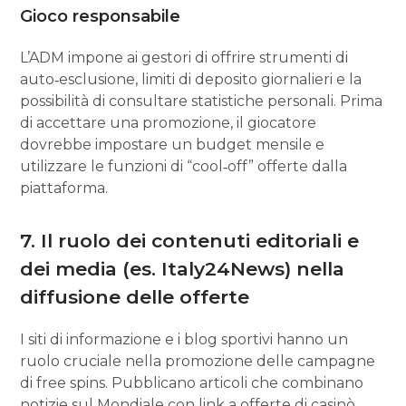
Gioco responsabile
L’ADM impone ai gestori di offrire strumenti di
auto‑esclusione, limiti di deposito giornalieri e la
possibilità di consultare statistiche personali. Prima
di accettare una promozione, il giocatore
dovrebbe impostare un budget mensile e
utilizzare le funzioni di “cool‑off” offerte dalla
piattaforma.
7. Il ruolo dei contenuti editoriali e
dei media (es. Italy24News) nella
diffusione delle offerte
I siti di informazione e i blog sportivi hanno un
ruolo cruciale nella promozione delle campagne
di free spins. Pubblicano articoli che combinano
notizie sul Mondiale con link a offerte di casinò,