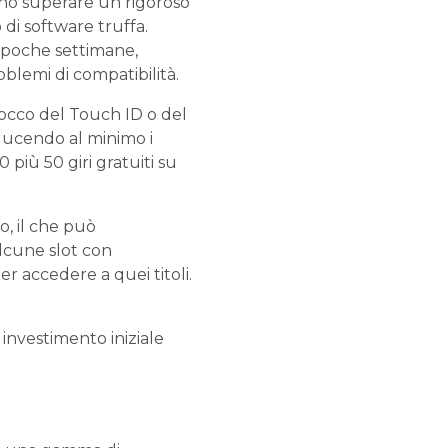
vono superare un rigoroso
 di software truffa.
o poche settimane,
blemi di compatibilità.
tocco del Touch ID o del
iducendo al minimo i
 più 50 giri gratuiti su
o, il che può
alcune slot con
r accedere a quei titoli.
 investimento iniziale