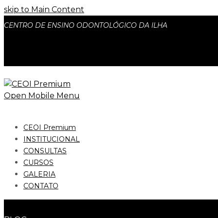
skip to Main Content
CENTRO DE ENSINO ODONTOLÓGICO DA ILHA
facebook
instagram
Open Mobile Menu
CEOI Premium
INSTITUCIONAL
CONSULTAS
CURSOS
GALERIA
CONTATO