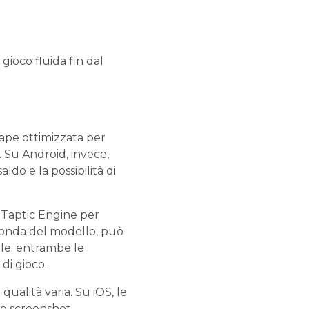
gioco fluida fin dal
cape ottimizzata per
. Su Android, invece,
ldo e la possibilità di
il Taptic Engine per
econda del modello, può
ile: entrambe le
di gioco.
qualità varia. Su iOS, le
are screenshot