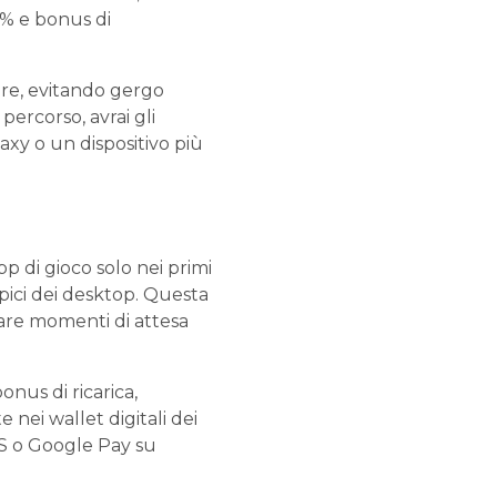
6 % e bonus di
sare, evitando gergo
ercorso, avrai gli
xy o un dispositivo più
p di gioco solo nei primi
ipici dei desktop. Questa
tare momenti di attesa
nus di ricarica,
 nei wallet digitali dei
iOS o Google Pay su