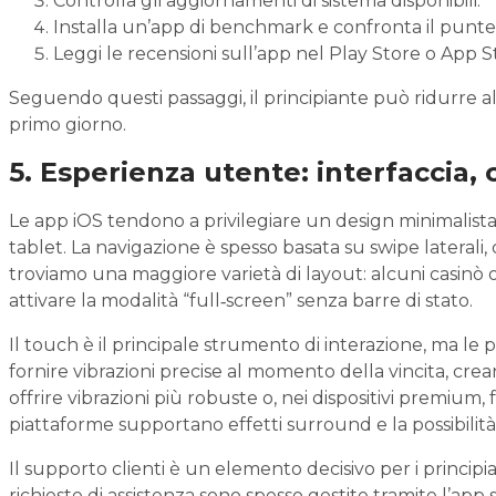
Controlla gli aggiornamenti di sistema disponibili.
Installa un’app di benchmark e confronta il punteg
Leggi le recensioni sull’app nel Play Store o App St
Seguendo questi passaggi, il principiante può ridurre al
primo giorno.
5. Esperienza utente: interfaccia, c
Le app iOS tendono a privilegiare un design minimalista
tablet. La navigazione è spesso basata su swipe laterali
troviamo una maggiore varietà di layout: alcuni casinò of
attivare la modalità “full‑screen” senza barre di stato.
Il touch è il principale strumento di interazione, ma le p
fornire vibrazioni precise al momento della vincita, cre
offrire vibrazioni più robuste o, nei dispositivi premium
piattaforme supportano effetti surround e la possibilit
Il supporto clienti è un elemento decisivo per i principian
richieste di assistenza sono spesso gestite tramite l’app