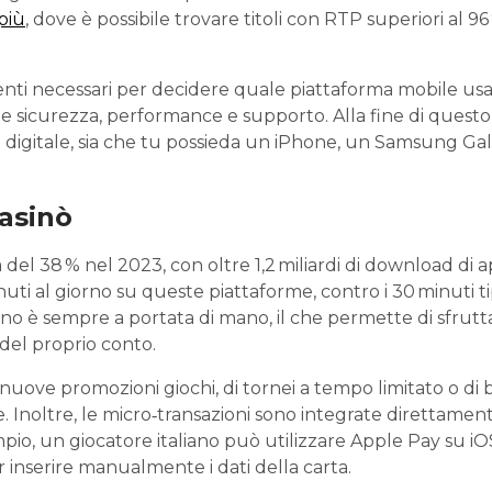
più
, dove è possibile trovare titoli con RTP superiori al 9
elementi necessari per decidere quale piattaforma mobile u
e sicurezza, performance e supporto. Alla fine di questo p
digitale, sia che tu possieda un iPhone, un Samsung Gala
casinò
el 38 % nel 2023, con oltre 1,2 miliardi di download di ap
uti al giorno su queste piattaforme, contro i 30 minuti t
efono è sempre a portata di mano, il che permette di sfrut
 del proprio conto.
uove promozioni giochi, di tornei a tempo limitato o di bo
. Inoltre, le micro‑transazioni sono integrate direttamente
sempio, un giocatore italiano può utilizzare Apple Pay su 
r inserire manualmente i dati della carta.