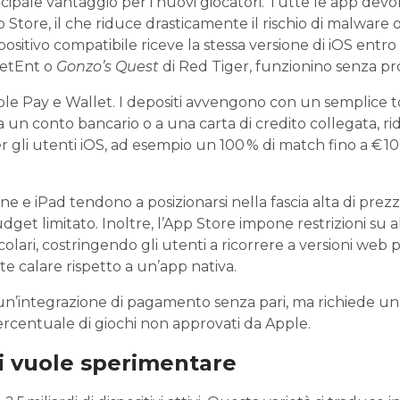
incipale vantaggio per i nuovi giocatori. Tutte le app de
 Store, il che riduce drasticamente il rischio di malware o
positivo compatibile riceve la stessa versione di iOS entr
etEnt o
Gonzo’s Quest
di Red Tiger, funzionino senza pro
pple Pay e Wallet. I depositi avvengono con un semplice 
 a un conto bancario o a una carta di credito collegata, r
r gli utenti iOS, ad esempio un 100 % di match fino a € 100
one e iPad tendono a posizionarsi nella fascia alta di prezz
udget limitato. Inoltre, l’App Store impone restrizioni su 
ari, costringendo gli utenti a ricorrere a versioni web pe
te calare rispetto a un’app nativa.
e un’integrazione di pagamento senza pari, ma richiede un
percentuale di giochi non approvati da Apple.
chi vuole sperimentare