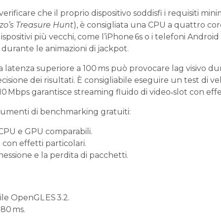
erificare che il proprio dispositivo soddisfi i requisiti mini
zo’s Treasure Hunt
), è consigliata una CPU a quattro co
positivi più vecchi, come l’iPhone 6s o i telefoni Androi
durante le animazioni di jackpot.
a latenza superiore a 100 ms può provocare lag visivo dur
cisione dei risultati. È consigliabile eseguire un test di ve
0 Mbps garantisce streaming fluido di video‑slot con effe
trumenti di benchmarking gratuiti:
 CPU e GPU comparabili.
con effetti particolari.
essione e la perdita di pacchetti.
ile OpenGL ES 3.2.
 80 ms.