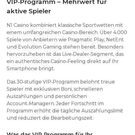
VIP‑Programm – Mehrwert für
aktive Spieler
N1 Casino kombiniert klassische Sportwetten mit
einem umfangreichen Casino‑Bereich. Über 4.000
Spiele von Anbietern wie Pragmatic Play, NetEnt
und Evolution Gaming stehen bereit. Besonders
hervorzuheben ist das Live‑Dealer‑Segment, das
ein authentisches Casino‑Feeling direkt auf Ihr
Smartphone bringt.
Das 30‑stufige VIP‑Programm belohnt treue
Spieler mit exklusiven Boni, schnelleren
Auszahlungen und persönlichen
Account‑Managern. Jeder Fortschritt im
Programm erhöht die tägliche Auszahlungslimit
und reduziert die Bearbeitungszeit.
Was das VIP‑Programm für Ihr