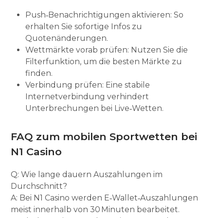
Push‑Benachrichtigungen aktivieren: So
erhalten Sie sofortige Infos zu
Quotenänderungen.
Wettmärkte vorab prüfen: Nutzen Sie die
Filterfunktion, um die besten Märkte zu
finden.
Verbindung prüfen: Eine stabile
Internetverbindung verhindert
Unterbrechungen bei Live‑Wetten.
FAQ zum mobilen Sportwetten bei
N1 Casino
Q: Wie lange dauern Auszahlungen im
Durchschnitt?
A: Bei N1 Casino werden E‑Wallet‑Auszahlungen
meist innerhalb von 30 Minuten bearbeitet.