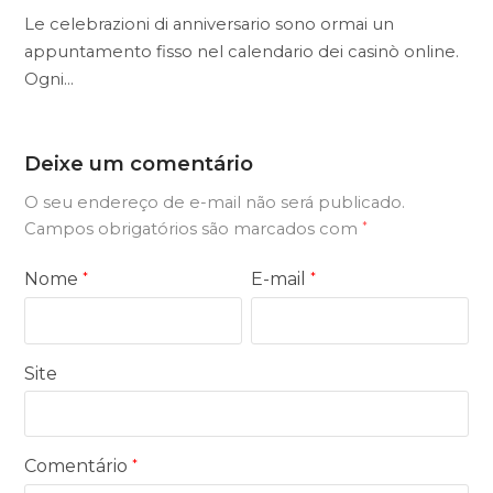
Le celebrazioni di anniversario sono ormai un
appuntamento fisso nel calendario dei casinò online.
Ogni…
Deixe um comentário
O seu endereço de e-mail não será publicado.
Campos obrigatórios são marcados com
*
Nome
*
E-mail
*
Site
Comentário
*