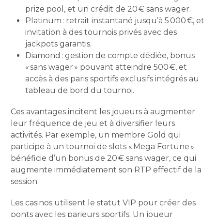
prize pool, et un crédit de 20 € sans wager.
Platinum : retrait instantané jusqu’à 5 000 €, et
invitation à des tournois privés avec des
jackpots garantis.
Diamond : gestion de compte dédiée, bonus
« sans wager » pouvant atteindre 500 €, et
accès à des paris sportifs exclusifs intégrés au
tableau de bord du tournoi.
Ces avantages incitent les joueurs à augmenter
leur fréquence de jeu et à diversifier leurs
activités. Par exemple, un membre Gold qui
participe à un tournoi de slots « Mega Fortune »
bénéficie d’un bonus de 20 € sans wager, ce qui
augmente immédiatement son RTP effectif de la
session.
Les casinos utilisent le statut VIP pour créer des
ponts avec les parieurs sportifs. Un joueur