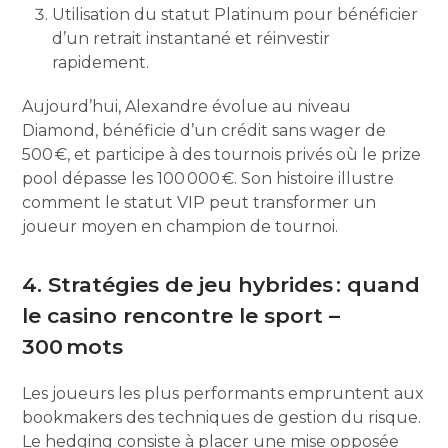
Utilisation du statut Platinum pour bénéficier
d’un retrait instantané et réinvestir
rapidement.
Aujourd’hui, Alexandre évolue au niveau
Diamond, bénéficie d’un crédit sans wager de
500 €, et participe à des tournois privés où le prize
pool dépasse les 100 000 €. Son histoire illustre
comment le statut VIP peut transformer un
joueur moyen en champion de tournoi.
4. Stratégies de jeu hybrides : quand
le casino rencontre le sport –
300 mots
Les joueurs les plus performants empruntent aux
bookmakers des techniques de gestion du risque.
Le hedging consiste à placer une mise opposée