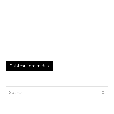
Search
Subm