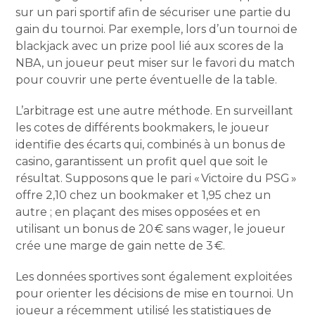
sur un pari sportif afin de sécuriser une partie du
gain du tournoi. Par exemple, lors d’un tournoi de
blackjack avec un prize pool lié aux scores de la
NBA, un joueur peut miser sur le favori du match
pour couvrir une perte éventuelle de la table.
L’arbitrage est une autre méthode. En surveillant
les cotes de différents bookmakers, le joueur
identifie des écarts qui, combinés à un bonus de
casino, garantissent un profit quel que soit le
résultat. Supposons que le pari « Victoire du PSG »
offre 2,10 chez un bookmaker et 1,95 chez un
autre ; en plaçant des mises opposées et en
utilisant un bonus de 20 € sans wager, le joueur
crée une marge de gain nette de 3 €.
Les données sportives sont également exploitées
pour orienter les décisions de mise en tournoi. Un
joueur a récemment utilisé les statistiques de