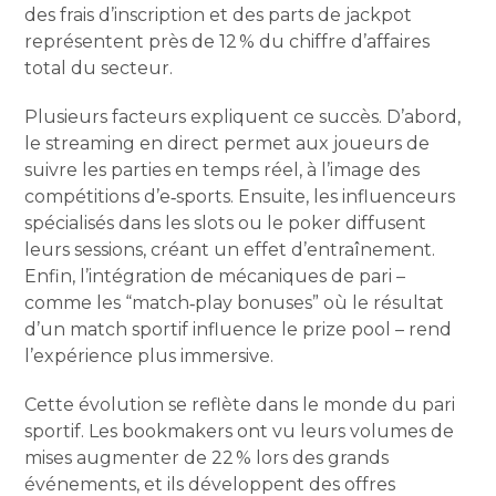
des frais d’inscription et des parts de jackpot
représentent près de 12 % du chiffre d’affaires
total du secteur.
Plusieurs facteurs expliquent ce succès. D’abord,
le streaming en direct permet aux joueurs de
suivre les parties en temps réel, à l’image des
compétitions d’e‑sports. Ensuite, les influenceurs
spécialisés dans les slots ou le poker diffusent
leurs sessions, créant un effet d’entraînement.
Enfin, l’intégration de mécaniques de pari –
comme les “match‑play bonuses” où le résultat
d’un match sportif influence le prize pool – rend
l’expérience plus immersive.
Cette évolution se reflète dans le monde du pari
sportif. Les bookmakers ont vu leurs volumes de
mises augmenter de 22 % lors des grands
événements, et ils développent des offres