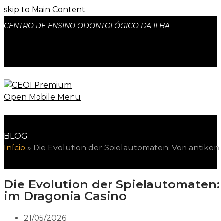
skip to Main Content
CENTRO DE ENSINO ODONTOLÓGICO DA ILHA
facebook
instagram
Open Mobile Menu
BLOG
Início
»
Die Evolution der Spielautomaten: Von antike
Die Evolution der Spielautomaten
im Dragonia Casino
21/05/2026