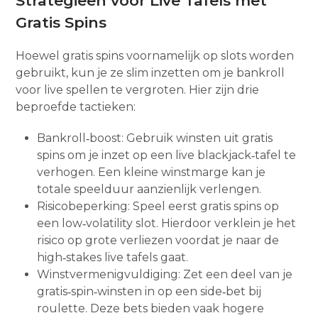
Strategieën voor Live Tafels met
Gratis Spins
Hoewel gratis spins voornamelijk op slots worden
gebruikt, kun je ze slim inzetten om je bankroll
voor live spellen te vergroten. Hier zijn drie
beproefde tactieken:
Bankroll‑boost: Gebruik winsten uit gratis
spins om je inzet op een live blackjack‑tafel te
verhogen. Een kleine winstmarge kan je
totale speelduur aanzienlijk verlengen.
Risicobeperking: Speel eerst gratis spins op
een low‑volatility slot. Hierdoor verklein je het
risico op grote verliezen voordat je naar de
high‑stakes live tafels gaat.
Winstvermenigvuldiging: Zet een deel van je
gratis‑spin‑winsten in op een side‑bet bij
roulette. Deze bets bieden vaak hogere