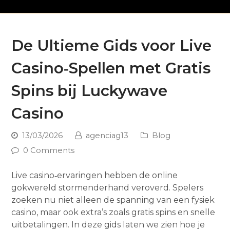
De Ultieme Gids voor Live
Casino‑Spellen met Gratis
Spins bij Luckywave
Casino
13/03/2026
agenciag13
Blog
0 Comments
Live casino‑ervaringen hebben de online
gokwereld stormenderhand veroverd. Spelers
zoeken nu niet alleen de spanning van een fysiek
casino, maar ook extra’s zoals gratis spins en snelle
uitbetalingen. In deze gids laten we zien hoe je