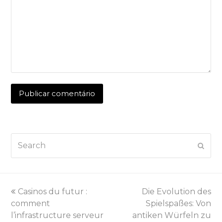
Search
Subm
previous
next
Casinos du futur :
Die Evolution des
post:
post:
comment
Spielspaßes: Von
l’infrastructure serveur
antiken Würfeln zu