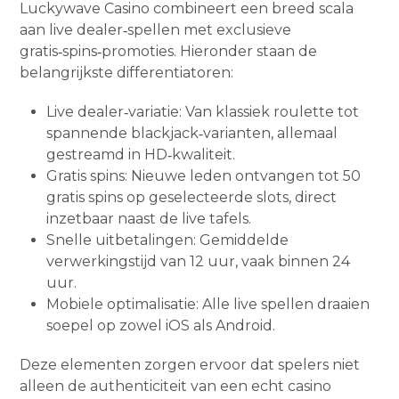
Luckywave Casino combineert een breed scala
aan live dealer‑spellen met exclusieve
gratis‑spins‑promoties. Hieronder staan de
belangrijkste differentiatoren:
Live dealer‑variatie: Van klassiek roulette tot
spannende blackjack‑varianten, allemaal
gestreamd in HD‑kwaliteit.
Gratis spins: Nieuwe leden ontvangen tot 50
gratis spins op geselecteerde slots, direct
inzetbaar naast de live tafels.
Snelle uitbetalingen: Gemiddelde
verwerkingstijd van 12 uur, vaak binnen 24
uur.
Mobiele optimalisatie: Alle live spellen draaien
soepel op zowel iOS als Android.
Deze elementen zorgen ervoor dat spelers niet
alleen de authenticiteit van een echt casino