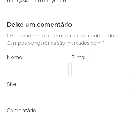
продуманной бонусной…
Deixe um comentário
O seu endereço de e-mail não será publicado.
Campos obrigatórios são marcados com
*
Nome
*
E-mail
*
Site
Comentário
*