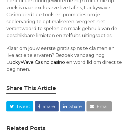
bent of een doorgewinterde high roller die op
zoek is naar exclusieve live tafels, Luckywave
Casino biedt de tools en promoties om je
spelervaring te optimaliseren. Vergeet niet
verantwoord te spelen en maak gebruik van de
beschikbare limieten en zelfuitsluitingsopties.
Klaar om jouw eerste gratis spins te claimen en
live actie te ervaren? Bezoek vandaag nog
LuckyWave Casino casino
en word lid om direct te
beginnen.
Share This Article
Tweet
Share
Share
Email
Related Posts