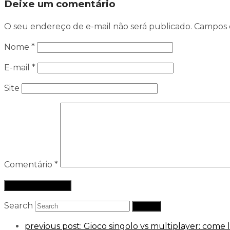
Deixe um comentário
O seu endereço de e-mail não será publicado.
Campos 
Nome
*
E-mail
*
Site
Comentário
*
Search
Submit
previous post:
Gioco singolo vs multiplayer: come l