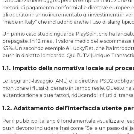
La localizzazione oggi supera la semplice traduzione di t
metodi di pagamento conformi alle direttive europee e 
gli operatori hanno incrementato gli investimenti in ver
“made in Italy” che includono anche l’uso di slang tipico d
Un primo caso studio riguarda PlaySpin, che ha lanciato
prepagate. In 12 mesi, il valore medio delle scommesse (A
45 %. Un secondo esempio è LuckyBet, che ha introdotto
push in dialetto lombardo. Qui l’UTV (Unique Transaction
1.1. Impatto della normativa locale sui proc
Le leggi anti‑lavaggio (AML) e la direttiva PSD2 obbli
monitorare i flussi di denaro in tempo reale. Questo h
autenticazione a due fattori, riducendo i rifiuti di transa
1.2. Adattamento dell’interfaccia utente per 
Per il pubblico italiano è fondamentale visualizzare l
push devono includere frasi come “Sei a un passo dal jac