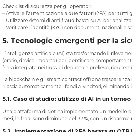
Checklist di sicurezza per gli operatori:
– Attivare l’autenticazione a due fattori (2FA) per tutti 
– Utilizzare sistemi di anti‑fraud basati su AI per analizza
– Verificare l’identità (KYC) con documenti nazionali e se
5. Tecnologie emergenti per la si
L’intelligenza artificiale (AI) sta trasformando il rilevam
(orario, device, importo) per identificare comportament
è ora integrata nei flussi di deposito e prelievo, riducendo 
La blockchain e gli smart‑contract offrono trasparenza n
rilascia automaticamente i fondi ai vincitori, eliminando
5.1. Caso di studio: utilizzo di AI in un torneo 
Una piattaforma di slot ha implementato un modello pre
mesi, le frodi sono diminuite del 37 %, con un risparmio
5.2. Implementazione di 2FA basata su OTP 