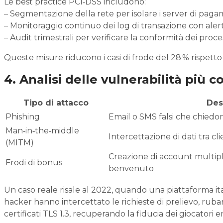
Le best practice PCI‑DSS includono:
– Segmentazione della rete per isolare i server di paga
– Monitoraggio continuo dei log di transazione con aler
– Audit trimestrali per verificare la conformità dei proce
Queste misure riducono i casi di frode del 28 % rispet
4. Analisi delle vulnerabilità più 
Tipo di attacco
Des
Phishing
Email o SMS falsi che chiedon
Man‑in‑the‑middle
Intercettazione di dati tra cl
(MITM)
Creazione di account multipl
Frodi di bonus
benvenuto
Un caso reale risale al 2022, quando una piattaforma it
hacker hanno intercettato le richieste di prelievo, ru
certificati TLS 1.3, recuperando la fiducia dei giocatori e