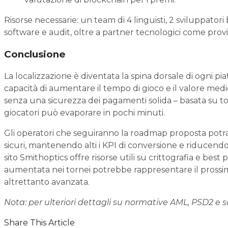
Risorse necessarie: un team di 4 linguisti, 2 sviluppato
software e audit, oltre a partner tecnologici come prov
Conclusione
La localizzazione è diventata la spina dorsale di ogni pia
capacità di aumentare il tempo di gioco e il valore me
senza una sicurezza dei pagamenti solida – basata su to
giocatori può evaporare in pochi minuti.
Gli operatori che seguiranno la roadmap proposta potr
sicuri, mantenendo alti i KPI di conversione e riducendo 
sito Smithoptics offre risorse utili su crittografia e bes
aumentata nei tornei potrebbe rappresentare il prossi
altrettanto avanzata.
Nota: per ulteriori dettagli su normative AML, PSD2 e s
Share This Article