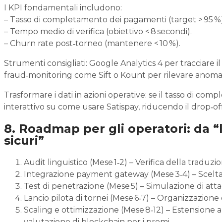
I KPI fondamentali includono:
– Tasso di completamento dei pagamenti (target > 95 %)
– Tempo medio di verifica (obiettivo < 8 secondi).
– Churn rate post‑torneo (mantenere < 10 %).
Strumenti consigliati: Google Analytics 4 per tracciare i
fraud‑monitoring come Sift o Kount per rilevare anomal
Trasformare i dati in azioni operative: se il tasso di com
interattivo su come usare Satispay, riducendo il drop‑off
8. Roadmap per gli operatori: da “
sicuri”
Audit linguistico (Mese 1‑2) – Verifica della traduzi
Integrazione payment gateway (Mese 3‑4) – Scelta
Test di penetrazione (Mese 5) – Simulazione di atta
Lancio pilota di tornei (Mese 6‑7) – Organizzazione
Scaling e ottimizzazione (Mese 8‑12) – Estensione a 
valutazione di blockchain per i premi.