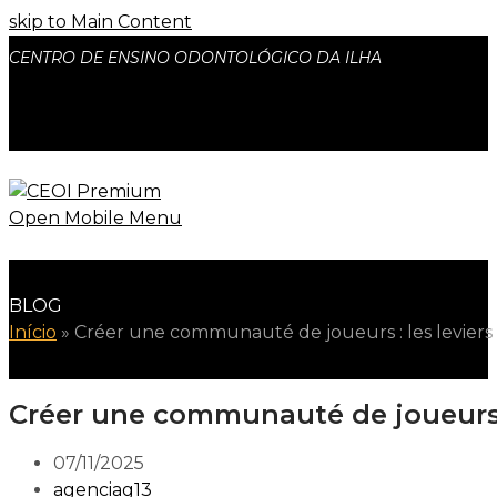
skip to Main Content
CENTRO DE ENSINO ODONTOLÓGICO DA ILHA
facebook
instagram
Open Mobile Menu
BLOG
Início
»
Créer une communauté de joueurs : les leviers 
Créer une communauté de joueurs : 
07/11/2025
agenciag13