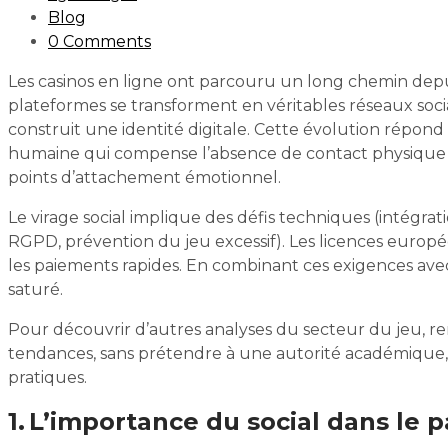
Blog
0 Comments
Les casinos en ligne ont parcouru un long chemin depuis
plateformes se transforment en véritables réseaux soci
construit une identité digitale. Cette évolution répond
humaine qui compense l’absence de contact physique ; 
points d’attachement émotionnel.
Le virage social implique des défis techniques (intégra
RGPD, prévention du jeu excessif). Les licences europ
les paiements rapides. En combinant ces exigences ave
saturé.
Pour découvrir d’autres analyses du secteur du jeu, r
tendances, sans prétendre à une autorité académique, 
pratiques.
1. L’importance du social dans le 