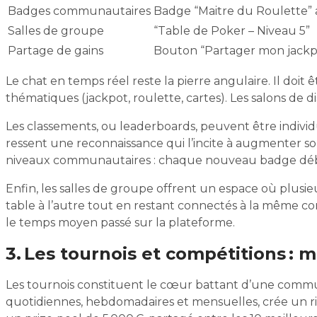
Badges communautaires
Badge “Maitre du Roulette” 
Salles de groupe
“Table de Poker – Niveau 5”
Partage de gains
Bouton “Partager mon jackp
Le chat en temps réel reste la pierre angulaire. Il doit ê
thématiques (jackpot, roulette, cartes). Les salons de di
Les classements, ou leaderboards, peuvent être individ
ressent une reconnaissance qui l’incite à augmenter s
niveaux communautaires : chaque nouveau badge déblo
Enfin, les salles de groupe offrent un espace où plusi
table à l’autre tout en restant connectés à la même 
le temps moyen passé sur la plateforme.
3. Les tournois et compétitions : 
Les tournois constituent le cœur battant d’une commun
quotidiennes, hebdomadaires et mensuelles, crée un rit