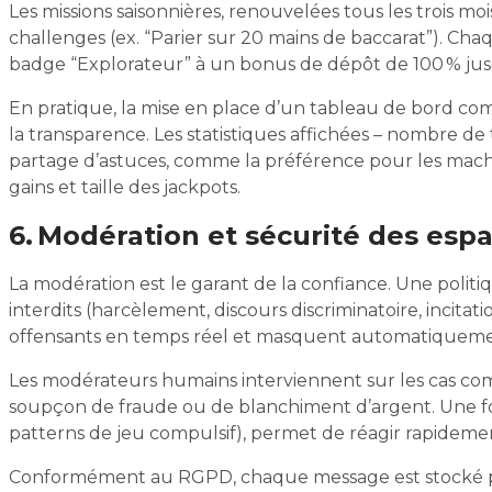
Les missions saisonnières, renouvelées tous les trois 
challenges (ex. “Parier sur 20 mains de baccarat”). Cha
badge “Explorateur” à un bonus de dépôt de 100 % jus
En pratique, la mise en place d’un tableau de bord co
la transparence. Les statistiques affichées – nombre de t
partage d’astuces, comme la préférence pour les machi
gains et taille des jackpots.
6. Modération et sécurité des esp
La modération est le garant de la confiance. Une politi
interdits (harcèlement, discours discriminatoire, incitati
offensants en temps réel et masquent automatiqueme
Les modérateurs humains interviennent sur les cas com
soupçon de fraude ou de blanchiment d’argent. Une for
patterns de jeu compulsif), permet de réagir rapideme
Conformément au RGPD, chaque message est stocké pend