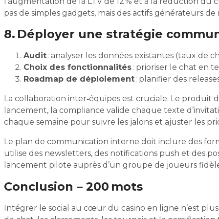
l’augmentation de la LTV de 12 % et à la réduction du c
pas de simples gadgets, mais des actifs générateurs de
8. Déployer une stratégie commun
Audit
: analyser les données existantes (taux de ch
Choix des fonctionnalités
: prioriser le chat en 
Roadmap de déploiement
: planifier des releas
La collaboration inter‑équipes est cruciale. Le produit 
lancement, la compliance valide chaque texte d’invitati
chaque semaine pour suivre les jalons et ajuster les prio
Le plan de communication interne doit inclure des form
utilise des newsletters, des notifications push et des p
lancement pilote auprès d’un groupe de joueurs fidèle
Conclusion – 200 mots
Intégrer le social au cœur du casino en ligne n’est plus