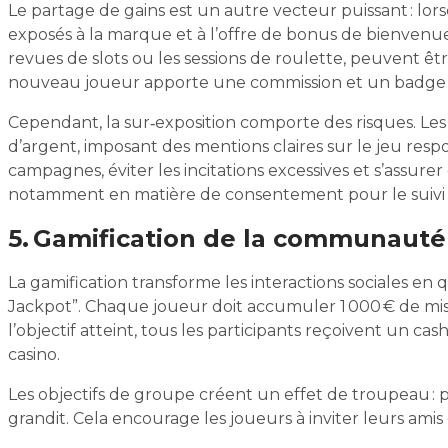
Le partage de gains est un autre vecteur puissant : lors
exposés à la marque et à l’offre de bonus de bienvenue,
revues de slots ou les sessions de roulette, peuvent ê
nouveau joueur apporte une commission et un badge sp
Cependant, la sur‑exposition comporte des risques. Les
d’argent, imposant des mentions claires sur le jeu res
campagnes, éviter les incitations excessives et s’assure
notamment en matière de consentement pour le suivi
5. Gamification de la communauté
La gamification transforme les interactions sociales en 
Jackpot”. Chaque joueur doit accumuler 1 000 € de mis
l’objectif atteint, tous les participants reçoivent un c
casino.
Les objectifs de groupe créent un effet de troupeau :
grandit. Cela encourage les joueurs à inviter leurs amis 