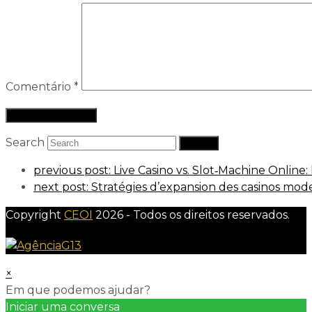
Comentário
*
Search
Submit
previous post:
Live Casino vs. Slot‑Machine Online: 
next post:
Stratégies d’expansion des casinos mode
Copyright
CEOI
2026 - Todos os direitos reservados.
×
Em que podemos ajudar?
Iniciar uma conversa