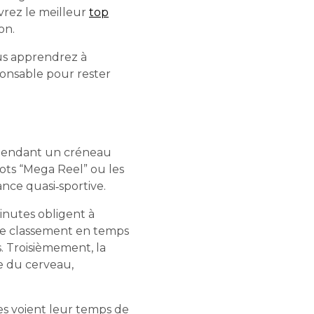
vrez le meilleur
top
on.
ous apprendrez à
ponsable pour rester
e pendant un créneau
lots “Mega Reel” ou les
nce quasi‑sportive.
inutes obligent à
 le classement en temps
. Troisièmement, la
se du cerveau,
es voient leur temps de