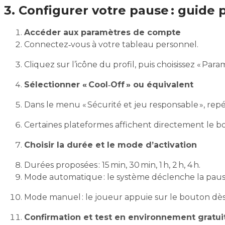
3. Configurer votre pause : guide 
Accéder aux paramètres de compte
Connectez‑vous à votre tableau personnel.
Cliquez sur l’icône du profil, puis choisissez « Para
Sélectionner « Cool‑Off » ou équivalent
Dans le menu « Sécurité et jeu responsable », repér
Certaines plateformes affichent directement le bou
Choisir la durée et le mode d’activation
Durées proposées : 15 min, 30 min, 1 h, 2 h, 4 h.
Mode automatique : le système déclenche la pause
Mode manuel : le joueur appuie sur le bouton dès 
Confirmation et test en environnement gratui