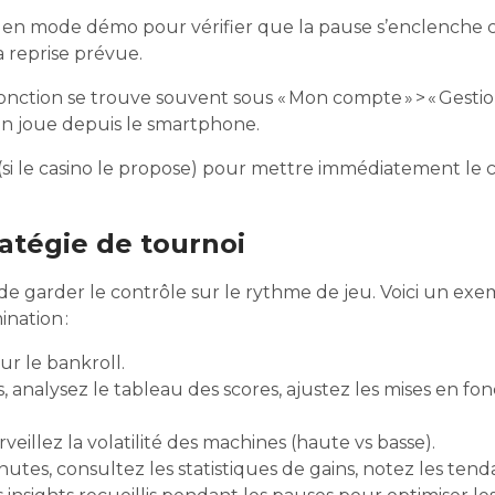
jeu en mode démo pour vérifier que la pause s’enclenche
 reprise prévue.
a fonction se trouve souvent sous « Mon compte » > « Gest
’on joue depuis le smartphone.
+ P » (si le casino le propose) pour mettre immédiatement 
ratégie de tournoi
t de garder le contrôle sur le rythme de jeu. Voici un e
ination :
sur le bankroll.
tes, analysez le tableau des scores, ajustez les mises en 
rveillez la volatilité des machines (haute vs basse).
tes, consultez les statistiques de gains, notez les tend