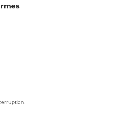
formes
terruption.