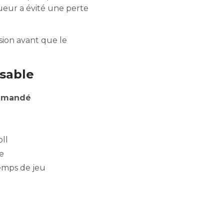
joueur a évité une perte
ssion avant que le
nsable
mmandé
ll
e
emps de jeu