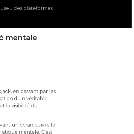
ause » des plateformes
té mentale
jack, en passant par les
sation d’un véritable
 la visibilité du
ant un écran, suivre le
 fatigue mentale. C’est