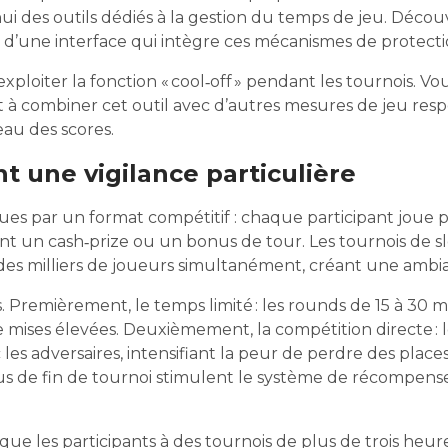
i des outils dédiés à la gestion du temps de jeu. Décou
r d’une interface qui intègre ces mécanismes de protecti
xploiter la fonction « cool‑off » pendant les tournois. V
 et à combiner cet outil avec d’autres mesures de jeu res
eau des scores.
nt une vigilance particulière
siques par un format compétitif : chaque participant jou
gent un cash‑prize ou un bonus de tour. Les tournois de s
s milliers de joueurs simultanément, créant une ambia
 Premièrement, le temps limité : les rounds de 15 à 30 m
e mises élevées. Deuxièmement, la compétition directe :
 adversaires, intensifiant la peur de perdre des places
bonus de fin de tournoi stimulent le système de récompen
e les participants à des tournois de plus de trois heur