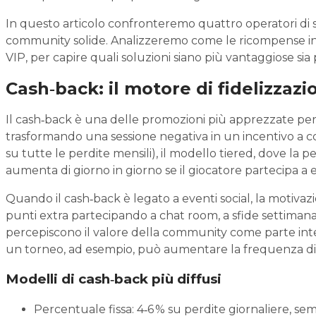
In questo articolo confronteremo quattro operatori di 
community solide. Analizzeremo come le ricompense in d
VIP, per capire quali soluzioni siano più vantaggiose sia 
Cash‑back: il motore di fidelizza
Il cash‑back è una delle promozioni più apprezzate per
trasformando una sessione negativa in un incentivo a cont
su tutte le perdite mensili), il modello tiered, dove la p
aumenta di giorno in giorno se il giocatore partecipa a 
Quando il cash‑back è legato a eventi social, la motiva
punti extra partecipando a chat room, a sfide settimana
percepiscono il valore della community come parte integ
un torneo, ad esempio, può aumentare la frequenza di a
Modelli di cash‑back più diffusi
Percentuale fissa: 4‑6 % su perdite giornaliere, se