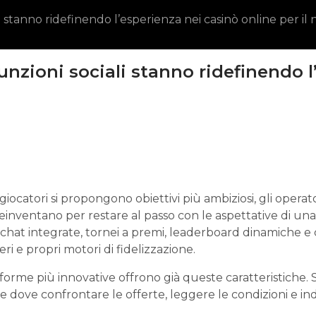
 stanno ridefinendo l’esperienza nei casinò online per i
zioni sociali stanno ridefinendo l
ocatori si propongono obiettivi più ambiziosi, gli operato
si reinventano per restare al passo con le aspettative di
– chat integrate, tornei a premi, leaderboard dinamiche e 
ri e propri motori di fidelizzazione.
taforme più innovative offrono già queste caratteristiche. 
ve confrontare le offerte, leggere le condizioni e ind