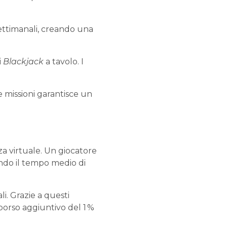
settimanali, creando una
i
Blackjack
a tavolo. I
e missioni garantisce un
za virtuale. Un giocatore
ndo il tempo medio di
i. Grazie a questi
borso aggiuntivo del 1 %