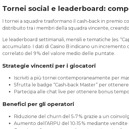
Tornei social e leaderboard: comp
I tornei a squadre trasformano il cash‑back in premio co
distribuito tra i membri della squadra vincente, creando
Le leaderboard settimanali, mensili e tematiche (es. “C
accumulato. I dati di Casino B indicano un incremento del
correlato del 9 % del valore medio delle puntate.
Strategie vincenti per i giocatori
Iscriviti a più tornei contemporaneamente per mass
Sfrutta le badge “Cash‑back Master” per ottenere gi
Partecipa alle chat live per ottenere bonus tempor
Benefici per gli operatori
Riduzione del churn del 5‑7 % grazie a un coinvo
Aumento dell’ARPU del 10‑15 % mediante vendite in