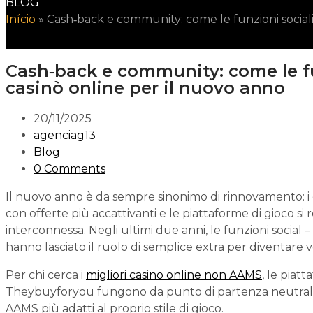
BLOG
Início
»
Cash‑back e community: come le funzioni sociali
Cash‑back e community: come le fun
casinò online per il nuovo anno
20/11/2025
agenciag13
Blog
0 Comments
Il nuovo anno è da sempre sinonimo di rinnovamento: i gi
con offerte più accattivanti e le piattaforme di gioco 
interconnessa. Negli ultimi due anni, le funzioni social 
hanno lasciato il ruolo di semplice extra per diventare ve
Per chi cerca i
migliori casino online non AAMS
, le piat
Theybuyforyou fungono da punto di partenza neutrale do
AAMS più adatti al proprio stile di gioco.