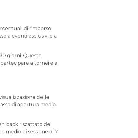
rcentuali di rimborso
so a eventi esclusivi e a
 30 giorni. Questo
partecipare a tornei e a
visualizzazione delle
tasso di apertura medio
sh‑back riscattato del
po medio di sessione di 7