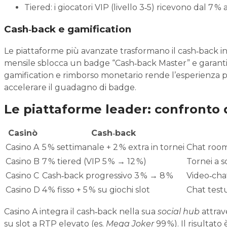
Tiered: i giocatori VIP (livello 3‑5) ricevono dal 7 % 
Cash‑back e gamification
Le piattaforme più avanzate trasformano il cash‑back in 
mensile sblocca un badge “Cash‑back Master” e garantis
gamification e rimborso monetario rende l’esperienza più
accelerare il guadagno di badge.
Le piattaforme leader: confronto 
Casinò
Cash‑back
Casino A
5 % settimanale + 2 % extra in tornei
Chat room,
Casino B
7 % tiered (VIP 5 % → 12 %)
Tornei a s
Casino C
Cash‑back progressivo 3 % → 8 %
Video‑chat
Casino D
4 % fisso + 5 % su giochi slot
Chat testu
Casino A integra il cash‑back nella sua
social hub
attrav
su slot a RTP elevato (es.
Mega Joker
99 %). Il risultat