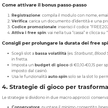
Come attivare il bonus passo‑passo
Registrazione
: compila il modulo con nome, emai
Verifica
: carica un documento d’identità e una pro
Codice promozionale
: inserisci il codice “FREE2
Attiva i free spin
: vai nella tua “cassa” e clicca s
Consigli per prolungare la durata dei free sp
Scegli slot a
bassa volatilità
(es.
Starburst
,
Blood 
in fretta.
Imposta un
budget di gioco
di €0,10‑€0,15 per sp
imposto dal casinò.
Usa le funzionalità
auto‑spin
solo se la slot lo per
4. Strategie di gioco per trasforma
Le strategie si dividono in due macro‑approcci: conserva
Conservatore
: puntare il minimo consentito (spes