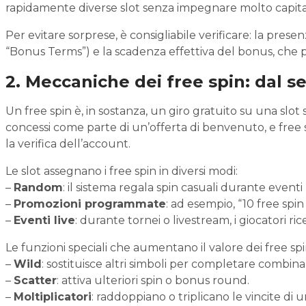
rapidamente diverse slot senza impegnare molto capita
Per evitare sorprese, è consigliabile verificare: la prese
“Bonus Terms”) e la scadenza effettiva del bonus, che p
2. Meccaniche dei free spin: dal se
Un free spin è, in sostanza, un giro gratuito su una slot
concessi come parte di un’offerta di benvenuto, e free s
la verifica dell’account.
Le slot assegnano i free spin in diversi modi:
–
Random
: il sistema regala spin casuali durante eventi
–
Promozioni programmate
: ad esempio, “10 free spin
–
Eventi live
: durante tornei o livestream, i giocatori r
Le funzioni speciali che aumentano il valore dei free sp
–
Wild
: sostituisce altri simboli per completare combinaz
–
Scatter
: attiva ulteriori spin o bonus round.
–
Moltiplicatori
: raddoppiano o triplicano le vincite di u