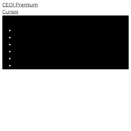
CEOI Premium
Cursos
×
CEOI Premium
INSTITUCIONAL
CONSULTAS
CURSOS
GALERIA
CONTATO