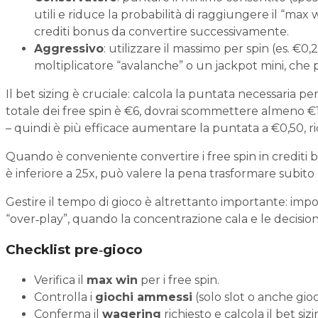
utili e riduce la probabilità di raggiungere il “max w
crediti bonus da convertire successivamente.
Aggressivo
: utilizzare il massimo per spin (es. €0
moltiplicatore “avalanche” o un jackpot mini, che 
Il bet sizing è cruciale: calcola la puntata necessaria pe
totale dei free spin è €6, dovrai scommettere almeno €1
– quindi è più efficace aumentare la puntata a €0,50, ri
Quando è conveniente convertire i free spin in crediti bon
è inferiore a 25x, può valere la pena trasformare subito le
Gestire il tempo di gioco è altrettanto importante: impos
“over‑play”, quando la concentrazione cala e le decisio
Checklist pre‑gioco
Verifica il
max win
per i free spin.
Controlla i
giochi ammessi
(solo slot o anche gioc
Conferma il
wagering
richiesto e calcola il bet siz