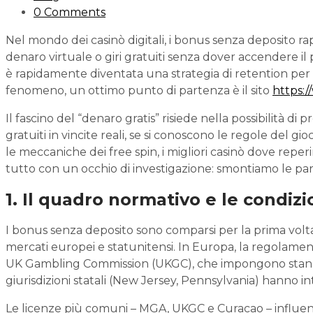
0 Comments
Nel mondo dei casinò digitali, i bonus senza deposito ra
denaro virtuale o giri gratuiti senza dover accendere il
è rapidamente diventata una strategia di retention per 
fenomeno, un ottimo punto di partenza è il sito
https://
Il fascino del “denaro gratis” risiede nella possibilità di
gratuiti in vincite reali, se si conoscono le regole del 
le meccaniche dei free spin, i migliori casinò dove reperirli
tutto con un occhio di investigazione: smontiamo le paro
1. Il quadro normativo e le condiz
I bonus senza deposito sono comparsi per la prima volta
mercati europei e statunitensi. In Europa, la regolame
UK Gambling Commission (UKGC), che impongono standard 
giurisdizioni statali (New Jersey, Pennsylvania) hanno in
Le licenze più comuni – MGA, UKGC e Curacao – influen