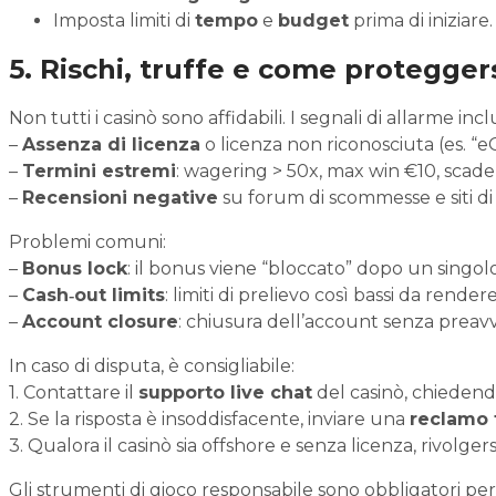
Imposta limiti di
tempo
e
budget
prima di iniziare.
5. Rischi, truffe e come protegge
Non tutti i casinò sono affidabili. I segnali di allarme inc
–
Assenza di licenza
o licenza non riconosciuta (es. “e
–
Termini estremi
: wagering > 50x, max win €10, scade
–
Recensioni negative
su forum di scommesse e siti d
Problemi comuni:
–
Bonus lock
: il bonus viene “bloccato” dopo un sing
–
Cash‑out limits
: limiti di prelievo così bassi da rendere
–
Account closure
: chiusura dell’account senza preavvi
In caso di disputa, è consigliabile:
1. Contattare il
supporto live chat
del casinò, chiedendo
2. Se la risposta è insoddisfacente, inviare una
reclamo 
3. Qualora il casinò sia offshore e senza licenza, rivolg
Gli strumenti di gioco responsabile sono obbligatori per 