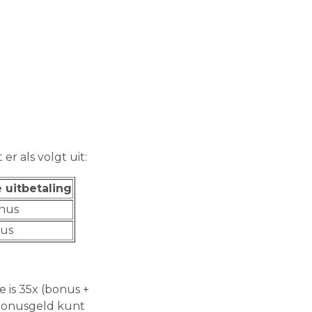
r als volgt uit:
 uitbetaling
onus
nus
e is 35x (bonus +
 bonusgeld kunt