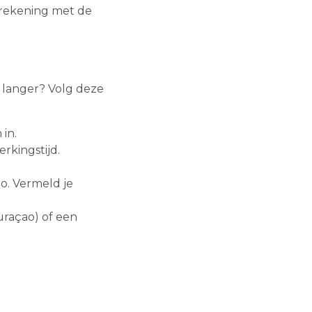
 rekening met de
 langer? Volg deze
in.
erkingstijd.
o. Vermeld je
Curaçao) of een