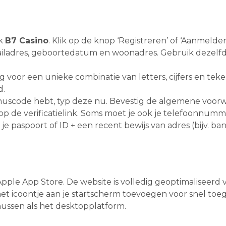
ek
B7 Casino
. Klik op de knop ‘Registreren’ of ‘Aanmelden
ladres, geboortedatum en woonadres. Gebruik dezelfde
 voor een unieke combinatie van letters, cijfers en teke
d.
nuscode hebt, typ deze nu. Bevestig de algemene voor
 op de verificatielink. Soms moet je ook je telefoonnumme
e paspoort of ID + een recent bewijs van adres (bijv. banka
Apple App Store. De website is volledig geoptimaliseerd
et icoontje aan je startscherm toevoegen voor snel toe
nussen als het desktopplatform.