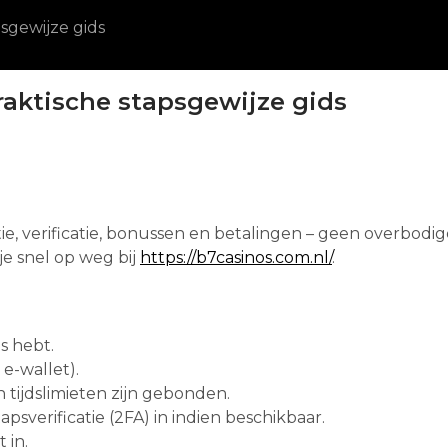
psgewijze gids
raktische stapsgewijze gids
atie, verificatie, bonussen en betalingen – geen overbodig
 je snel op weg bij
https://b7casinos.com.nl/
.
s hebt.
 e-wallet).
tijdslimieten zijn gebonden.
verificatie (2FA) in indien beschikbaar.
 in.