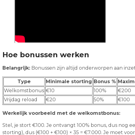
Hoe bonussen werken
Belangrijk:
Bonussen zijn altijd onderworpen aan inzetv
Type
Minimale storting
Bonus %
Maxim
Welkomstbonus
€10
100%
€200
Vrijdag reload
€20
50%
€100
Werkelijk voorbeeld met de welkomstbonus:
Stel, je stort €100. Je ontvangt 100% bonus, dus nog ee
storting), dus (€100 + €100) × 35 = €7.000. Je moet 