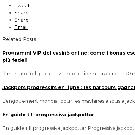
Tweet
Share
Share
Email
Related Posts
Programmi VIP dei casinò online: come i bonus escl
più fedeli
Il mercato del gioco d'azzardo online ha superato i 70 mil
Jackpots progressifs en ligne : les parcours gagn
L’engouement mondial pour les machines à sous à jac
En guide till progressiva jackpottar
En guide till progressiva jackpottar Progressiva jackp