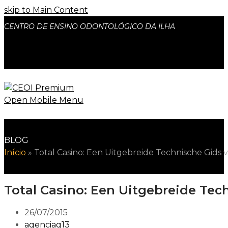
skip to Main Content
CENTRO DE ENSINO ODONTOLÓGICO DA ILHA
facebook
instagram
Open Mobile Menu
BLOG
Início
»
Total Casino: Een Uitgebreide Technische Gids v
Total Casino: Een Uitgebreide Tec
26/07/2015
agenciag13