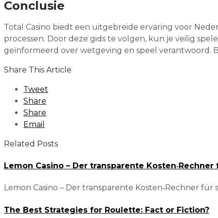
Conclusie
Total Casino biedt een uitgebreide ervaring voor Nede
processen. Door deze gids te volgen, kun je veilig spel
geïnformeerd over wetgeving en speel verantwoord.
Share This Article
Tweet
Share
Share
Email
Related Posts
Lemon Casino – Der transparente Kosten‑Rechner f
Lemon Casino – Der transparente Kosten‑Rechner für
The Best Strategies for Roulette: Fact or Fiction?