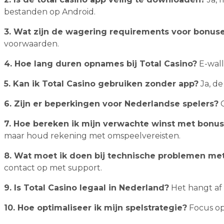
bestanden op Android.
3. Wat zijn de wagering requirements voor bonus
voorwaarden.
4. Hoe lang duren opnames bij Total Casino?
E-wall
5. Kan ik Total Casino gebruiken zonder app?
Ja, de
6. Zijn er beperkingen voor Nederlandse spelers?
C
7. Hoe bereken ik mijn verwachte winst met bonu
maar houd rekening met omspeelvereisten.
8. Wat moet ik doen bij technische problemen me
contact op met support.
9. Is Total Casino legaal in Nederland?
Het hangt af 
10. Hoe optimaliseer ik mijn spelstrategie?
Focus op